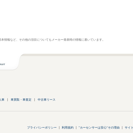
基本情報など、その他の項目についてもメーカー発表時の情報に基いています。
入車
車買取・車査定
中古車リース
プライバシーポリシー
利用規約
"カーセンサーは安心"その理由
サイ