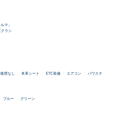
クルマ」
【クラシ
修復歴なし
本革シート
ETC装備
エアコン
パワステ
ブルー
グリーン