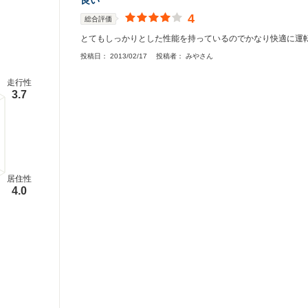
良い
4
総合評価
とてもしっかりとした性能を持っているのでかなり快適に運
投稿日：
2013/02/17
投稿者：
みやさん
走行性
3.7
居住性
4.0