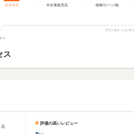
カタログ
中古車販売店
保険/ローン/他
プリンセス（バンデ
セス
セス
評価の高いレビュー
点