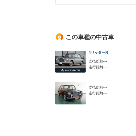
この車種の中古車
4リッターR
支払総額---
走行距離---
支払総額---
走行距離---