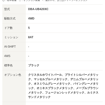
◯：標準装備 △：オプション装備
-：選択不可、またはディーラーオプション
型式
DBA-UB420XC
駆動方式
4WD
ドア数
5
ミッション
8AT
AI-SHIFT
-
4WS
-
標準色
ブラック
オプション色
クリスタルホワイトパール、ブライトシルバーメタリッ
ク、マッセルブルーメタリック、デニムブルーメタリッ
ク、オスミウムグレーメタリック、パイングレーメタリ
ック、オニキスブラックメタリック、メープルブラウン
メタリック、フュージョンレッドメタリック、ルミナス
サンドメタリック