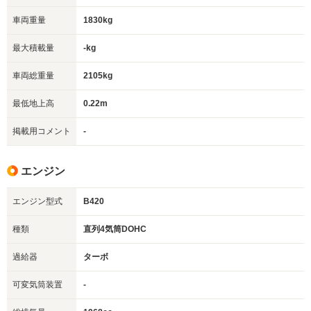
車両重量
1830kg
最大積載量
-kg
車両総重量
2105kg
最低地上高
0.22m
掲載用コメント
-
エンジン
エンジン型式
B420
種類
直列4気筒DOHC
過給器
ターボ
可変気筒装置
-