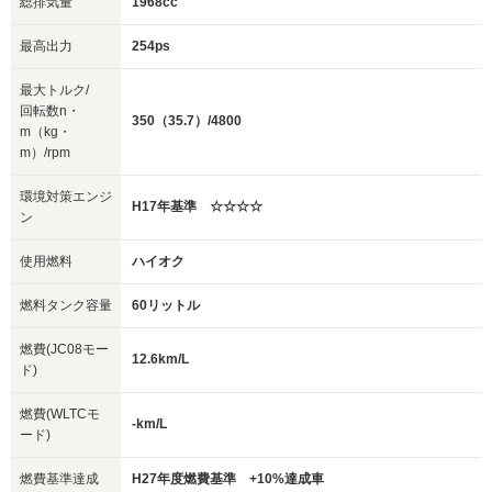
総排気量
1968cc
最高出力
254ps
最大トルク/
回転数n・
350（35.7）/4800
m（kg・
m）/rpm
環境対策エンジ
H17年基準 ☆☆☆☆
ン
使用燃料
ハイオク
燃料タンク容量
60リットル
燃費(JC08モー
12.6km/L
ド)
燃費(WLTCモ
-km/L
ード)
燃費基準達成
H27年度燃費基準 +10%達成車