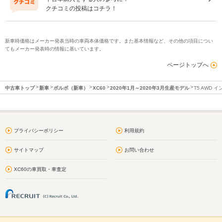
クチコミの投稿はコチラ！
新車時価格はメーカー発表当時の車両本体価格です。また基本情報など、その他の項目につい
てもメーカー発表時の情報に基いています。
ページトップへ
中古車トップ
新車
ボルボ（新車）
XC60
2020年1月～2020年3月生産モデル
T5 AWD 
プライバシーポリシー
利用規約
サイトマップ
お問い合わせ
XC60の車買取・車査定