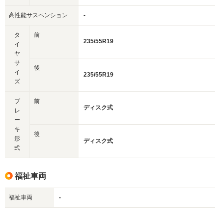
高性能サスペンション
-
タ
前
235/55R19
イ
ヤ
サ
後
イ
235/55R19
ズ
ブ
前
ディスク式
レ
ー
キ
後
形
ディスク式
式
福祉車両
福祉車両
-