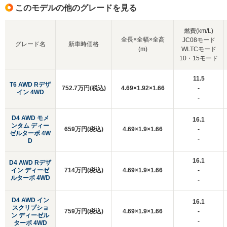
このモデルの他のグレードを見る
燃費(km/L)
全長×全幅×全高
JC08モード
グレード名
新車時価格
(m)
WLTCモード
10・15モード
11.5
T6 AWD Rデザ
752.7万円(税込)
4.69×1.92×1.66
-
イン 4WD
-
D4 AWD モメ
16.1
ンタム ディー
659万円(税込)
4.69×1.9×1.66
-
ゼルターボ 4W
-
D
16.1
D4 AWD Rデザ
イン ディーゼ
714万円(税込)
4.69×1.9×1.66
-
ルターボ 4WD
-
D4 AWD イン
16.1
スクリプショ
759万円(税込)
4.69×1.9×1.66
-
ン ディーゼル
-
ターボ 4WD