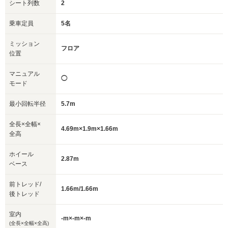
シート列数
2
乗車定員
5名
ミッション
フロア
位置
マニュアル
◯
モード
最小回転半径
5.7m
全長×全幅×
4.69m×1.9m×1.66m
全高
ホイール
2.87m
ベース
前トレッド/
1.66m/1.66m
後トレッド
室内
-m×-m×-m
(全長×全幅×全高)