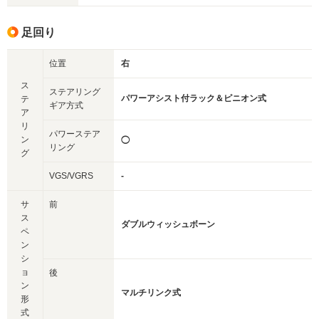
足回り
位置
右
ス
ステアリング
パワーアシスト付ラック＆ピニオン式
テ
ギア方式
ア
リ
パワーステア
ン
◯
リング
グ
VGS/VGRS
-
サ
前
ス
ダブルウィッシュボーン
ペ
ン
シ
ョ
後
ン
マルチリンク式
形
式