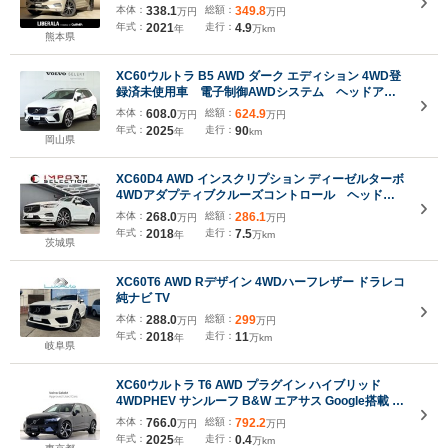
方位カメラ・黒革シート/シートヒーター・ドライブ
本体：
338.1
総額：
349.8
万円
万円
レコーダー・フルセグ・ETC・純正19AW・LEDライ
年式：
2021
走行：
4.9
年
万km
ト・BLIS
熊本県
XC60ウルトラ B5 AWD ダーク エディション 4WD登
録済未使用車 電子制御AWDシステム ヘッドアッ
プディスプレイ パーフォレーテッド/ファインナッ
本体：
608.0
総額：
624.9
万円
万円
パレザー 4ゾーンエアコンディショナー パワーチ
年式：
2025
走行：
90
年
km
ャイルドロック FRシートヒーター
岡山県
XC60D4 AWD インスクリプション ディーゼルターボ
4WDアダプティブクルーズコントロール ヘッドア
ップディスプレイ 360°カメラ Harman/kardon
本体：
268.0
総額：
286.1
万円
万円
レザーシート マッサージ機能 フルセグTV パワ
年式：
2018
走行：
7.5
年
万km
ーバックドア シートエアコン
茨城県
XC60T6 AWD Rデザイン 4WDハーフレザー ドラレコ
純ナビ TV
本体：
288.0
総額：
299
万円
万円
年式：
2018
走行：
11
年
万km
岐阜県
XC60ウルトラ T6 AWD プラグイン ハイブリッド
4WDPHEV サンルーフ B&W エアサス Google搭載 ド
ラレコ 濃茶革 リニアライムウッドパネル クリスタル
本体：
766.0
総額：
792.2
万円
万円
シフトノブ リラクゼーション機能 ベンチレーション
年式：
2025
走行：
0.4
年
万km