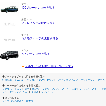
プジョー
405ブレークの比較を見る
米国スバル
フォレスターの比較を見る
マツダ
コスモスポーツの比較を見る
マツダ
ビアンテの比較を見る
エルフバンの比較・車種一覧トップへ
◆ボディタイプから比較する車種を選ぶ
軽自動車
|
ミニバン
|
クロカン・SUV
|
セダン
|
ステーションワゴン
|
ハッチバック
|
クーペ
◆メーカーから比較する車種を選ぶ
レクサス
|
トヨタ
|
日産
|
ホンダ
|
マツダ
|
スバル
|
スズキ
|
三菱
|
ダイハツ
|
いすゞ
|
光
メルセデス・マイバッハ
|
ＡＭＧ
|
マイバッハ
◆車を売却する
エルフバンの車買取・車査定