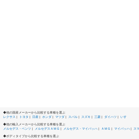
◆他の国産メーカーから比較する車種を選ぶ
レクサス
|
トヨタ
|
日産
|
ホンダ
|
マツダ
|
スバル
|
スズキ
|
三菱
|
ダイハツ
|
いすゞ
◆他の輸入メーカーから比較する車種を選ぶ
メルセデス・ベンツ
|
メルセデスＡＭＧ
|
メルセデス・マイバッハ
|
ＡＭＧ
|
マイバッハ
|
ス
◆ボディタイプから比較する車種を選ぶ