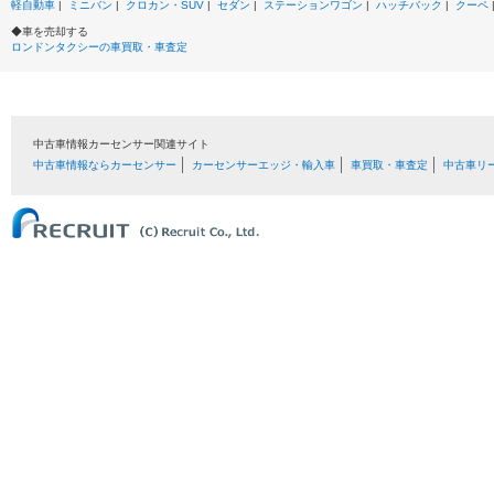
軽自動車
|
ミニバン
|
クロカン・SUV
|
セダン
|
ステーションワゴン
|
ハッチバック
|
クーペ
◆車を売却する
ロンドンタクシーの車買取・車査定
中古車情報カーセンサー関連サイト
中古車情報ならカーセンサー
カーセンサーエッジ・輸入車
車買取・車査定
中古車リ