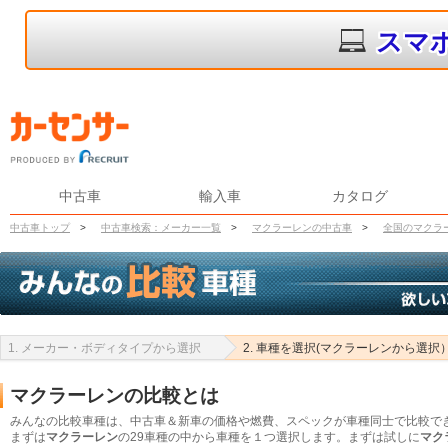
スマ
中古車
輸入車
カタログ
中古車トップ
>
中古車検索：メーカー一覧
>
マクラーレンの中古車
>
全国のマクラ
1. メーカー・ボディタイプから選択
2. 車種を選択(マクラーレンから選択
マクラーレンの比較とは
みんなの比較車種は、中古車＆新車の価格や燃費、スペックが車種同士で比較で
まずは
マクラーレン
の29車種の中から車種を１つ選択します。まずは試しに
マク