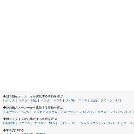
◆他の国産メーカーから比較する車種を選ぶ
レクサス
|
トヨタ
|
日産
|
ホンダ
|
マツダ
|
スバル
|
スズキ
|
三菱
|
ダイハツ
|
いすゞ
◆他の輸入メーカーから比較する車種を選ぶ
メルセデス・ベンツ
|
メルセデスＡＭＧ
|
メルセデス・マイバッハ
|
ＡＭＧ
|
マイバッハ
|
ス
◆ボディタイプから比較する車種を選ぶ
軽自動車
|
ミニバン
|
クロカン・SUV
|
セダン
|
ステーションワゴン
|
ハッチバック
|
クーペ
◆車を売却する