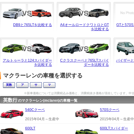
DB9と765LTを比較する
A4オールロードクワトロとGT
GTと57
を比較する
アルトゥーラと124スパイダー
Cクラスクーペと765LTスパイ
パイザーと
を比較する
ダーを比較する
マクラーレンの車種を選択する
英数
ア
サ
マ
※新車価格については消費税込み価格と、消費税抜き価格が混在しています。中
英数行
のマクラーレン(mclaren)の車種一覧
540Cクーペ
570Sクーペ
2015年04月～生産中
2015年04月～生産中
600LT
600LTスパイダー