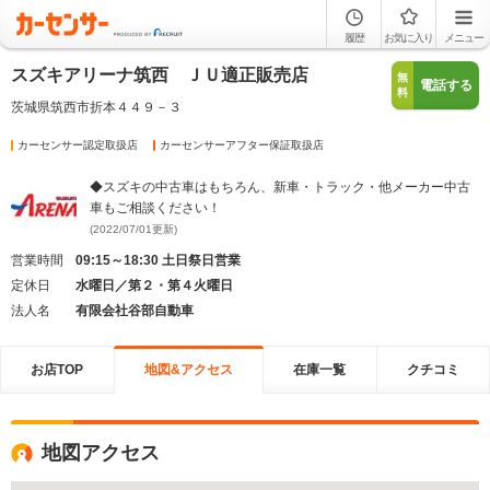
履歴
お気に入り
メニュー
スズキアリーナ筑西 ＪＵ適正販売店
無
電話する
料
茨城県筑西市折本４４９－３
カーセンサー認定取扱店
カーセンサーアフター保証取扱店
◆スズキの中古車はもちろん、新車・トラック・他メーカー中古
車もご相談ください！
(2022/07/01更新)
営業時間
09:15～18:30 土日祭日営業
定休日
水曜日／第２・第４火曜日
法人名
有限会社谷部自動車
お店TOP
地図&アクセス
在庫一覧
クチコミ
地図アクセス