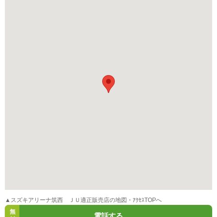
▲スズキアリーナ筑西 ＪＵ適正販売店の地図・ｱｸｾｽTOPへ
無
電話する