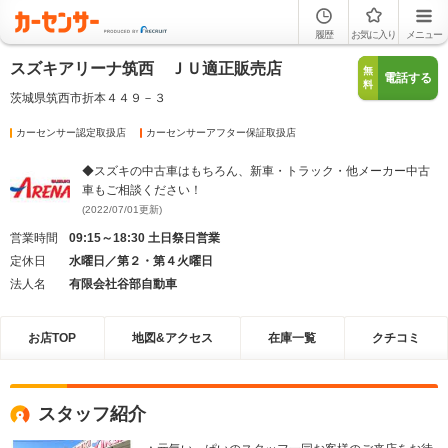
履歴
お気に入り
メニュー
スズキアリーナ筑西 ＪＵ適正販売店
無
電話する
料
茨城県筑西市折本４４９－３
カーセンサー認定取扱店
カーセンサーアフター保証取扱店
◆スズキの中古車はもちろん、新車・トラック・他メーカー中古
車もご相談ください！
(2022/07/01更新)
営業時間
09:15～18:30 土日祭日営業
定休日
水曜日／第２・第４火曜日
法人名
有限会社谷部自動車
お店TOP
地図&アクセス
在庫一覧
クチコミ
スタッフ紹介