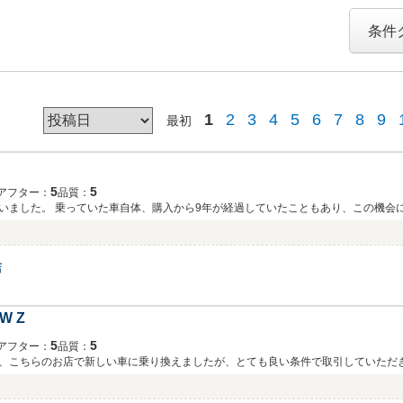
条件
1
2
3
4
5
6
7
8
9
最初
5
5
アフター：
品質：
いました。 乗っていた車自体、購入から9年が経過していたこともあり、この機会
店
 Z
5
5
アフター：
品質：
、こちらのお店で新しい車に乗り換えましたが、とても良い条件で取引していただ
から価格もかなり調整してくださったとのことでした。長いお付き合いを大切にし
ありましたが、整備士の方が助手席に同乗してすぐに原因を突き