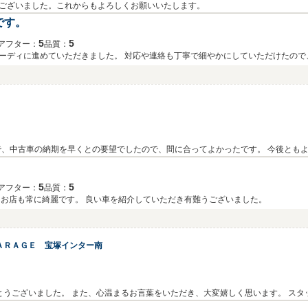
とうございました。これからもよろしくお願いいたします。
です。
5
5
アフター：
品質：
ーディに進めていただきました。 対応や連絡も丁寧で細やかにしていただけたので
たいと思っています！
）
、中古車の納期を早くとの要望でしたので、間に合ってよかったです。 今後とも
5
5
アフター：
品質：
、お店も常に綺麗です。 良い車を紹介していただき有難うございました。
ＡＲＡＧＥ 宝塚インター南
 スタッフの対応や店舗の雰囲気につきまして、お褒
め、励みになるお言葉です。 ご紹介させていただいたお車にもご満足いただけたようで、大変嬉し