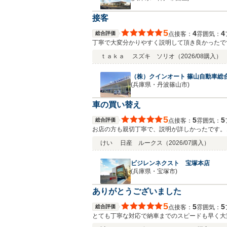
接客
5
4
4
総合評価
接客：
雰囲気：
点
丁寧で大変分かりやすく説明して頂き良かったで
ｔａｋａ
スズキ ソリオ
（2026/08購入）
（株）クインオート 篠山自動車総
(兵庫県・丹波篠山市)
車の買い替え
5
5
5
総合評価
接客：
雰囲気：
点
お店の方も親切丁寧で、説明が詳しかったです。
けい
日産 ルークス
（2026/07購入）
ビジレンネクスト 宝塚本店
(兵庫県・宝塚市)
ありがとうございました
5
5
5
総合評価
接客：
雰囲気：
点