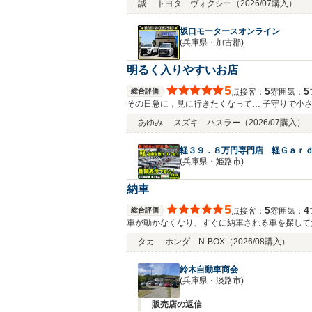
誠
トヨタ ヴォクシー
（2026/07購入）
坂口モータースオンライン
(兵庫県・加古郡)
明るく入りやすいお店
5
5
5
総合評価
接客：
雰囲気：
点
その日急に，見に行きたくなって… 子守りで小
りがとうございました。 知り合いにもおすすめ
あゆみ
スズキ ハスラー
（2026/07購入）
軽３９．８万円専門店 軽Ｇａｒ
(兵庫県・姫路市)
納車
5
5
4
総合評価
接客：
雰囲気：
点
タカ
ホンダ N-BOX
（2026/08購入）
鈴木自動車商会
(兵庫県・淡路市)
販売店の返信