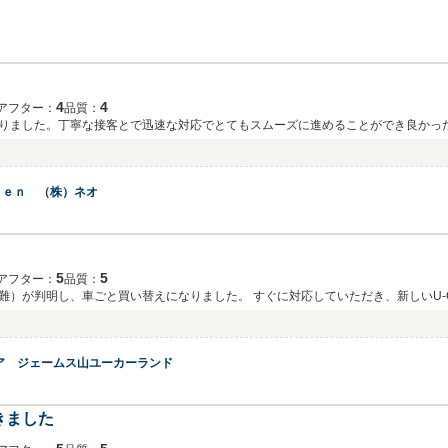
を得やすいのは確かかもしれませんが、こちらのお店でも
定中古車という選択肢ももちろんありだとは思いますが、コスト面や非正規ディー
なりたいと思います。
4
4
アフター：
品質：
りました。丁寧な接客とで迅速な対応でとてもスムーズに進めることができ良かっ
ｄｅｎ （株）ネオ
5
5
アフター：
品質：
）が判明し、車ごと買い替えになりました。 すぐに対応していただき、新しいU-
世話なりたいと思います。
）
ア ジェームス山ユーカーランド
きました