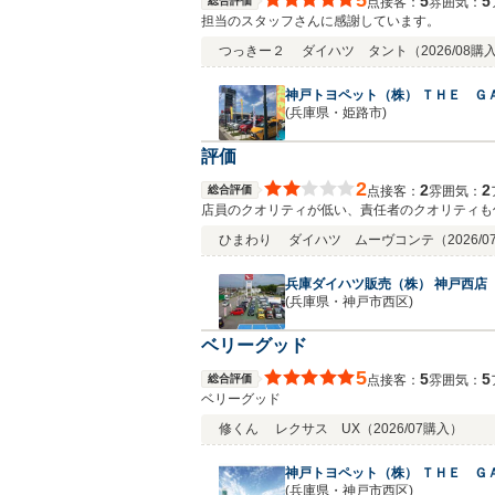
5
5
5
総合評価
接客：
雰囲気：
点
担当のスタッフさんに感謝しています。
つっきー２
ダイハツ タント
（2026/08購
神戸トヨペット（株） ＴＨＥ Ｇ
(兵庫県・姫路市)
評価
2
2
2
総合評価
接客：
雰囲気：
点
店員のクオリティが低い、責任者のクオリティも
ひまわり
ダイハツ ムーヴコンテ
（2026/
兵庫ダイハツ販売（株） 神戸西店
(兵庫県・神戸市西区)
ベリーグッド
5
5
5
総合評価
接客：
雰囲気：
点
ベリーグッド
修くん
レクサス UX
（2026/07購入）
神戸トヨペット（株） ＴＨＥ Ｇ
(兵庫県・神戸市西区)