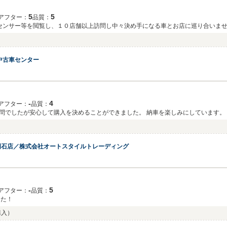
く思っております。 今後もメンテナンスをはじめ、お車
5
5
アフター：
品質：
センサー等を閲覧し、１０店舗以上訪問し中々決め手になる車とお店に巡り合いま
く直ぐに気に入りました、そして営業のスタッフさんのお客様目線での対応にも感動
）
、出来る範囲の 心のこもったサービスをして頂き感謝しています。 ホントに良い買
しくお願いします。
中古車センター
‐
4
アフター：
品質：
問でしたが安心して購入を決めることができました。 納車を楽しみにしています。
明石店／株式会社オートスタイルトレーディング
‐
5
アフター：
品質：
した！
8購入）