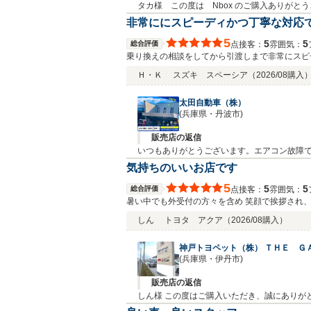
タカ様 この度は Nbox のご購入ありが
非常ににスピーディかつ丁寧な対応
5
5
5
総合評価
接客：
雰囲気：
点
乗り換えの相談をしてから引渡しまで非常にスピ
た。 今後も何かあればぜひ相談させていただき
Ｈ・Ｋ
スズキ スペーシア
（2026/08購入
太田自動車（株）
(兵庫県・丹波市)
販売店の返信
いつもありがとうございます。エアコン故障で
気持ちのいいお店です
5
5
5
総合評価
接客：
雰囲気：
点
暑い中でも外受付の方々を含め 笑顔で挨拶され
しん
トヨタ アクア
（2026/08購入）
神戸トヨペット（株） ＴＨＥ Ｇ
(兵庫県・伊丹市)
販売店の返信
しん様 この度はご購入いただき、誠にありがとうございました。 また、心温まるお言葉をいただき、大変嬉しく思います。
めのお言葉をいただきありがとうございます。外でお迎えするスタッフも含