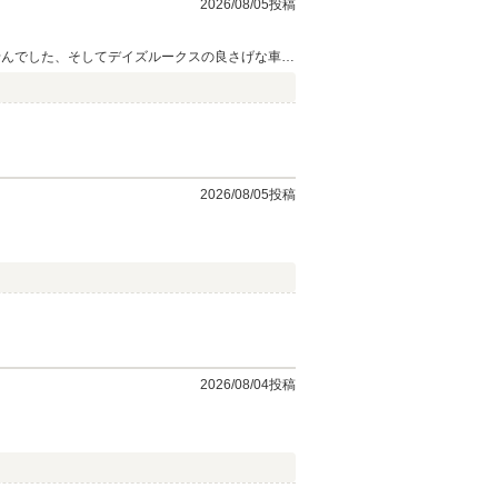
2026/08/05投稿
のことで何かございましたらお気軽にご相談ください。 引き続き、どうぞよろしくお願いいたします。
せんでした、そしてデイズルークスの良さげな車を
し即決で購入の運びとなりました。 ディーラー
い物をしました。 整備の方や、スタッフさん あ
2026/08/05投稿
2026/08/04投稿