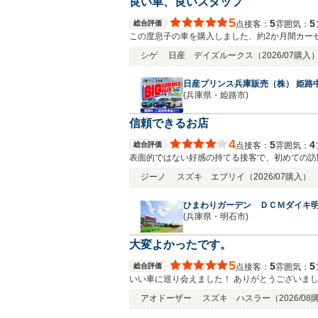
良い車、良いスタッフ
5
5
5
総合評価
接客：
雰囲気：
点
この度息子の車を購入しました、約2か月間カー
見つけ早速訪問し車を拝見した所、車の状態も良
シゲ
日産 デイズルークス
（2026/07購入
の認定中古車と言う事で 決して安くは無いですが
りがとうございました。 また、次が有ればよろ
日産プリンス兵庫販売（株） 姫路
(兵庫県・姫路市)
信頼できるお店
4
5
4
総合評価
接客：
雰囲気：
点
表面的ではない好感の持てる接客で、初めての訪
ジーノ
スズキ エブリイ
（2026/07購入）
ひまわりガーデン ＤＣＭダイキ
(兵庫県・明石市)
大変よかったです。
5
5
5
総合評価
接客：
雰囲気：
点
いい車に巡り会えました！ ありがとうございま
アオドーザー
スズキ ハスラー
（2026/0