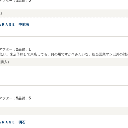
5
5
アフター：
品質：
入）
ＡＲＡＧＥ 中地南
2
1
アフター：
品質：
低い。来店予約して来店しても、何の用ですか？みたいな、担当営業マン以外の対応
07購入）
5
5
アフター：
品質：
ＡＲＡＧＥ 明石