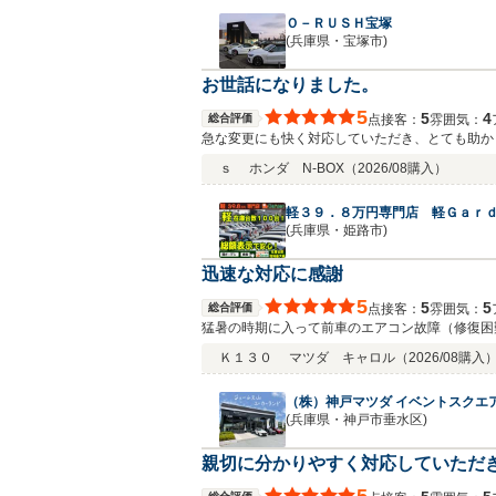
止め、問題を解決してくださいました。誠実な対応に感謝しています。 正規ディーラーで認定中古車を購入する方が安心感
Ｏ－ＲＵＳＨ宝塚
同じくらいの安心感を得ることができました。認
(兵庫県・宝塚市)
たので、これからも長くこちらのお店にお世話に
お世話になりました。
5
5
4
総合評価
接客：
雰囲気：
点
急な変更にも快く対応していただき、とても助か
す。
ｓ
ホンダ N-BOX
（2026/08購入）
軽３９．８万円専門店 軽Ｇａｒ
(兵庫県・姫路市)
迅速な対応に感謝
5
5
5
総合評価
接客：
雰囲気：
点
猛暑の時期に入って前車のエアコン故障（修復困難
ービスも充実してきているようで、これからもお
Ｋ１３０
マツダ キャロル
（2026/08購入
（株）神戸マツダ イベントスクエ
(兵庫県・神戸市垂水区)
親切に分かりやすく対応していただ