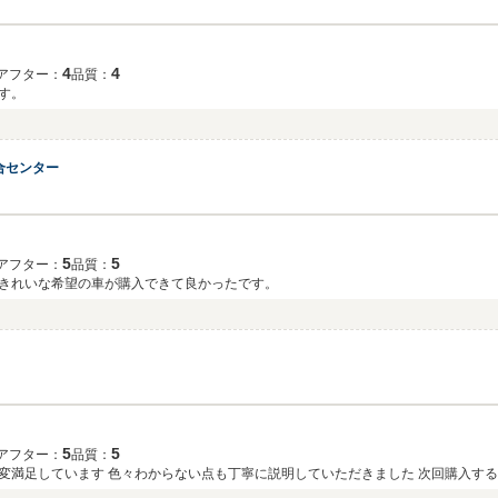
4
4
アフター：
品質：
す。
合センター
5
5
アフター：
品質：
きれいな希望の車が購入できて良かったです。
5
5
アフター：
品質：