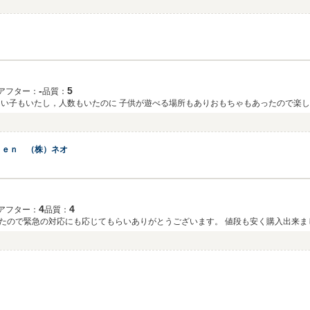
‐
5
アフター：
品質：
さい子もいたし，人数もいたのに 子供が遊べる場所もありおもちゃもあったので楽し
したいお店です。
ｄｅｎ （株）ネオ
4
4
アフター：
品質：
車が動かなくなり、すぐに納車される車を探してたので緊急の対応にも応じてもらいありがとうございます。