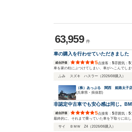
63,959
件
車の購入を行わせていただきました
5
5
5
総合評価
接客：
雰囲気：
点
車を家の柱にぶつけてしまい、車がへこんでしま
談しに行きました。 当日は結果的に3回も来店することになりましたが、その都度嫌な顔ひとつせず丁寧に対応してくださり、こちらの不安や質問にも親身に答えていただきまし
ふみ
スズキ ハスラー
（2026/08購入）
た。 スタッフの方の対応がとても気持ちよく、安心して購入を決めることができました。納車が今から楽しみです。これからも何かあればお願いしたいと思います。ありがとうござ
いました。
（株）あっぷる 関西 姫路太子
(兵庫県・揖保郡)
非認定中古車でも安心感は同じ。BMW
5
5
5
総合評価
接客：
雰囲気：
点
最終的に、それまで乗っていた車を下取りに出し
しい」というお申し出をいただき、そのお気持ち
サイ
ＢＭＷ Z4
（2026/06購入）
いるのだと感じ、こちらもこのお店をより一層信頼するようになりました。 納車後には異音が気になり不安な時期も