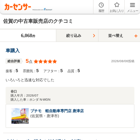
履歴
お気に入り
メニュー
佐賀の中古車販売店のクチコミ
6,068
絞り込み
並べ替え
件
車購入
5
2026/08/06投稿
総合評価
点
5
5
5
5
接客：
雰囲気：
アフター：
品質：
いろいろと迅速な対応でした
谷口
購入年月：
2026/07
購入した車：
ホンダ N-WGN
プチモ 軽自動車専門店 唐津店
(佐賀県・唐津市)