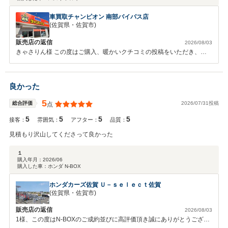
車買取チャンピオン 南部バイパス店
(佐賀県・佐賀市)
販売店の返信
2026/08/03
きゃさりん様 この度はご購入、暖かいクチコミの投稿をいただき、誠
にありがとうございます。 「安心して購入できた」との嬉しいお言葉
をいただけて、スタッフ一同大変励みになります。今後ともよろしくお
願い致します。
良かった
5
2026/07/31投稿
総合評価
点
5
5
5
5
接客：
雰囲気：
アフター：
品質：
見積もり沢山してくださって良かった
１
購入年月：
2026/06
購入した車：
ホンダ N-BOX
ホンダカーズ佐賀 Ｕ－ｓｅｌｅｃｔ佐賀
(佐賀県・佐賀市)
販売店の返信
2026/08/03
1様、この度はN-BOXのご成約並びに高評価頂き誠にありがとうござい