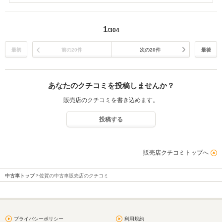
ます！！ いつもお店をご利用いただきありがとうございます！！ N-
BOXで沢山思い出を作ってください！！ これからも末永いお付き合い
を宜しくお願い致します！(^^)
1
/304
最初
前の20件
次の20件
最後
あなたのクチコミを投稿しませんか？
販売店のクチコミを書き込めます。
投稿する
販売店クチコミトップへ
中古車トップ
佐賀の中古車販売店のクチコミ
プライバシーポリシー
利用規約