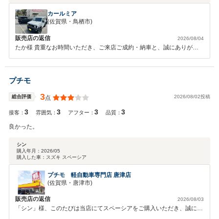
カールミア
(佐賀県・鳥栖市)
販売店の返信
2026/08/04
たか様 貴重なお時間いただき、ご来店ご成約・納車と、誠にありがと
うございました。 心より御礼申し上げます。 弊社では長く大切にお車
に乗っていただきたいと思い、アフターサービスに関しても誠意をもっ
てご対応させていただいております。その後のお車のメンテナンスを引
プチモ
き続きさせていただきます。お気軽にお申し付けください。 宜しくお
願い申し上げます。
3
2026/08/02投稿
総合評価
点
3
3
3
3
接客：
雰囲気：
アフター：
品質：
良かった。
シン
購入年月：
2026/05
購入した車：
スズキ スペーシア
プチモ 軽自動車専門店 唐津店
(佐賀県・唐津市)
販売店の返信
2026/08/03
「シン」様、このたびは当店にてスペーシアをご購入いただき、誠にあ
りがとうございます。また、「良かった」とのうれしいご評価をいただ