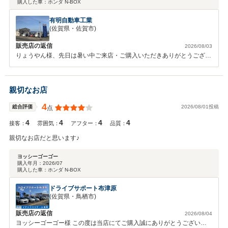
購入した車：
ホンダ N-BOX
有明自動車工業
(佐賀県・佐賀市)
販売店の返信
2026/08/03
りょうやん様、先日は暑い中ご来店・ご購入いただきありがとうござい
ました。 当店は少人数で営業しており行き届かない点もあったかと思
いますが高い評価を いただきありがとうございます。また何かご不明
な点等ございましたら遠慮なくお問い 合わせください。今後ともよろ
親切なお店
しくお願いいたします。 ありがとうございました。
4
2026/08/01投稿
総合評価
点
4
4
4
4
接客：
雰囲気：
アフター：
品質：
親切なお店だと思います♪
ヨッシーゴーゴー
購入年月：
2026/07
購入した車：
ホンダ N-BOX
ドライブサポート布津原
(佐賀県・鳥栖市)
販売店の返信
2026/08/04
ヨッシーゴーゴー様 この度は当店にてご購入誠にありがとうございま