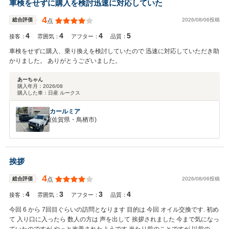
車検をせずに購入を検討迅速に対応していた
4
2026/08/06投稿
総合評価
点
4
4
4
5
接客：
雰囲気：
アフター：
品質：
車検をせずに購入、乗り換えを検討していたので 迅速に対応していただき助
かりました。 ありがとうございました。
あーちゃん
購入年月：
2026/08
購入した車：
日産 ルークス
カールミア
(佐賀県・鳥栖市)
挨拶
4
2026/08/06投稿
総合評価
点
4
3
3
4
接客：
雰囲気：
アフター：
品質：
今回 6 から 7回目ぐらいの訪問となります 目的は 今回 オイル交換です. 初め
て 入り口に入ったら 数人の方は 声を出して 挨拶されました 今まで気になっ