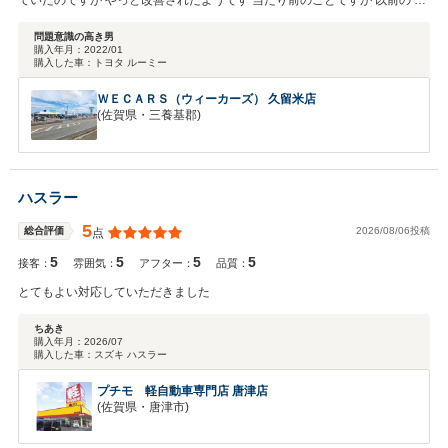
ていたのですが やっと改善されたようです 当たり前のことですが 以前の ビ
ッグ モーター の面影を完全に撤廃してください
問題意識の高き男
購入年月：
2022/01
購入した車：
トヨタ ルーミー
ＷＥＣＡＲＳ（ウィーカーズ） 久留米店
(佐賀県・三養基郡)
ハスラー
5
2026/08/06投稿
総合評価
点
5
5
5
5
接客：
雰囲気：
アフター：
品質：
とてもよい対応していただきました
ちあき
購入年月：
2026/07
購入した車：
スズキ ハスラー
プチモ 軽自動車専門店 唐津店
(佐賀県・唐津市)