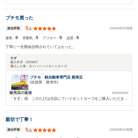
す！ 記念撮影も快くご承諾くださり、感謝申し上げます。 お車ご購入
後もガソリンや整備など引き続き末永いお付き合いのほどよろしくお願
いいたします！ 些細なことでも気になることは担当営業お申し付けく
プチモ買った
ださい♪ 今後ともよろしくお願いいたします。
5
2026/08/01投稿
総合評価
点
5
5
5
5
接客：
雰囲気：
アフター：
品質：
丁寧に一生懸命説明されていてよかった。
すず
購入年月：
2026/07
購入した車：
ダイハツ ハイゼットカーゴ
プチモ 軽自動車専門店 唐津店
(佐賀県・唐津市)
販売店の返信
2026/08/03
「すず」様、このたびは当店にてハイゼットカーゴをご購入いただき、
誠にありがとうございます。 スタッフの説明についてお褒めの言葉を
いただき、大変うれしく思っております。ハイゼットカーゴは、広く使
いやすい荷室と取り回しの良さが魅力で、お仕事はもちろん、趣味や日
親切で丁寧！
常のお出かけにも頼りになる一台です。 これからも安心してお乗りい
ただけるよう、点検やメンテナンスを通して精一杯サポートいたしま
5
2026/08/01投稿
総合評価
点
す。今後とも末永いお付き合いをよろしくお願いいたします。