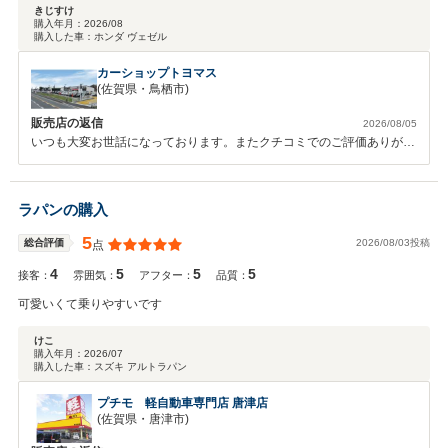
きじすけ
購入年月：
2026/08
購入した車：
ホンダ ヴェゼル
カーショップトヨマス
(佐賀県・鳥栖市)
販売店の返信
2026/08/05
いつも大変お世話になっております。またクチコミでのご評価ありがと
うございます。 これからも気軽にお越し頂ける感じの良い店舗作りに
務めて参りますので、今後ともよろしくお願いいたします。
ラパンの購入
5
2026/08/03投稿
総合評価
点
4
5
5
5
接客：
雰囲気：
アフター：
品質：
可愛いくて乗りやすいです
けこ
購入年月：
2026/07
購入した車：
スズキ アルトラパン
プチモ 軽自動車専門店 唐津店
(佐賀県・唐津市)