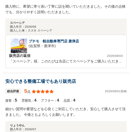
購入時に、希望に寄り添い丁寧に話を聞いていただきました。その後の点検
でも、分かりやすく説明いただきました。
スペーシア
購入年月：
2026/06
購入した車：
スズキ スペーシア
プチモ 軽自動車専門店 唐津店
(佐賀県・唐津市)
販売店の返信
2026/08/03
「スペーシア」様、このたびは当店にてスペーシアをご購入いただき、
誠にありがとうございます。 お車選びの際の対応や、その後の点検時
の説明についてお褒めのお言葉をいただき、大変うれしく思っておりま
す。スペーシアは、広々とした室内空間と乗り降りのしやすさ、使い勝
安心できる整備工場でもあり販売店
手の良い収納など、毎日の生活に寄り添ってくれる魅力が詰まった一台
です。 これからも安心して快適にお乗りいただけるよう、分かりやす
5
2026/08/01投稿
総合評価
点
く丁寧なご案内と、点検・メンテナンスを通してしっかりサポートして
5
4
4
4
まいります。今後とも末永いお付き合いをよろしくお願いいたします。
接客：
雰囲気：
アフター：
品質：
細かい質問や要望などを心良くご対応していただき、安心して購入させて頂
きました。 今後ともよろしくお願いします。
りょうやん
購入年月：
2026/07