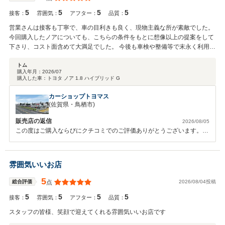
5
5
5
5
接客：
雰囲気：
アフター：
品質：
営業さんは接客も丁寧で、車の目利きも良く、現物主義な所が素敵でした。
今回購入したノアについても、こちらの条件をもとに想像以上の提案をして
下さり、コスト面含めて大満足でした。 今後も車検や整備等で末永く利用さ
せて頂きたい店舗です。
トム
購入年月：
2026/07
購入した車：
トヨタ ノア 1.8 ハイブリッド G
カーショップトヨマス
(佐賀県・鳥栖市)
販売店の返信
2026/08/05
この度はご購入ならびにクチコミでのご評価ありがとうございます。た
いへん喜んで頂けて私も嬉しく思います。なお当店では定期的にお子様
向けイベント等も開催しておりますので、これからもご家族皆様でお越
しください。(担当フジワラ)
雰囲気いいお店
5
2026/08/04投稿
総合評価
点
5
5
5
5
接客：
雰囲気：
アフター：
品質：
スタッフの皆様、笑顔で迎えてくれる雰囲気いいお店です