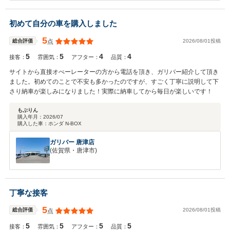
き、スタッフ一同大変励みになります。 スペーシアは、広々とした室
内空間や乗り降りのしやすさ、使い勝手の良い収納など、毎日のお買い
初めて自分の車を購入しました
物からご家族でのお出かけまで快適にお使いいただける一台です。 こ
れからも安心してお乗りいただけるよう、点検やメンテナンスを通して
5
2026/08/01投稿
総合評価
点
しっかりサポートいたします。お車のことで気になることがございまし
5
5
4
4
たら、いつでもお気軽にお立ち寄りください。またお会いできる日を、
接客：
雰囲気：
アフター：
品質：
スタッフ一同楽しみにしております。
サイトから直接オぺーレーターの方から電話を頂き、ガリバー紹介して頂き
ました。初めてのことで不安も多かったのですが、すごく丁寧に説明して下
さり納車が楽しみになりました！実際に納車してから毎日が楽しいです！
もぶりん
購入年月：
2026/07
購入した車：
ホンダ N-BOX
ガリバー 唐津店
(佐賀県・唐津市)
丁寧な接客
5
2026/08/01投稿
総合評価
点
5
5
5
5
接客：
雰囲気：
アフター：
品質：