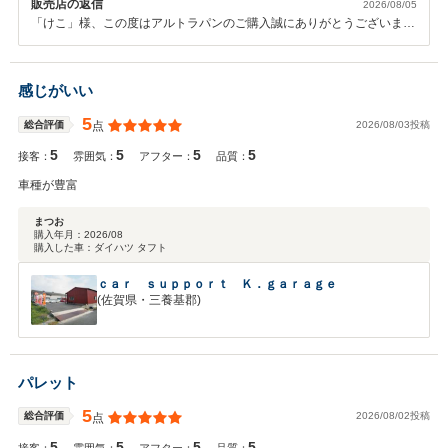
販売店の返信
2026/08/05
「けこ」様、この度はアルトラパンのご購入誠にありがとうございまし
た^^おっしゃる通り、可愛らしく小回りが出来る街乗りアウトドアどち
らにもお使いいただける一台です！今後も安心・安全で楽しくカーライ
フをお送りいただく為に、私共プチモスタッフは全力でサポートをさせ
感じがいい
ていただきたく存じます！是非今後も末永いお付き合いをよろしくお願
いいたします！
5
2026/08/03投稿
総合評価
点
5
5
5
5
接客：
雰囲気：
アフター：
品質：
車種が豊富
まつお
購入年月：
2026/08
購入した車：
ダイハツ タフト
ｃａｒ ｓｕｐｐｏｒｔ Ｋ．ｇａｒａｇｅ
(佐賀県・三養基郡)
パレット
5
2026/08/02投稿
総合評価
点
5
5
5
5
接客：
雰囲気：
アフター：
品質：