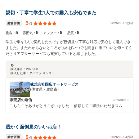
親切・丁寧で学生1人での購入も安心できた
5
2026/08/05投稿
総合評価
点
5
5
5
5
接客：
雰囲気：
アフター：
品質：
学生で車を1人で契約したのですが親切且つ丁寧な対応で安心して購入でき
ました。またわからないところがあればいつでも聞きに来ていいと仰ってく
ださりアフターサービスも充実していると感じました。
あ
購入年月：
2026/08
購入した車：
ダイハツ キャスト
株式会社国広オートサービス
(佐賀県・鹿島市)
販売店の返信
2026/08/06
こちらこそありがとうございました！ 信頼してご即決いただきスムー
ズに進めることが出来ました 徐々に慣れていきましょうね♪ 弊社もカー
ライフパートナーとして努力して参りますので何かございましたらお気
軽にご連絡ください！
温かく面倒見のいいお店！
5
2026/08/04投稿
総合評価
点