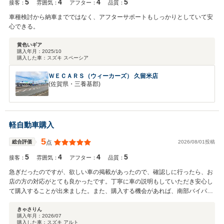
5
4
4
5
接客：
雰囲気：
アフター：
品質：
車種検討から納車までではなく、アフターサポートもしっかりとしていて安
心できる。
黄色いギア
購入年月：
2025/10
購入した車：
スズキ スペーシア
ＷＥＣＡＲＳ（ウィーカーズ） 久留米店
(佐賀県・三養基郡)
軽自動車購入
5
2026/08/01投稿
総合評価
点
5
4
4
5
接客：
雰囲気：
アフター：
品質：
急ぎだったのですが、欲しい車の掲載があったので、確認しに行ったら、お
店の方の対応がとても良かったです。丁寧に車の説明もしていただき安心し
て購入することが出来ました。また、購入する機会があれば、南部バイパス
店さんに相談しようと思いました。
きゃさりん
購入年月：
2026/07
購入した車：
スズキ アルト