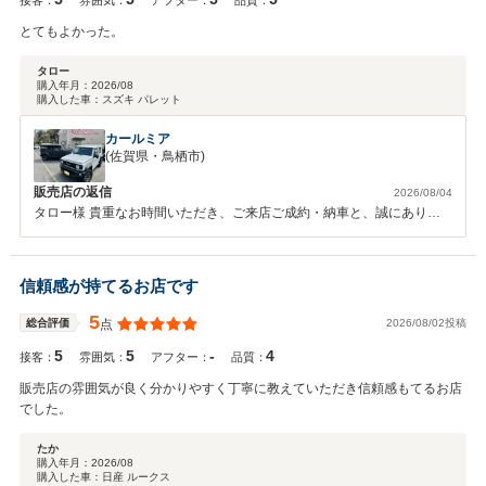
とてもよかった。
タロー
購入年月：
2026/08
購入した車：
スズキ パレット
カールミア
(佐賀県・鳥栖市)
販売店の返信
2026/08/04
タロー様 貴重なお時間いただき、ご来店ご成約・納車と、誠にありが
とうございました。 心より御礼申し上げます。 弊社では長く大切にお
車に乗っていただきたいと思い、アフターサービスに関しても誠意をも
ってご対応させていただいております。その後のお車のメンテナンスを
信頼感が持てるお店です
引き続きさせていただきます。お気軽にお申し付けください。 宜しく
お願い申し上げます。
5
2026/08/02投稿
総合評価
点
5
5
-
4
接客：
雰囲気：
アフター：
品質：
販売店の雰囲気が良く分かりやすく丁寧に教えていただき信頼感もてるお店
でした。
たか
購入年月：
2026/08
購入した車：
日産 ルークス