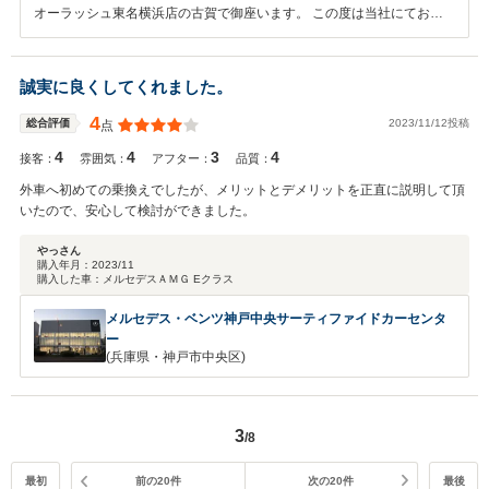
オーラッシュ東名横浜店の古賀で御座います。 この度は当社にてお車
をご購入頂きまして誠にありがとうございました。 また、このような
高評価を頂き、誠に有難う御座います。 今後のメンテナンスでもより
良いサービスをご提供できるように精進してまいりますので 今後とも
誠実に良くしてくれました。
末永いお付き合い、何卒よろしくお願い申し上げます。
4
2023/11/12投稿
総合評価
点
4
4
3
4
接客：
雰囲気：
アフター：
品質：
外車へ初めての乗換えでしたが、メリットとデメリットを正直に説明して頂
いたので、安心して検討ができました。
やっさん
購入年月：
2023/11
購入した車：
メルセデスＡＭＧ Eクラス
メルセデス・ベンツ神戸中央サーティファイドカーセンタ
ー
(兵庫県・神戸市中央区)
3
/8
最初
前の20件
次の20件
最後