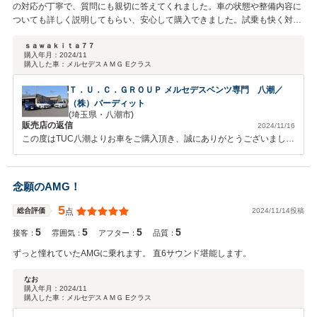
の対応が丁寧で、質問にも親切に答えてくれました。車の状態や整備内容に
ついても詳しく説明してもらい、安心して購入できました。試乗も快く対応
していただき、自分に合った車を見つけることができました。購入後のアフ
ターサービスも充実しており、今後も安心して利用できそうです。初めて中
ｓａｗａｋｉｔａ７７
購入年月：
2024/11
古車を購入する方でも、信頼できるお店だと感じました。これからもお世話
購入した車：
メルセデスＡＭＧ Eクラス
になりたいと思います。
Ｔ．Ｕ．Ｃ．ＧＲＯＵＰ メルセデスベンツ専門 八潮／
（株）バーディット
(埼玉県・八潮市)
販売店の返信
2024/11/16
この度はTUC八潮よりお車をご購入頂き、誠にありがとうございまし
た。 複数見て頂き、ご希望に沿うお車が見つかり何よりでございま
す。 AMGですのでエンジンパワーはもちろんの事、安全装備やインテ
リアなど 快適な装備も揃っておりますので、ドライブをお楽しみくだ
念願のAMG！
さい。 今後もオイル交換や車検のご相談など末永いお付き合いの程よ
ろしくお願いいたします。
5
2024/11/14投稿
総合評価
点
5
5
5
5
接客：
雰囲気：
アフター：
品質：
ずっと憧れていたAMGに乗れます。 直6サウンド堪能します。
なお
購入年月：
2024/11
購入した車：
メルセデスＡＭＧ Eクラス