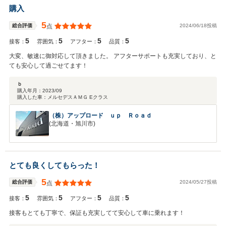
購入
5
2024/06/18投稿
総合評価
点
5
5
5
5
接客：
雰囲気：
アフター：
品質：
大変、敏速に御対応して頂きました。 アフターサポートも充実しており、と
ても安心して過ごせてます！
ｂ
購入年月：
2023/09
購入した車：
メルセデスＡＭＧ Eクラス
（株）アップロード ｕｐ Ｒｏａｄ
(北海道・旭川市)
とても良くしてもらった！
5
2024/05/27投稿
総合評価
点
5
5
5
5
接客：
雰囲気：
アフター：
品質：
接客もとても丁寧で、保証も充実してて安心して車に乗れます！