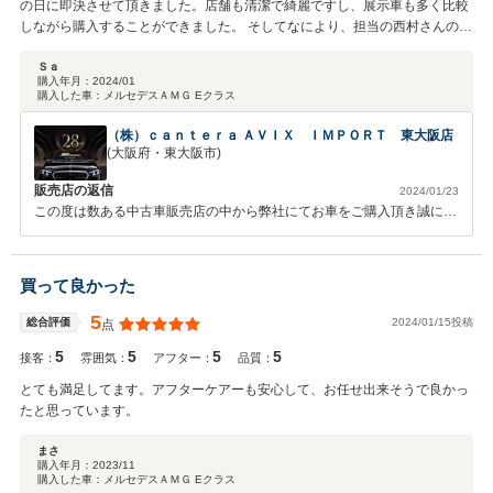
の日に即決させて頂きました。店舗も清潔で綺麗ですし、展示車も多く比較
高橋
しながら購入することができました。 そしてなにより、担当の西村さんの対
応がとても良く、一番の決め手になりました！ 購入させて頂いた車も、中古
とは思えないほど状態もよく、とても気に入っています。 少し遠方からの購
Ｓａ
購入年月：
2024/01
入でしたが、納車までの１ヶ月、こちらから問い合わせをしなくても、都度
購入した車：
メルセデスＡＭＧ Eクラス
進捗状況を連絡してくれましたので、安心して過ごすことができました。 こ
れからまたアフターの方もよろしくお願いします！
（株）ｃａｎｔｅｒａ ＡＶＩＸ ＩＭＰＯＲＴ 東大阪店
(大阪府・東大阪市)
販売店の返信
2024/01/23
この度は数ある中古車販売店の中から弊社にてお車をご購入頂き誠に有
難う御座いました。また、このような高評価を頂戴し心から感謝してお
ります。今後ともＳａ様のカーライフサポート、アフターフォローをし
っかり対応させて頂きたく存じます。慣れない欧州車ですと、今後とも
買って良かった
どうぞ宜しくお願い致します。
5
2024/01/15投稿
総合評価
点
5
5
5
5
接客：
雰囲気：
アフター：
品質：
とても満足してます。アフターケアーも安心して、お任せ出来そうで良かっ
たと思っています。
まさ
購入年月：
2023/11
購入した車：
メルセデスＡＭＧ Eクラス