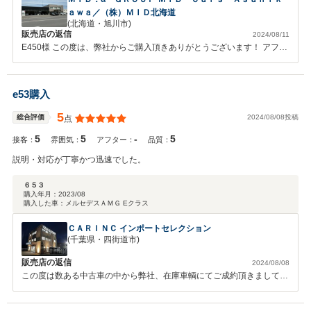
ａｗａ／（株）ＭＩＤ北海道
(北海道・旭川市)
販売店の返信
2024/08/11
E450様 この度は、弊社からご購入頂きありがとうございます！ アフタ
ーサービスもお任せ下さい。 今後とも宜しくお願い致します。
e53購入
5
2024/08/08投稿
総合評価
点
5
5
-
5
接客：
雰囲気：
アフター：
品質：
説明・対応が丁寧かつ迅速でした。
６５３
購入年月：
2023/08
購入した車：
メルセデスＡＭＧ Eクラス
ＣＡＲＩＮＣ インポートセレクション
(千葉県・四街道市)
販売店の返信
2024/08/08
この度は数ある中古車の中から弊社、在庫車輌にてご成約頂きまして誠
に有難う御座います。 今後もお車の事でお困りの際はお気軽にご連絡
頂ければと思います。 末永いお付き合い宜しくお願い致します。