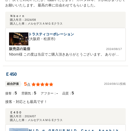
お願いいたします。 最高の車に出会わせてもらいました。
Ｎｂｏｒｎ
購入年月：
2024/08
購入した車：
メルセデスＡＭＧ Eクラス
トラスティコーポレーション
(大阪府・松原市)
販売店の返信
2024/08/17
Nborn様 この度は当店でご購入頂きありがとうございます。 ありがい
たお言葉も頂戴しありがとうございます。 カスタム等引き続き宜しく
お願いいたします。 今後とも末永いお付き合いを宜しくお願いいたし
ます。
Ｅ450
5
2024/08/11投稿
総合評価
点
5
5
-
5
接客：
雰囲気：
アフター：
品質：
接客・対応とも最高です！
Ｅ４５０
購入年月：
2024/07
購入した車：
メルセデスＡＭＧ Eクラス
ＭＩＤ．α ＧＲＯＵＰ ＭＩＤ Ｃａｒｓ Ａｓａｈｉｋ