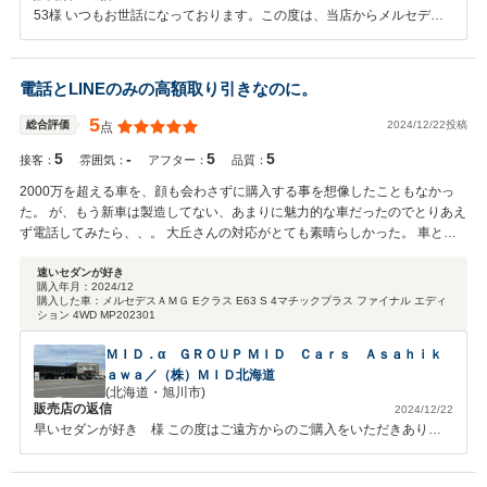
53様 いつもお世話になっております。この度は、当店からメルセデス
AMG E53にお乗り換えいただきまして誠にありがとうございます。ご
満足いただけて私共もとても嬉しく思っております。以前お乗りのお車
から当社でご入庫いただいておりまして感謝申し上げます。 ご納車時
電話とLINEのみの高額取り引きなのに。
の整備は、メーカー基準の整備を行っておりまして、ご納車後の保証も
メーカー保証という最も手厚い保証制度となっております。今後のメン
5
2024/12/22投稿
総合評価
点
テナンスにつきましても精一杯のご案内をさせていただきますので、引
5
-
5
5
き続きよろしくお願い申し上げます。 メルセデス・ベンツ八王子サー
接客：
雰囲気：
アフター：
品質：
ティファイドカーセンター長 熊谷 洋樹
2000万を超える車を、顔も会わさずに購入する事を想像したこともなかっ
た。 が、もう新車は製造してない、あまりに魅力的な車だったのでとりあえ
ず電話してみたら、、。 大丘さんの対応がとても素晴らしかった。 車と人
と仕事が好きなんだろうなー。と感じたので何でも聞けたし、当然だが本当
の事しか言わないから不安になる事もなく、扱っている車に対する自信も感
速いセダンが好き
購入年月：
2024/12
じました。深夜に突然質問しても即回答してくれたり、本当に助かりまし
購入した車：
メルセデスＡＭＧ Eクラス E63 S 4マチックプラス ファイナル エディ
た。 昨日、無理ばかり言ってたのに最短日数で無事納車。大丘さんが話して
ション 4WD MP202301
くれていた通り、前オーナーさんが大切に扱ってくれていたのが新車を思わ
ＭＩＤ．α ＧＲＯＵＰ ＭＩＤ Ｃａｒｓ Ａｓａｈｉｋ
せる車を見て凄く伝わりました。 大丘さん、前オーナーさん、大切に乗りま
ａｗａ／（株）ＭＩＤ北海道
くります！良い車をありがとうございました！感謝しています！ こちらの販
(北海道・旭川市)
売店さんは、かなり大きなグループ会社さんなので納車も東京のディーラー
販売店の返信
2024/12/22
さんでしたし、とにかくマメに状況報告もしてれたので終始安心してお取引
早いセダンが好き 様 この度はご遠方からのご購入をいただきありが
き出来ました。オススメです！
とうございました。前オーナー様ともお話しさせていただきまして、前
オーナー様も喜んでおられました。委託販売のため手続きも若干お手間