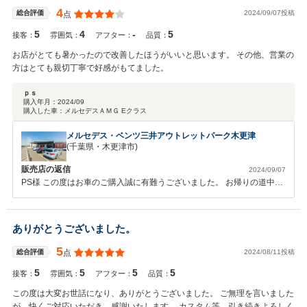
4
2024/09/07投稿
総合評価
点
5
4
-
5
接客：
雰囲気：
アフター：
品質：
お店がとても暑かったので改善したほうがいいと思います。 その他、営業の
方はとても親切丁寧で好感がもてました。
ｐｓ
購入年月：
2024/09
購入した車：
メルセデスＡＭＧ Eクラス
メルセデス・ベンツ三井アウトレットパーク木更津
(千葉県・木更津市)
販売店の返信
2024/09/07
PS様 この度はお車のご購入誠に有難うございました。 お帰りの道中は
いかがでしたでしょうか。貴重なご意見ありがとうございます。 お褒
めの言葉を頂き誠に光栄でございます。今後の活動の励みさせて頂きま
す。 今後もより良いメルセデスベンツライフを送って頂けるよう全力
ありがとうございました。
でサポートさせて頂きます。ご不明な点がございましたら何なりと御連
絡頂けると幸いでございます。 引き続き宜しくお願い致します。 担当
5
2024/08/11投稿
総合評価
点
瓜生
5
5
5
5
接客：
雰囲気：
アフター：
品質：
この度は大変お世話になり、ありがとうございました。 ご無理を言いました
が、快くご対応いただき、感謝いたします。 カスタム等、引き続きよろしく