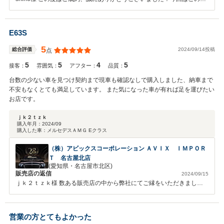
うな高い評価をいただきまして、社員一同心から感謝しております！ま
た、メンテナンス等お困りの際はぜひご対応させていただきますでのご
入庫お待ちしております。何卒宜しくお願い致します。お気軽にご連絡
E63S
ください！
5
2024/09/14投稿
総合評価
点
5
5
4
5
接客：
雰囲気：
アフター：
品質：
台数の少ない車を見つけ契約まで現車も確認なしで購入しました、納車まで
不安もなくとても満足しています。 また気になった車が有れば足を運びたい
お店です。
ｊｋ２ｔｚｋ
購入年月：
2024/09
購入した車：
メルセデスＡＭＧ Eクラス
（株）アビックスコーポレーション ＡＶＩＸ ＩＭＰＯＲ
Ｔ 名古屋北店
(愛知県・名古屋市北区)
販売店の返信
2024/09/15
ｊｋ２ｔｚｋ様 数ある販売店の中から弊社にてご縁をいただきました
事スタッフ一同 心より御礼申し上げます。 また貴重なお時間の中、口
コミのご投稿を頂きましたことを重ねて御礼申し上げます。 ご納車後
もメンテナンスや車検等お気軽にご用命くださいませ！ 今後とも末永
営業の方とてもよかった
いお付き合いの程どうぞよろしくお願い申し上げます