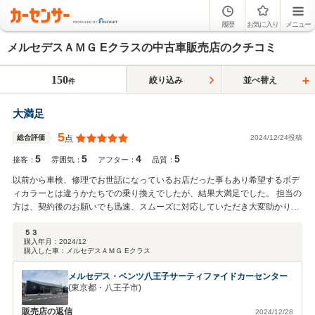
履歴
お気に入り
メニュー
メルセデスＡＭＧ Eクラスの中古車販売店のクチコミ
150
絞り込み
並べ替え
件
大満足
5
2024/12/24投稿
総合評価
点
5
5
4
5
接客：
雰囲気：
アフター：
品質：
以前から車検、修理でお世話になっているお店だった事もあり希望するボデ
ィカラーとは違うかたちでの乗り換えでしたが、結果大満足でした。 担当の
方は、契約後のお願いでも迅速、スムーズに対応していただき大変助かりま
した。 何かあった際は、またお願いしたいと思えるお店だと思います。
５３
購入年月：
2024/12
購入した車：
メルセデスＡＭＧ Eクラス
メルセデス・ベンツ八王子サーティファイドカーセンター
(東京都・八王子市)
販売店の返信
2024/12/28