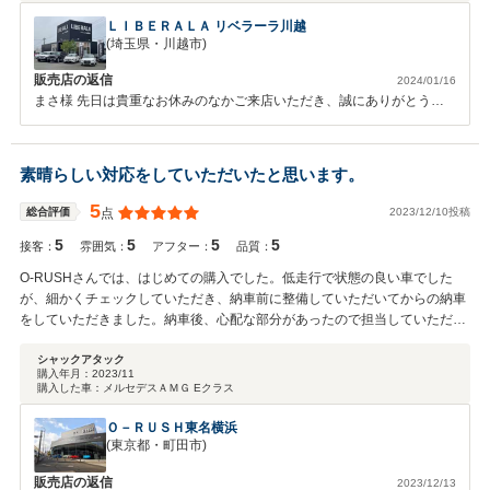
ＬＩＢＥＲＡＬＡ リベラーラ川越
(埼玉県・川越市)
販売店の返信
2024/01/16
まさ様 先日は貴重なお休みのなかご来店いただき、誠にありがとうご
ざいました。 弊社では長く大切にお車に乗っていただきたいと思い、
アフターサービスに関しても誠意をもってご対応させていただいており
ます。お客様にあったお車のご提案と、その後のお車のメンテナンスを
素晴らしい対応をしていただいたと思います。
引き続きさせていただきます。今後ともお気軽に弊社にお越しください
ませ。宜しくお願い致します。
5
2023/12/10投稿
総合評価
点
5
5
5
5
接客：
雰囲気：
アフター：
品質：
O-RUSHさんでは、はじめての購入でした。低走行で状態の良い車でした
が、細かくチェックしていただき、納車前に整備していただいてからの納車
をしていただきました。納車後、心配な部分があったので担当していただい
た営業さんに問い合わせ致しましたが、正規ディーラーにも確認していただ
き安心して乗れております。ありがとうございました。
シャックアタック
購入年月：
2023/11
購入した車：
メルセデスＡＭＧ Eクラス
Ｏ－ＲＵＳＨ東名横浜
(東京都・町田市)
販売店の返信
2023/12/13