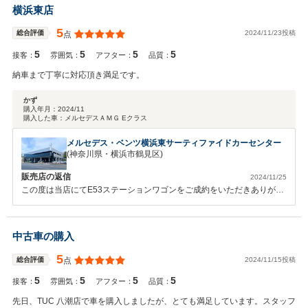
をおかけしたり、特別仕様のシートに対する不安、マット塗装のため車
横浜東店
両状態に対するご不安もあったかと思いますが、ご満足いただけて私ど
もも嬉しく思っております。遠方ではありますが、私どもでお手伝いで
5
2024/11/23投稿
総合評価
点
きることは何でもやらせていただきますので、今後ともお気軽にご相談
5
5
5
5
いただければと思います。引き続きよろしくお願い申し上げます。
接客：
雰囲気：
アフター：
品質：
納車まで丁寧に対応頂き満足です。
かず
購入年月：
2024/11
購入した車：
メルセデスＡＭＧ Eクラス
メルセデス・ベンツ横浜東サーティファイドカーセンター
(神奈川県・横浜市鶴見区)
販売店の返信
2024/11/25
この度は当店にてE53ステーションワゴンをご成約をいただきありがと
うございました。当店では2台目のご購入となり、前回初めてのメルセ
デスのご購入から今回のお乗換えもメルセデスをお選びいただき、ま
た、当店のご利用をいただき大変嬉しく思います。今後の車点検等もご
中古車の購入
ざいますので、 引き続きよろしくお願い申し上げます。
5
2024/11/15投稿
総合評価
点
5
5
5
5
接客：
雰囲気：
アフター：
品質：
先日、TUC 八潮店で車を購入しましたが、とても満足しています。スタッフ