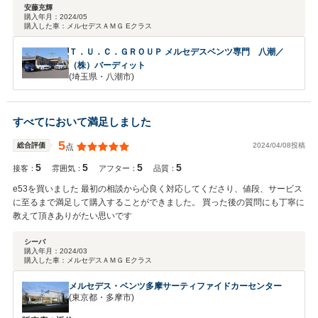
安藤充輝
購入年月：
2024/05
購入した車：
メルセデスＡＭＧ Eクラス
Ｔ．Ｕ．Ｃ．ＧＲＯＵＰ メルセデスベンツ専門 八潮／
（株）バーディット
(埼玉県・八潮市)
すべてにおいて満足しました
5
2024/04/08投稿
総合評価
点
5
5
5
5
接客：
雰囲気：
アフター：
品質：
e53を買いました 最初の相談から心良く対応してくださり、値段、サービス
に至るまで満足して購入することができました。 買った後の質問にも丁寧に
教えて頂きありがたい思いです
シーバ
購入年月：
2024/03
購入した車：
メルセデスＡＭＧ Eクラス
メルセデス・ベンツ多摩サーティファイドカーセンター
(東京都・多摩市)