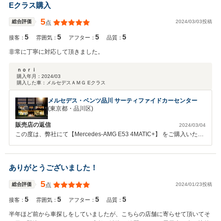
Eクラス購入
ルも収められて良かったです☆ 車が来る前から車庫の準備、希望ナン
バー等、事前の準備もスムーズにできて、最短納車が出来てほっとしま
5
2024/03/03投稿
総合評価
点
した♪ 輸入車をメインに扱う弊社としては、とても励みになる、心強い
5
5
5
5
お言葉を頂けてとてもうれしいです☆ 輸入車購入するのにあたり、維
接客：
雰囲気：
アフター：
品質：
持や、故障したら高いんだろうな…などのご不安は正直、拭えない中で
非常に丁寧に対応して頂きました。
も、 どうしたらお客様に気軽に輸入車を楽しんでいただけるか？ 万
が一の時もいかに費用を抑えてしっかりと治せるか！ コレは永遠の課
ｎｏｒｉ
題でもあります。エンジェル様ご家族様はじめ、全てのお客様に輸入車
購入年月：
2024/03
購入した車：
メルセデスＡＭＧ Eクラス
を楽しんで頂けるように、 これからも日々、精進します！ これから
もどうぞよろしくお願い致します。
メルセデス・ベンツ品川 サーティファイドカーセンター
(東京都・品川区)
販売店の返信
2024/03/04
この度は、弊社にて【Mercedes-AMG E53 4MATIC+】 をご購入いただ
き誠にありがとうございました。 また、貴重なコメント頂戴し誠にあ
りがとうございます。お車のご購入に際しましてのお手続き・ご用意頂
く書類等をお忙しい中迅速にご対応いただきましたおかげで、 スムー
ありがとうございました！
ズにご納車までご案内できました。お車の操作に関しまして、実際にご
使用になられてご不明な点も出てくるかと存じます。その際はお気軽に
5
2024/01/23投稿
総合評価
点
お申し付けください。また、今後メルセデスベンツにご興味お有りのお
5
5
5
5
知り合いの方がいらっしゃいましたら、是非ご紹介いただければ幸いで
接客：
雰囲気：
アフター：
品質：
す。今後とも 弊社スタッフ一同、一丸となってアフターフォロー努め
半年ほど前から車探しをしていましたが、こちらの店舗に寄らせて頂いてそ
てまいりますので、引き続きよろしくお願い申し上げます。担当営業：