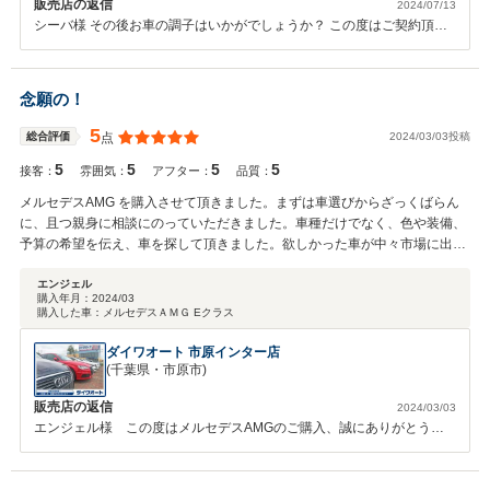
販売店の返信
2024/07/13
シーバ様 その後お車の調子はいかがでしょうか？ この度はご契約頂き
まして、誠にありがとうございます。また、このような高い評価のクチ
コミを頂き、松本をはじめ、スタッフ一同大変うれしく思います。 お
客様に喜んで頂けることが、何よりも私共の励みになります。車内外の
念願の！
クリーニングやお車の細部に渡るご説明も、今後より一層社員全員で徹
底させたいと思っております。またぜひお気軽にお立ち寄りください。
5
2024/03/03投稿
総合評価
点
今後ともどうぞ宜しくお願い致します。
5
5
5
5
接客：
雰囲気：
アフター：
品質：
メルセデスAMG を購入させて頂きました。まずは車選びからざっくばらん
に、且つ親身に相談にのっていただきました。車種だけでなく、色や装備、
予算の希望を伝え、車を探して頂きました。欲しかった車が中々市場に出て
こず、出てきても希望の範囲外であったりと、苦戦を強いられながらも根気
強く熱心に探して頂き、その結果、とっても状態の良い大満足の車両に巡り
エンジェル
購入年月：
2024/03
合うことができました。納車までの手続きや段取りもスムーズ&迅速に対応
購入した車：
メルセデスＡＭＧ Eクラス
頂きました。 納車時にグリルのカスタムも対応していただき、車両も対応も
大満足です！ 以前は、維持費や修理費など大変なイメージある輸入車をずっ
ダイワオート 市原インター店
と避けていましたが、顧客に寄り添った親身なアフターフォローを心掛けら
(千葉県・市原市)
れているダイワオートさんに出会ってからはその懸念が払拭され、今では気
販売店の返信
2024/03/03
がつけば、家族みんなで輸入車を購入させてもらってます笑 今後ともどうぞ
エンジェル様 この度はメルセデスAMGのご購入、誠にありがとうご
よろしくお願いいたします！
ざいましたｍ(＿＿)ｍ 前車からの待ちに待ったお乗り換え、ようやく
ご希望に副ったＡＭＧをご納車出来て本当に嬉しく思います☆ ご納車
までも紆余曲折、イロイロとありましたが、本当に良い１台、良いグリ