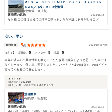
ＭＩＤ．α ＧＲＯＵＰ ＭＩＤ Ｃａｒｓ Ａｓａｈｉｋ
ａｗａ／（株）ＭＩＤ北海道
(北海道・旭川市)
販売店の返信
2024/11/14
なお様 この度は当社での増車ご購入をいただき誠にありがとうござい
ます。また、長年のご愛顧をいただき嬉しく思います。 ＡＭＧの直６
サウンドを存分にお楽しみください！
安い、早い
5
2024/10/15投稿
総合評価
点
5
5
5
5
接客：
雰囲気：
アフター：
品質：
車両の過去の不具合情報も教えていただき元々購入しようと思ってた車では
なくトータルで良い車に変更しました。 ハッキリとあれはダメこれはイイと
言ってくれるので安心します。
ｓｈｉｎｏ
購入年月：
2024/10
購入した車：
メルセデスＡＭＧ Eクラス
浩自動車
(福岡県・朝倉郡)
販売店の返信
2024/10/15
shino様 この度はご成約、誠にありがとうございました！今回はこのよ