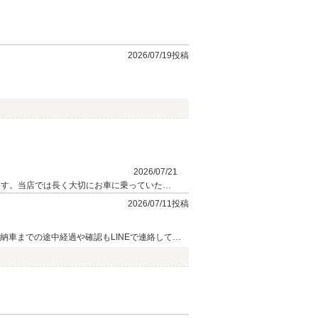
2026/07/19投稿
2026/07/21
ます。当店では長く大切にお車に乗っていただ
。 今後ともお気軽に弊社にお越しくださいま
2026/07/11投稿
納車までの途中経過や確認もLINEで連絡してく
Ｘ