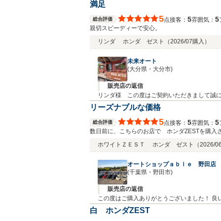
満足
5
5
5
総合評価
接客：
雰囲気：
点
親切スピーディーで安心。
リンダ
ホンダ ゼスト
（2026/07購入）
未来オート
(大分県・大分市)
販売店の返信
リンダ様 この度はご契約いただきまして誠に
ら感謝しております。何かお困りの際はぜひ
リーズナブルな価格
5
5
5
総合評価
接客：
雰囲気：
点
数日前に、こちらのお店で ホンダZESTを購
際は、また購入させて頂きます。
ホワイトＺＥＳＴ
ホンダ ゼスト
（2026/
オートショップａｂｌｅ 野田店
(千葉県・野田市)
販売店の返信
この度はご購入ありがとうございました！ 良い
白 ホンダZEST