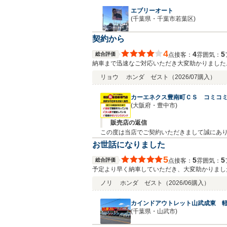
エブリーオート
(千葉県・千葉市若葉区)
契約から
4
4
5
総合評価
接客：
雰囲気：
点
納車まで迅速なご対応いただき大変助かりました
リョウ
ホンダ ゼスト
（2026/07購入）
カーエネクス豊南町ＣＳ コミコ
(大阪府・豊中市)
販売店の返信
この度は当店でご契約いただきまして誠にあり
きたいと思い、お客様のご予算、ご希望に合っ
お世話になりました
せ。宜しくお願い致します。
5
5
5
総合評価
接客：
雰囲気：
点
予定より早く納車していただき、大変助かりました
ださりありがたかったです。 暑さが厳しくなり
ノリ
ホンダ ゼスト
（2026/06購入）
カインドアウトレット山武成東 軽
(千葉県・山武市)