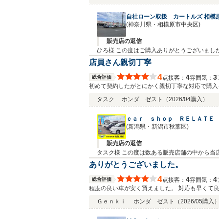
自社ローン取扱 カートルズ 相模
(神奈川県・相模原市中央区)
販売店の返信
ひろ様 この度はご購入ありがとうございまし
た、何かございましたらお気軽にご連絡下さい
店員さん親切丁寧
4
4
3
総合評価
接客：
雰囲気：
点
初めて契約したがとにかく親切丁寧な対応で購入
タスク
ホンダ ゼスト
（2026/04購入）
ｃａｒ ｓｈｏｐ ＲＥＬＡＴＥ
(新潟県・新潟市秋葉区)
販売店の返信
タスク様 この度は数ある販売店舗の中から当
後もオイル交換などのメンテナンスや車検、
ありがとうございました。
りください。今後とも末永いご愛顧をよろし
4
4
4
総合評価
接客：
雰囲気：
点
程度の良い車が安く買えました。 対応も早くて
Ｇｅｎｋｉ
ホンダ ゼスト
（2026/05購入