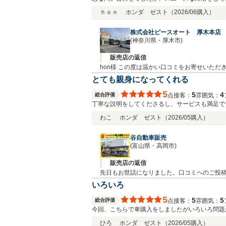
ｈｏｎ
ホンダ ゼスト
（2026/06購入）
株式会社ピースオート 厚木本店
(神奈川県・厚木市)
販売店の返信
hon様 この度は温かい口コミをお寄せいただき、誠にありがとうございます。 急なお問い合わせに
とても親身になってくれる
5
5
4
総合評価
接客：
雰囲気：
点
丁寧な説明をしてくださるし、サービスも満足で
わこ
ホンダ ゼスト
（2026/05購入）
谷自動車販売
(富山県・高岡市)
販売店の返信
先日もお世話になりました。口コミへのご投
します。
いろいろ
5
5
5
総合評価
接客：
雰囲気：
点
今回、こちらで車購入をしましたがいろいろ問題
にありがとうございました。
ひろ
ホンダ ゼスト
（2026/05購入）