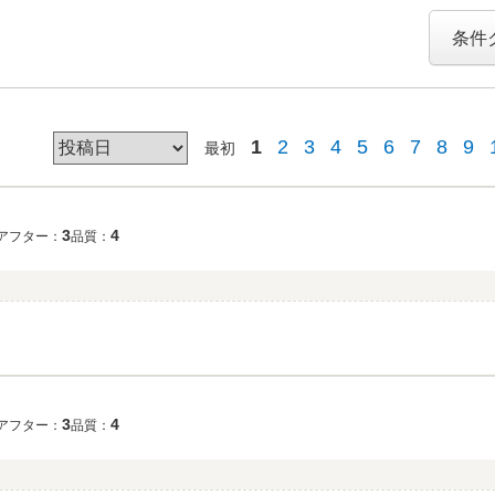
条件
1
2
3
4
5
6
7
8
9
最初
3
4
アフター：
品質：
3
4
アフター：
品質：