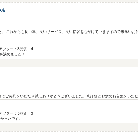
原店
た。 これからも良い車、良いサービス、良い接客を心がけていきますので末永いお
。 スタッフ一同、心からお待ち申し上げております。
3
4
アフター：
品質：
を決めました！
店でご契約をいただき誠にありがとうございました。高評価とお褒めお言葉をいた
整備、何かお気づきのことがございましたら何なりとお申し付けくださいませ。また
くお願いいたします。
3
5
アフター：
品質：
良かったです。
）