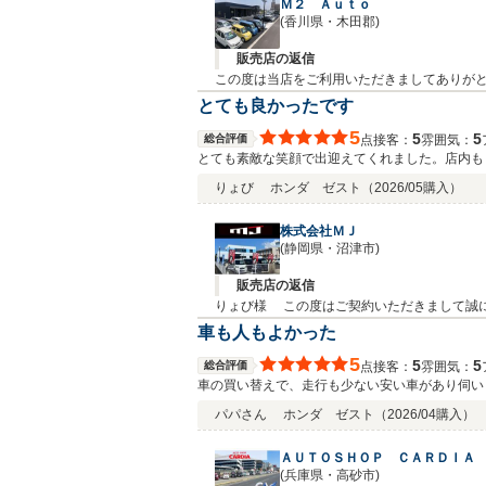
Ｍ２ Ａｕｔｏ
(香川県・木田郡)
販売店の返信
この度は当店をご利用いただきましてありがと
ればよろしくお願いします。
とても良かったです
5
5
5
総合評価
接客：
雰囲気：
点
とても素敵な笑顔で出迎えてくれました。店内も
際は注意した方がいいかもしれません。
りょび
ホンダ ゼスト
（2026/05購入）
株式会社ＭＪ
(静岡県・沼津市)
販売店の返信
りょび様 この度はご契約いただきまして誠に
がとうございます、参考にさせていただきます
車も人もよかった
5
5
5
総合評価
接客：
雰囲気：
点
車の買い替えで、走行も少ない安い車があり伺い
パパさん
ホンダ ゼスト
（2026/04購入）
ＡＵＴＯＳＨＯＰ ＣＡＲＤＩＡ
(兵庫県・高砂市)