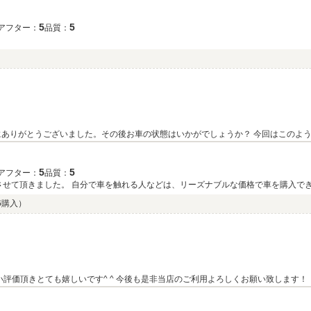
5
5
アフター：
品質：
ありがとうございました。その後お車の状態はいかがでしょうか？ 今回はこのよ
お気軽にお立ち寄りください。今後とも、どうぞ宜しくお願い致します。
5
5
アフター：
品質：
入させて頂きました。 自分で車を触れる人などは、リーズナブルな価格で車を購入で
06購入）
評価頂きとても嬉しいです^ ^ 今後も是非当店のご利用よろしくお願い致します！