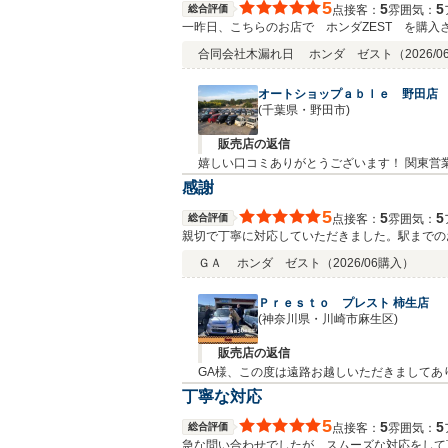
5
5
5
総合評価
接客：
雰囲気：
点
一昨日、こちらのお店で ホンダZEST を購
能ですので安価で自動車を購入できるお店を見つけれて良か
合同会社木漏れ日
ホンダ ゼスト
（2026/
ては良いお店だと思います。
オートショップａｂｌｅ 野田店
(千葉県・野田市)
販売店の返信
嬉しい口コミありがとうございます！ 関東営
感謝
5
5
5
総合評価
接客：
雰囲気：
点
親切で丁寧に対応していただきました。駅までの
ＧＡ
ホンダ ゼスト
（2026/06購入）
Ｐｒｅｓｔｏ プレスト 柿生店
(神奈川県・川崎市麻生区)
販売店の返信
GA様、この度は遠路お越しいただきましてあ
丁寧な対応
5
5
5
総合評価
接客：
雰囲気：
点