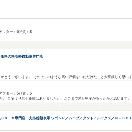
5
3
アフター：
品質：
。
ミ価格の格安軽自動車専門店
がとうございます。 その上このような高い評価をいただけたこと大変嬉しく思い
たご提案を 心がけておりますので また何かお困りの際はお気軽にご相談ください
5
5
アフター：
品質：
。 自宅より若干距離はありましたが、ここまで来た甲斐があったかと思います。 
ますがご自愛ください。
３９．８専門店 支払総額表示 ワゴンＲ／ムーブ／タント／ルークス／Ｎ－ＢＯ