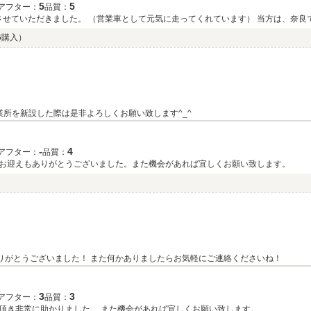
5
5
アフター：
品質：
入させていただきました。 （営業車として元気に走ってくれています） 当方は、奈
ったです。 年内には関東営業所を開設するので、その際は車両の購入をさせて頂きます。 車好きや
06購入）
業所を新設した際は是非よろしくお願い致します^_^
‐
4
アフター：
品質：
お迎えもありがとうございました。また機会があれば宜しくお願い致します。
りがとうございました！ また何かありましたらお気軽にご連絡くださいね！
3
3
アフター：
品質：
急な問い合わせでしたが、スムーズな対応をして頂き非常に助かりました。 また機会があれば宜しくお願い致します。