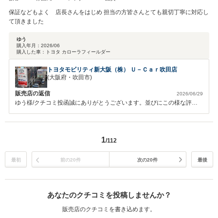
保証などもよく 店長さんをはじめ 担当の方皆さんとても親切丁寧に対応し
て頂きました
ゆう
購入年月：
2026/06
購入した車：
トヨタ カローラフィールダー
トヨタモビリティ新大阪（株） Ｕ－Ｃａｒ吹田店
(大阪府・吹田市)
販売店の返信
2026/06/29
ゆう様/クチコミ投函誠にありがとうございます。並びにこの様な評価
を頂きまして、店舗スタッフ一同大変嬉しく思っております。商談の際
は遠方より店舗までご足労いただき有難う御座いました。今後も末永い
お付き合いよろしくお願いいたします。
1
/112
最初
前の20件
次の20件
最後
あなたのクチコミを投稿しませんか？
販売店のクチコミを書き込めます。