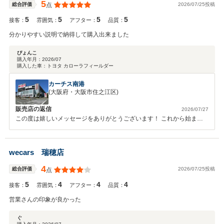
5
2026/07/25投稿
総合評価
点
5
5
5
5
接客：
雰囲気：
アフター：
品質：
分かりやすい説明で納得して購入出来ました
ぴょんこ
購入年月：
2026/07
購入した車：
トヨタ カローラフィールダー
カーチス南港
(大阪府・大阪市住之江区)
販売店の返信
2026/07/27
この度は嬉しいメッセージをありがとうございます！ これから始まる
カーライフが快適で楽しいものになるよう願っています。お車のことで
気になることやお困りのことがありましたら、いつでもお気軽にご連絡
ください。 今後とも末永いお付き合いをよろしくお願いいたします！
wecars 瑞穂店
4
2026/07/25投稿
総合評価
点
5
4
4
4
接客：
雰囲気：
アフター：
品質：
営業さんの印象が良かった
ぐ