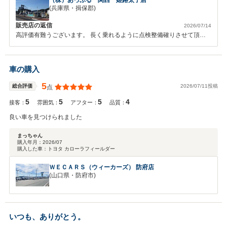
（株）あっぷる 関西 姫路太子店
(兵庫県・揖保郡)
販売店の返信
2026/07/14
高評価有難うございます。 長く乗れるように点検整備確りさせて頂き
ます。 宜しくお願い致します。
車の購入
5
2026/07/11投稿
総合評価
点
5
5
5
4
接客：
雰囲気：
アフター：
品質：
良い車を見つけられました
まっちゃん
購入年月：
2026/07
購入した車：
トヨタ カローラフィールダー
ＷＥＣＡＲＳ（ウィーカーズ） 防府店
(山口県・防府市)
いつも、ありがとう。