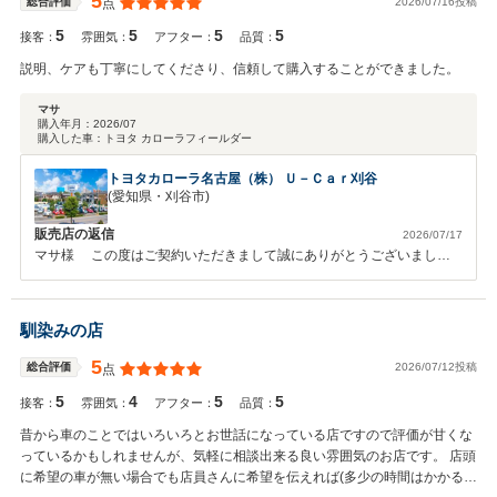
5
2026/07/16投稿
総合評価
点
5
5
5
5
接客：
雰囲気：
アフター：
品質：
説明、ケアも丁寧にしてくださり、信頼して購入することができました。
マサ
購入年月：
2026/07
購入した車：
トヨタ カローラフィールダー
トヨタカローラ名古屋（株） Ｕ－Ｃａｒ刈谷
(愛知県・刈谷市)
販売店の返信
2026/07/17
マサ様 この度はご契約いただきまして誠にありがとうございまし
た。 今回はこのような高い評価をいただきまして、社員一同心から感
謝しております。弊社ではピカピカのお車をお客様に見て頂きたく、毎
朝社員全員で洗車を行っております。 ご納車の際はピカピカにしてお
馴染みの店
渡し出来るように洗車させて頂きます。 何かお困りの際はぜひお気軽
にお立ち寄りください。 今後とも、どうぞ宜しくお願い致します。
5
2026/07/12投稿
総合評価
点
5
4
5
5
接客：
雰囲気：
アフター：
品質：
昔から車のことではいろいろとお世話になっている店ですので評価が甘くな
っているかもしれませんが、気軽に相談出来る良い雰囲気のお店です。 店頭
に希望の車が無い場合でも店員さんに希望を伝えれば(多少の時間はかかるか