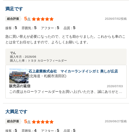
ますが、良い車両をご案内することができたかなと思っております(^^)
引き続きメンテナンス等もお任せくださいませ♪ またのご用命を心より
満足です
お待ちしております！ カージョブズ スタッフ一同
5
2026/07/02投稿
総合評価
点
5
5
5
5
接客：
雰囲気：
アフター：
品質：
急に買い替えが必要になったので、とても助かりました。これからも車のこ
とは全てお任せしますので、よろしくお願いします。
でん
購入年月：
2026/06
購入した車：
トヨタ カローラフィールダー
石上産業株式会社 マイカーランドイシガミ 美しが丘店
(北海道・札幌市清田区)
販売店の返信
2026/07/03
この度はカローラフィールダーをお買い上げいただき、誠にありがとう
ございました。前車では色々ありご苦労なされたかと思いますが、今回
の車の方が信頼性もあり下取りになる時のリセールも良いですから、良
かったと思います！今後とも車のことは何でもお任せ下さい。よろしく
大満足です
お願いいたします。
5
2026/06/27投稿
総合評価
点
5
4
5
5
接客：
雰囲気：
アフター：
品質：