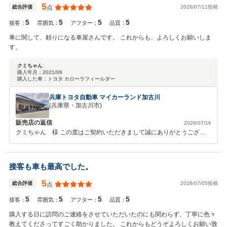
5
2026/07/11投稿
総合評価
点
5
5
5
5
接客：
雰囲気：
アフター：
品質：
車に関して、頼りになる車屋さんです。 これからも、よろしくお願いしま
す。
クミちゃん
購入年月：
2021/06
購入した車：
トヨタ カローラフィールダー
兵庫トヨタ自動車 マイカーランド加古川
(兵庫県・加古川市)
販売店の返信
2026/07/16
クミちゃん 様 この度はご契約いただきまして誠にありがとうござい
ました。 その後お車の状態はいかがでしょうか？ 今回はこのような高
い評価をいただきまして、社員一同心から感謝しております。 何かお
困りの際はぜひお気軽にお立ち寄りください。 今後とも、どうぞ宜し
接客も車も最高でした。
くお願い致します。
5
2026/07/05投稿
総合評価
点
5
5
5
5
接客：
雰囲気：
アフター：
品質：
購入する日に訪問のご連絡をさせていただいたのにも関わらず、丁寧に色々
教えてくださってすごく助かりました。 これからもどうぞよろしくお願い致