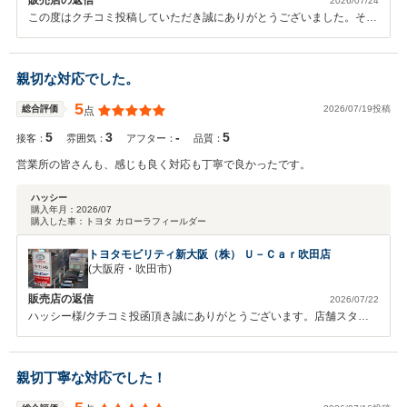
2026/07/24
この度はクチコミ投稿していただき誠にありがとうございました。その
後（盗難防止ネジを取り外した後）お車の状態はいかがでしょうか？
何かお困りの際はぜひお気軽にお立ち寄りください。 今後とも、どう
ぞ宜しくお願い致します。
親切な対応でした。
5
2026/07/19投稿
総合評価
点
5
3
-
5
接客：
雰囲気：
アフター：
品質：
営業所の皆さんも、感じも良く対応も丁寧で良かったです。
ハッシー
購入年月：
2026/07
購入した車：
トヨタ カローラフィールダー
トヨタモビリティ新大阪（株） Ｕ－Ｃａｒ吹田店
(大阪府・吹田市)
販売店の返信
2026/07/22
ハッシー様/クチコミ投函頂き誠にありがとうございます。店舗スタッ
フ一同大変嬉しく思っております。 今後も末永いお付き合いよろしく
お願いいたします。
親切丁寧な対応でした！