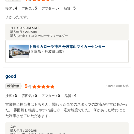
願い致します。 ご購入いただきましたフィールダーがYOU様のカーラ
4
5
-
5
イフをより良くしてくれることをお祈りいたします。
接客：
雰囲気：
アフター：
品質：
よかったです。
ＨＩＹＯＫＯＭＡＭＥ
購入年月：
2026/08
購入した車：
トヨタ カローラフィールダー
トヨタカローラ神戸 丹波篠山マイカーセンター
(兵庫県・丹波篠山市)
good
5
2026/08/01投稿
総合評価
点
5
5
5
4
接客：
雰囲気：
アフター：
品質：
営業担当担当者はもちろん、関わった全てのスタッフの対応が非常に良かっ
た。 雰囲気も相談しやすい話し方、応対態度でした。 何かあった時にはま
た利用させていただきます。
なか
購入年月：
2026/08