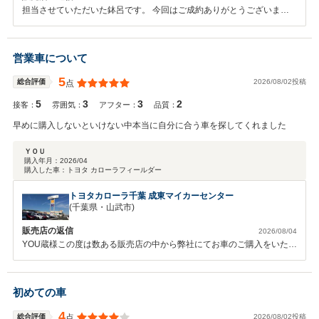
担当させていただいた鉢呂です。 今回はご成約ありがとうございま
す。 安心感を持って購入していただいたことが一番私にとってうれし
い言葉です！ これから納車まで少し期間はございますが、 ご満足いた
だけるよう最善を尽くしていきたいと思いますので、 今後ともよろし
営業車について
くお願いいたします。
5
2026/08/02投稿
総合評価
点
5
3
3
2
接客：
雰囲気：
アフター：
品質：
早めに購入しないといけない中本当に自分に合う車を探してくれました
ＹＯＵ
購入年月：
2026/04
購入した車：
トヨタ カローラフィールダー
トヨタカローラ千葉 成東マイカーセンター
(千葉県・山武市)
販売店の返信
2026/08/04
YOU蔵様この度は数ある販売店の中から弊社にてお車のご購入をいただ
き誠にありがとうございます。今回ご希望に合ったお車をご案内で来て
大変うれしく思います。お客様のご要望が多岐にわたる中ベストな一台
を見つけるのは難しい部分もありますが今後も一人一人のご希望に合っ
初めての車
たお車をご提案できるようお店作りをしていきます。今後もなにかお困
りの際は全力でフォローさせていただきますので今後もご愛顧宜しくお
4
2026/08/02投稿
総合評価
点