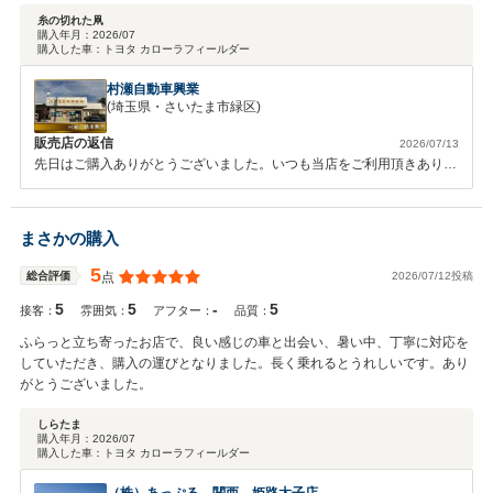
も知れませんが)探してくれるでしょう。
糸の切れた凧
購入年月：
2026/07
購入した車：
トヨタ カローラフィールダー
村瀬自動車興業
(埼玉県・さいたま市緑区)
販売店の返信
2026/07/13
先日はご購入ありがとうございました。いつも当店をご利用頂きありが
とうございます。これからもよろしくお願いします。
まさかの購入
5
2026/07/12投稿
総合評価
点
5
5
-
5
接客：
雰囲気：
アフター：
品質：
ふらっと立ち寄ったお店で、良い感じの車と出会い、暑い中、丁寧に対応を
していただき、購入の運びとなりました。長く乗れるとうれしいです。あり
がとうございました。
しらたま
購入年月：
2026/07
購入した車：
トヨタ カローラフィールダー