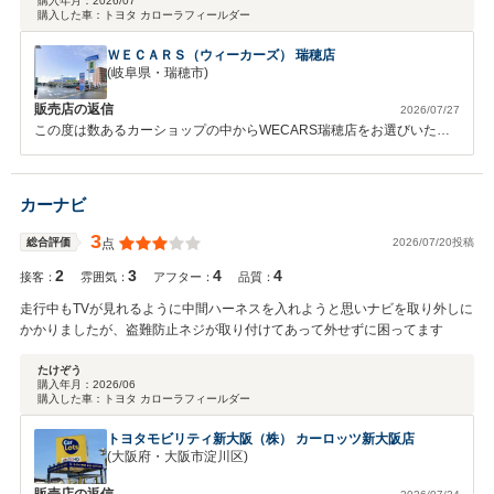
購入年月：
2026/07
購入した車：
トヨタ カローラフィールダー
ＷＥＣＡＲＳ（ウィーカーズ） 瑞穂店
(岐阜県・瑞穂市)
販売店の返信
2026/07/27
この度は数あるカーショップの中からWECARS瑞穂店をお選びいただ
きまして、誠にありがとうございました。また、クチコミのご投稿も頂
きまして瑞穂店スタッフ一同感謝しております。またお困り等ございま
したらお気軽にご連絡ください。今後とも、どうぞよろしくお願いいた
カーナビ
します。
3
2026/07/20投稿
総合評価
点
2
3
4
4
接客：
雰囲気：
アフター：
品質：
走行中もTVが見れるように中間ハーネスを入れようと思いナビを取り外しに
かかりましたが、盗難防止ネジが取り付けてあって外せずに困ってます
たけぞう
購入年月：
2026/06
購入した車：
トヨタ カローラフィールダー
トヨタモビリティ新大阪（株） カーロッツ新大阪店
(大阪府・大阪市淀川区)
販売店の返信