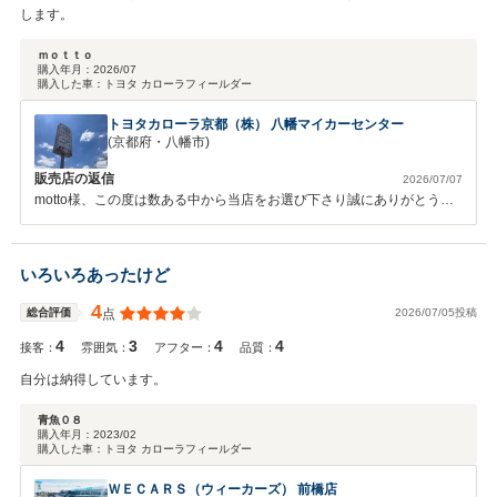
します。
ｍｏｔｔｏ
購入年月：
2026/07
購入した車：
トヨタ カローラフィールダー
トヨタカローラ京都（株） 八幡マイカーセンター
(京都府・八幡市)
販売店の返信
2026/07/07
motto様、この度は数ある中から当店をお選び下さり誠にありがとうご
ざいました。初めてのお車という事もあり、今後分からない事も多く出
てくるかと思いますが、しっかりとサポートして参りますので引き続き
よろしくお願いします。八幡マイカーセンター／川村 駿介
いろいろあったけど
4
2026/07/05投稿
総合評価
点
4
3
4
4
接客：
雰囲気：
アフター：
品質：
自分は納得しています。
青魚０８
購入年月：
2023/02
購入した車：
トヨタ カローラフィールダー
ＷＥＣＡＲＳ（ウィーカーズ） 前橋店