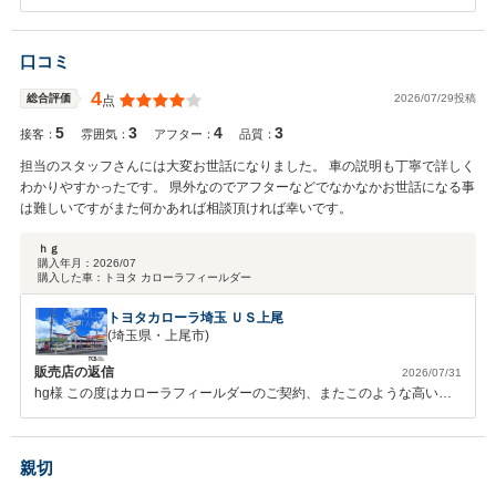
だきますのでよろしくお願いいたします。
口コミ
4
2026/07/29投稿
総合評価
点
5
3
4
3
接客：
雰囲気：
アフター：
品質：
担当のスタッフさんには大変お世話になりました。 車の説明も丁寧で詳しく
わかりやすかったです。 県外なのでアフターなどでなかなかお世話になる事
は難しいですがまた何かあれば相談頂ければ幸いです。
ｈｇ
購入年月：
2026/07
購入した車：
トヨタ カローラフィールダー
トヨタカローラ埼玉 ＵＳ上尾
(埼玉県・上尾市)
販売店の返信
2026/07/31
hg様 この度はカローラフィールダーのご契約、またこのような高い評
価をいただき誠にありがとうございます。 遠方にはなりますが、何か
お困りのことがありましたらお気軽にご連絡ください。 今後とも末永
いお付き合いの程よろしくお願いいたします。
親切