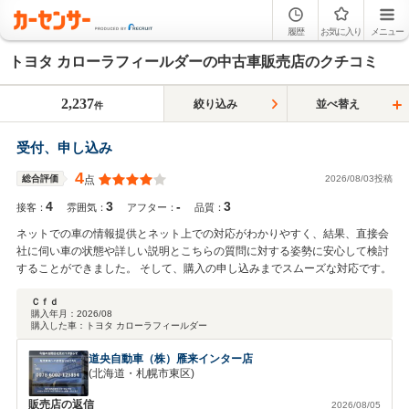
履歴
お気に入り
メニュー
トヨタ カローラフィールダーの中古車販売店のクチコミ
2,237
絞り込み
並べ替え
件
受付、申し込み
4
2026/08/03投稿
総合評価
点
4
3
-
3
接客：
雰囲気：
アフター：
品質：
ネットでの車の情報提供とネット上での対応がわかりやすく、結果、直接会
社に伺い車の状態や詳しい説明とこちらの質問に対する姿勢に安心して検討
することができました。 そして、購入の申し込みまでスムーズな対応です。
Ｃｆｄ
購入年月：
2026/08
購入した車：
トヨタ カローラフィールダー
道央自動車（株）雁来インター店
(北海道・札幌市東区)
販売店の返信
2026/08/05