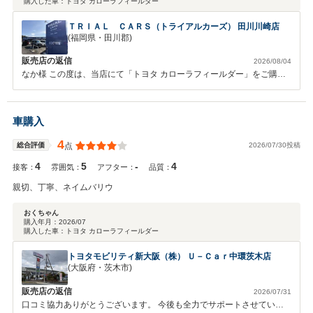
購入した車：
トヨタ カローラフィールダー
ＴＲＩＡＬ ＣＡＲＳ（トライアルカーズ） 田川川崎店
(福岡県・田川郡)
販売店の返信
2026/08/04
なか様 この度は、当店にて「トヨタ カローラフィールダー」をご購入
いただき、誠にありがとうございます。 また、総合評価5点という大変
高い評価と温かいクチコミをご投稿いただき、スタッフ一同大変嬉しく
思っております。 営業担当をはじめ、当店スタッフの対応やお店の雰
車購入
囲気についてお褒めの言葉をいただき、感謝申し上げます。「相談しや
すい話し方、応対態度」と感じていただけたことは、私たちがお客様に
4
2026/07/30投稿
総合評価
点
安心してお車選びを楽しんでいただくために日々心がけていることです
4
5
-
4
ので、大変励みになります。 「何かあった時にはまた利用させていた
接客：
雰囲気：
アフター：
品質：
だきます」というお言葉も、本当にありがとうございます。 お車はご
親切、丁寧、ネイムバリウ
購入いただいてからが本当のお付き合いの始まりだと考えております。
今後の車検やメンテナンス、お車のことで何か気になることなどがござ
おくちゃん
いましたら、いつでもお気軽にご相談くださいませ。 なか様のこれか
購入年月：
2026/07
購入した車：
トヨタ カローラフィールダー
らのカーライフが素晴らしいものとなりますよう、スタッフ一同全力で
サポートさせていただきます。 今後ともＴＲＩＡＬ ＣＡＲＳをよろし
トヨタモビリティ新大阪（株） Ｕ－Ｃａｒ中環茨木店
くお願いいたします。 ＴＲＩＡＬ ＣＡＲＳ スタッフ一同
(大阪府・茨木市)
販売店の返信
2026/07/31
口コミ協力ありがとうございます。 今後も全力でサポートさせていた