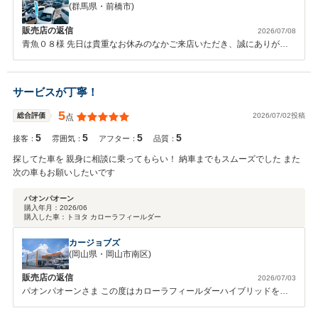
(群馬県・前橋市)
販売店の返信
2026/07/08
青魚０８様 先日は貴重なお休みのなかご来店いただき、誠にありがと
うございました。 弊社では長く大切にお車に乗っていただきたいと思
い、アフターサービスに関しても誠意をもってご対応させていただいて
おります。お客様にあったお車のご提案と、その後のお車のメンテナン
サービスが丁寧！
スを引き続きさせていただきます。今後ともお気軽に弊社にお越しくだ
さいませ。宜しくお願い致します。
5
2026/07/02投稿
総合評価
点
5
5
5
5
接客：
雰囲気：
アフター：
品質：
探してた車を 親身に相談に乗ってもらい！ 納車までもスムーズでした また
次の車もお願いしたいです
パオンパオーン
購入年月：
2026/06
購入した車：
トヨタ カローラフィールダー
カージョブズ
(岡山県・岡山市南区)
販売店の返信
2026/07/03
パオンパオーンさま この度はカローラフィールダーハイブリッドをご
注文いただきまして、誠にありがとうございました！ 手前味噌になり