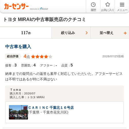
履歴
お気に入り
メニュー
トヨタ MIRAIの中古車販売店のクチコミ
117
絞り込み
並べ替え
件
中古車を購入
4
2026/07/25投稿
総合評価
点
3
4
-
5
接客：
雰囲気：
アフター：
品質：
納車までの疑問点への返答も素早く対応していただいた。アフターサービス
は不明ではあるが特に不満はない
Ｔｏｍａ
購入年月：
2026/07
購入した車：
トヨタ MIRAI
ＣＡＲＩＮＣ 千葉北１６号店
(千葉県・千葉市花見川区)