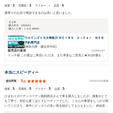
3
3
-
4
接客：
雰囲気：
アフター：
品質：
最寄りのお店で商談できるのは良いと思いました。
ミッチ
購入年月：
2026/01
購入した車：
トヨタ MIRAI
ウエインズトヨタ神奈川 ＷＥＩＮＳ Ｕ－Ｃａｒ ＷＥＢ
予約専門店
(神奈川県・横浜市中区)
販売店の返信
2026/01/07
ミッチ様 この度はご来店いただき、また率直なご意見と★3の評価を頂
戴しありがとうございます。 最寄りのお店で商談できる点について良
い印象をお持ちいただけたとのこと、大変嬉しく思います。 一方で、
今回のご期待に十分お応えできなかった部分があったことにつきまして
本当にスピーディー
は、真摯に受け止めております。 今後はよりご満足いただけるよう、
サービスの改善に努めてまいります。 ぜひ次回お越しいただける際に
5
2025/12/12投稿
総合評価
点
は、より良いご提案ができるよう準備してお待ちしております。 今後
5
5
5
5
ともどうぞよろしくお願いいたします。
接客：
雰囲気：
アフター：
品質：
ひまわりガーデンコーナン鳥飼西店さんで車を購入しましたが、接客がとて
も丁寧で、対応も驚くほどスピーディーでした。 こちらの希望をしっかり聞
いてくださり、条件にピッタリの良い車を紹介してもらえました。 終始安心
してお任せでき、購入後の説明もわかりやすかったです。 また車を探す時も