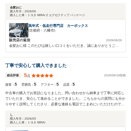
金髪おに
購入年月：
2026/06
購入した車：
トヨタ MIRAI Z エグゼクティブ パッケージ
高年式・低走行専門店 カーボックス
(京都府・八幡市)
販売店の返信
2026/06/26
金髪おに様 このたびは嬉しい口コミをいただき、誠にありがとうござ
います☆ 担当スタッフの対応に安心してご購入いただけたとのこと、
大変嬉しく拝見いたしました！ これからのカーライフも快適にお過ご
しいただけるよう、今後もしっかりサポートさせていただきます！ 何
丁寧で安心して購入できました
か気になることがございましたら、いつでもお気軽にご相談ください。
今後ともどうぞよろしくお願いいたします。
5
2026/06/19投稿
総合評価
点
5
5
5
5
接客：
雰囲気：
アフター：
品質：
中古車の購入でお世話になりました。問い合わせから納車まで丁寧に対応し
ていただき、安心して進めることができました。 こちらからの質問にも分か
りやすく説明してくださり、必要な連絡も電話でこまめにいただけたので、
不安なく手続きを進められました。 車の状態や手続きについても誠実に対応
していただき、全体を通して満足しています。ありがとうございました。
し
購入年月：
2026/05
購入した車：
トヨタ MIRAI