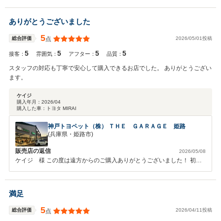
全員努めてまいります。 次回ご購入の際にも、よろしくお願いいたし
ます。
ありがとうございました
5
2026/05/01投稿
総合評価
点
5
5
5
5
接客：
雰囲気：
アフター：
品質：
スタッフの対応も丁寧で安心して購入できるお店でした。 ありがとうござい
ます。
ケイジ
購入年月：
2026/04
購入した車：
トヨタ MIRAI
神戸トヨペット（株） ＴＨＥ ＧＡＲＡＧＥ 姫路
(兵庫県・姫路市)
販売店の返信
2026/05/08
ケイジ 様 この度は遠方からのご購入ありがとうございました！ 初め
ての水素車でご不安もあると思いますが、精一杯サポートさせていただ
きますのでお気軽にご相談ください。 今後も末永いお付き合いよろし
くお願い致します！
満足
5
2026/04/11投稿
総合評価
点