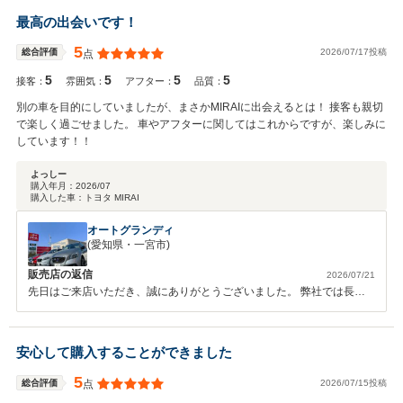
最高の出会いです！
5
2026/07/17投稿
総合評価
点
5
5
5
5
接客：
雰囲気：
アフター：
品質：
別の車を目的にしていましたが、まさかMIRAIに出会えるとは！ 接客も親切
で楽しく過ごせました。 車やアフターに関してはこれからですが、楽しみに
しています！！
よっしー
購入年月：
2026/07
購入した車：
トヨタ MIRAI
オートグランディ
(愛知県・一宮市)
販売店の返信
2026/07/21
先日はご来店いただき、誠にありがとうございました。 弊社では長く
大切にお車に乗っていただきたいと思い、アフターサービスに関しても
誠意をもってご対応させていただいております。お客様にあったお車の
ご提案と、その後のお車のメンテナンスを引き続きさせていただきま
安心して購入することができました
す。今後ともお気軽に弊社にお越しくださいませ。宜しくお願い致しま
す
5
2026/07/15投稿
総合評価
点