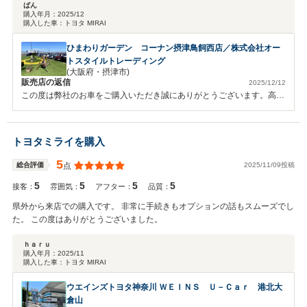
ぜひお願いしたいと思えるお店でした。
ばん
購入年月：
2025/12
購入した車：
トヨタ MIRAI
ひまわりガーデン コーナン摂津鳥飼西店／株式会社オー
トスタイルトレーディング
(大阪府・摂津市)
販売店の返信
2025/12/12
この度は弊社のお車をご購入いただき誠にありがとうございます。高評
価をいただき大変光栄です。 お車も気に入って頂けて嬉しく思います
ご家族皆様にとって素敵なカーライフになるよう尽力させて頂きますの
で末永くよろしくお願いいたします
トヨタミライを購入
5
2025/11/09投稿
総合評価
点
5
5
5
5
接客：
雰囲気：
アフター：
品質：
県外から来店での購入です。 非常に手続きもオプションの話もスムーズでし
た。 この度はありがとうございました。
ｈａｒｕ
購入年月：
2025/11
購入した車：
トヨタ MIRAI
ウエインズトヨタ神奈川 ＷＥＩＮＳ Ｕ－Ｃａｒ 港北大
倉山