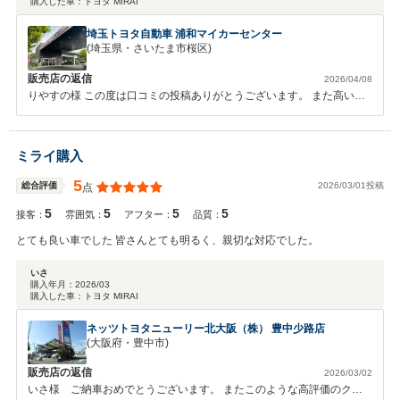
購入した車：
トヨタ MIRAI
埼玉トヨタ自動車 浦和マイカーセンター
(埼玉県・さいたま市桜区)
販売店の返信
2026/04/08
りやすの様 この度は口コミの投稿ありがとうございます。 また高い評
価をいただきありがとうございます。 ご自宅から当店まで少し距離が
ございますので お会いできることが少ないのが残念ではありますが、
ぜひお近くにお越しいただいた際は、気軽にお立ち寄りください。 改
ミライ購入
めてにはなりますが、この度はご納車おめでとうございます！！
5
2026/03/01投稿
総合評価
点
5
5
5
5
接客：
雰囲気：
アフター：
品質：
とても良い車でした 皆さんとても明るく、親切な対応でした。
いさ
購入年月：
2026/03
購入した車：
トヨタ MIRAI
ネッツトヨタニューリー北大阪（株） 豊中少路店
(大阪府・豊中市)
販売店の返信
2026/03/02
いさ様 ご納車おめでとうございます。 またこのような高評価のクチ