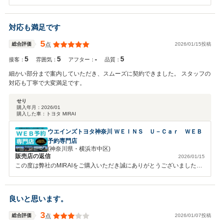
コミをいただき重ねてありがとうございます。 これからも末永くお付
き合いをよろしくお願いいたします。 次回 点検ご来店 豊中少路店
スタッフ一同お待ちしております。
対応も満足です
5
2026/01/15投稿
総合評価
点
5
5
-
5
接客：
雰囲気：
アフター：
品質：
細かい部分まで案内していただき、スムーズに契約できました。 スタッフの
対応も丁寧で大変満足です。
せり
購入年月：
2026/01
購入した車：
トヨタ MIRAI
ウエインズトヨタ神奈川 ＷＥＩＮＳ Ｕ－Ｃａｒ ＷＥＢ
予約専門店
(神奈川県・横浜市中区)
販売店の返信
2026/01/15
この度は弊社のMIRAIをご購入いただき誠にありがとうございました。
更に、弊社スタッフ対応をお褒め頂き恐縮でございます。 MIRAIはトヨ
タ車の中でも水素自動車という特殊な立ち位置のお車ですが、プラット
フォームはレクサスLSと共通のプラットフォームを使用しているなど
良いと思います。
拘りが強い1台でもあります。 是非大切にお乗り頂ければと思います。
3
2026/01/07投稿
総合評価
点