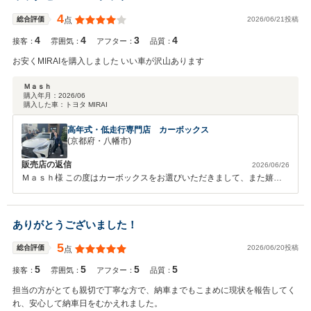
売・接客を心掛け精進してまいります。 素敵なカーライフをお過ごし
ください♪ また機会がございましたらよろしくお願いいたします。
4
2026/06/21投稿
総合評価
点
4
4
3
4
接客：
雰囲気：
アフター：
品質：
お安くMIRAIを購入しました いい車が沢山あります
Ｍａｓｈ
購入年月：
2026/06
購入した車：
トヨタ MIRAI
高年式・低走行専門店 カーボックス
(京都府・八幡市)
販売店の返信
2026/06/26
Ｍａｓｈ様 この度はカーボックスをお選びいただきまして、また嬉し
い口コミをありがとうございます！ MIRAIをご購入いただき、ご満足い
ただけたようで何よりです。 今後も魅力的なお車を取り揃え、お客様
に「ここで買って良かった」と思っていただけるよう努めて参ります。
ありがとうございました！
お車のメンテナンスやご相談などございましたら、いつでもお気軽にご
連絡ください。 これからもMIRAIとのカーライフをぜひお楽しみくださ
5
2026/06/20投稿
総合評価
点
い！ 今後とも長いお付き合いのほどよろしくお願いいたします。
5
5
5
5
接客：
雰囲気：
アフター：
品質：
担当の方がとても親切で丁寧な方で、納車までもこまめに現状を報告してく
れ、安心して納車日をむかえれました。