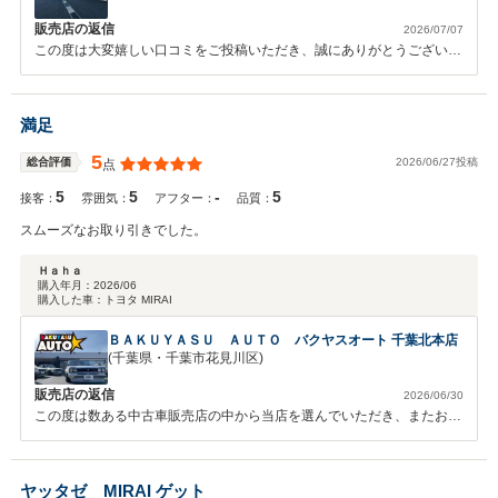
棒が出来たなぁ…と喜んでいます。 本当にありがとうございました！
販売店の返信
2026/07/07
この度は大変嬉しい口コミをご投稿いただき、誠にありがとうございま
す。 ご遠方にもかかわらず弊社をお選びいただき、また、ご満足いた
だけたとのお言葉を大変嬉しく拝見いたしました。 お客様からいただ
いた温かいお言葉を励みに、これからも安心してお車をご購入いただけ
満足
るよう、より一層丁寧な対応とサービスに努めてまいります。 この度
は誠にありがとうございました。今後ともどうぞよろしくお願いいたし
5
2026/06/27投稿
総合評価
点
ます。
5
5
-
5
接客：
雰囲気：
アフター：
品質：
スムーズなお取り引きでした。
Ｈａｈａ
購入年月：
2026/06
購入した車：
トヨタ MIRAI
ＢＡＫＵＹＡＳＵ ＡＵＴＯ バクヤスオート 千葉北本店
(千葉県・千葉市花見川区)
販売店の返信
2026/06/30
この度は数ある中古車販売店の中から当店を選んでいただき、またお忙
しい中高評価をしていただき誠にありがとうございます。 スムーズな
お取引が行えたことに満足していただき、スタッフ一同大変励みになり
嬉しく感じております！ 今後もお客様に満足していただけるよう、販
ヤッタゼ MIRAI ゲット