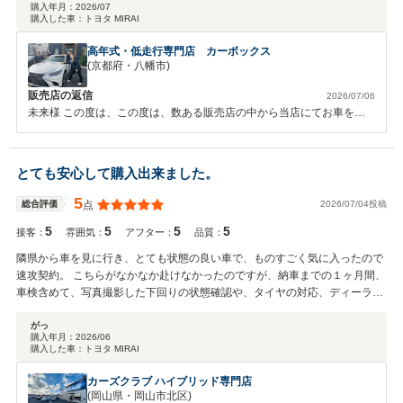
購入年月：
2026/07
購入した車：
トヨタ MIRAI
高年式・低走行専門店 カーボックス
(京都府・八幡市)
販売店の返信
2026/07/06
未来様 この度は、この度は、数ある販売店の中から当店にてお車をご
購入いただき、誠にありがとうございます！ お車についてご満足いた
だけたようで、大変うれしく思います！ 今後ともカーライフをサポー
トさせていただきます！ 末永いお付き合いのほど、よろしくお願いい
とても安心して購入出来ました。
たします。
5
2026/07/04投稿
総合評価
点
5
5
5
5
接客：
雰囲気：
アフター：
品質：
隣県から車を見に行き、とても状態の良い車で、ものすごく気に入ったので
速攻契約。 こちらがなかなか赴けなかったのですが、納車までの１ヶ月間、
車検含めて、写真撮影した下回りの状態確認や、タイヤの対応、ディーラー
での水素タンクの確認、別で手配をお願いしたトランスアクスルオイル・FC
クリーニングチェンジャエレメントの交換、ボディコーティングなど各種対
がっ
購入年月：
2026/06
応もご丁寧に頂けました。保証が効かないという不安感を一掃して下さりま
購入した車：
トヨタ MIRAI
した。 本当に感謝してます。 納車してから１ヶ月、すでに1500キロぐらい
走ってます。車も絶好調で、仕事から帰ってから毎晩のようにドライブして
カーズクラブ ハイブリッド専門店
ます。それこそ水素を入れに行く下道運転するのも楽しくて。 とても良い相
(岡山県・岡山市北区)