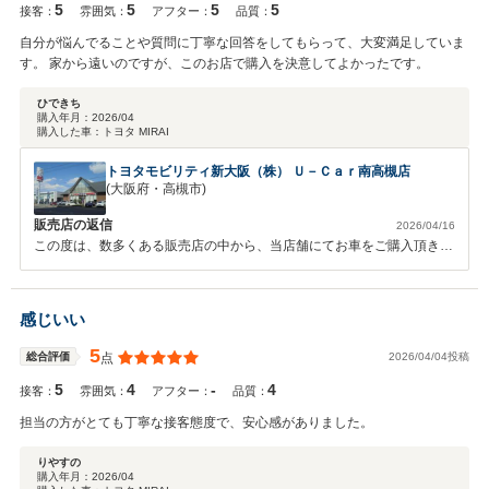
5
5
5
5
接客：
雰囲気：
アフター：
品質：
自分が悩んでることや質問に丁寧な回答をしてもらって、大変満足していま
す。 家から遠いのですが、このお店で購入を決意してよかったです。
ひできち
購入年月：
2026/04
購入した車：
トヨタ MIRAI
トヨタモビリティ新大阪（株） Ｕ－Ｃａｒ南高槻店
(大阪府・高槻市)
販売店の返信
2026/04/16
この度は、数多くある販売店の中から、当店舗にてお車をご購入頂きま
して、誠に有難うございました。また、このような高評価をいただきま
して、スタッフ一同うれしく思います。これからもお客様立場を考え、
ご満足いただけるよう努力してまいります。お車をお使いいただいて、
感じいい
お気づきの点等ございましたら、お気軽にお申し付け下さい。よろしく
お願いいたします。Ｕ－Ｃａｒ南高槻店スタッフ一同
5
2026/04/04投稿
総合評価
点
5
4
-
4
接客：
雰囲気：
アフター：
品質：
担当の方がとても丁寧な接客態度で、安心感がありました。
りやすの
購入年月：
2026/04