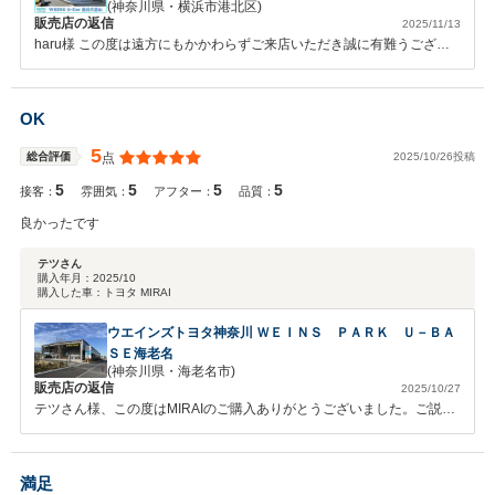
(神奈川県・横浜市港北区)
販売店の返信
2025/11/13
haru様 この度は遠方にもかかわらずご来店いただき誠に有難うござい
ます。 書類などご不明な点などございましたらお気軽にご連絡くださ
い。 引き続きよろしくお願いいたします。
OK
5
2025/10/26投稿
総合評価
点
5
5
5
5
接客：
雰囲気：
アフター：
品質：
良かったです
テツさん
購入年月：
2025/10
購入した車：
トヨタ MIRAI
ウエインズトヨタ神奈川 ＷＥＩＮＳ ＰＡＲＫ Ｕ－ＢＡ
ＳＥ海老名
(神奈川県・海老名市)
販売店の返信
2025/10/27
テツさん様、この度はMIRAIのご購入ありがとうございました。ご説明
不足が多々あったかと思いますが、ご使用中にご不明点がありましたら
お気軽にお問い合わせください。また、当店は様々なコンテンツのある
店舗ですので、お車以外のご用件でもお越しいただければと思います。
満足
今後ともどうぞよろしくお願いいたします。