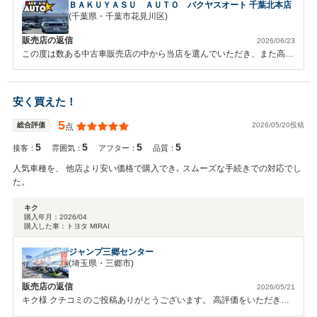
ＢＡＫＵＹＡＳＵ ＡＵＴＯ バクヤスオート 千葉北本店
(千葉県・千葉市花見川区)
販売店の返信
2026/06/23
この度は数ある中古車販売店の中から当店を選んでいただき、また高評
価していただき誠にありがとうございます。 不安なく手続きを進めら
れたこと、全体を通してご満足していただけたこと、大変嬉しく感じス
タッフ一同とても励みになります！ これからもお客様にご満足してい
安く買えた！
ただけるよう、努めて参ります。 また機会がございましたらよろしく
お願いいたします。 素敵なカーライフをお過ごしください♪
5
2026/05/20投稿
総合評価
点
5
5
5
5
接客：
雰囲気：
アフター：
品質：
人気車種を、 他店より安い価格で購入でき､ スムーズな手続きでの対応でし
た。
キク
購入年月：
2026/04
購入した車：
トヨタ MIRAI
ジャンプ三郷センター
(埼玉県・三郷市)
販売店の返信
2026/05/21
キク様 クチコミのご投稿ありがとうございます。 高評価をいただき重
ねてお礼申し上げます。 今後も皆様のご期待に添えますようスタッフ