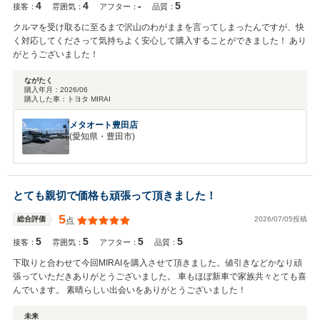
4
4
-
5
接客：
雰囲気：
アフター：
品質：
クルマを受け取るに至るまで沢山のわがままを言ってしまったんですが、快
く対応してくださって気持ちよく安心して購入することができました！ あり
がとうございました！
ながたく
購入年月：
2026/06
購入した車：
トヨタ MIRAI
メタオート豊田店
(愛知県・豊田市)
とても親切で価格も頑張って頂きました！
5
2026/07/05投稿
総合評価
点
5
5
5
5
接客：
雰囲気：
アフター：
品質：
下取りと合わせて今回MIRAIを購入させて頂きました。値引きなどかなり頑
張っていただきありがとうございました。 車もほぼ新車で家族共々とても喜
んでいます。 素晴らしい出会いをありがとうございました！
未来