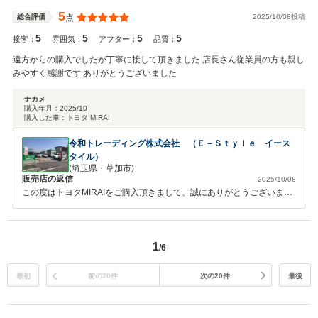
5
2025/10/08投稿
総合評価
点
5
5
5
5
接客：
雰囲気：
アフター：
品質：
遠方からの購入でしたが丁寧に接して頂きました 店長さん従業員の方も親し
みやすく感謝です ありがとうございました
ナカメ
購入年月：
2025/10
購入した車：
トヨタ MIRAI
令和トレーディング株式会社 （Ｅ－Ｓｔｙｌｅ イース
タイル）
(埼玉県・草加市)
販売店の返信
2025/10/08
この度はトヨタMIRAIをご購入頂きまして、誠にありがとうございまし
た。また、大変お忙しい中クチコミのご投稿も重ねてありがとうござい
ます。お車も気に入って頂けているようで、こちらとしても感謝してお
ります！遠方にはなりますが、また何かございましたらお気軽にご連絡
1
ください。この度は誠にありがとうございました。
/6
最初
前の20件
次の20件
最後