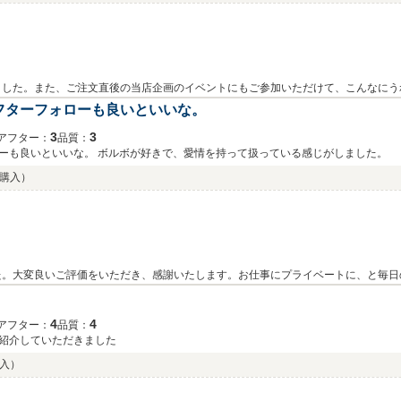
した。また、ご注文直後の当店企画のイベントにもご参加いただけて、こんなにう
ご参加ください。また、今回はとても良いご評価をいただきました。これからのお付
フターフォローも良いといいな。
がありましたら、ご遠慮なくお申し付けください。今後ともよろしくお願いいたしま
3
3
アフター：
品質：
ーも良いといいな。 ボルボが好きで、愛情を持って扱っている感じがしました。
10購入）
た。大変良いご評価をいただき、感謝いたします。お仕事にプライベートに、と毎日
際には是非お立ち寄りください。また、ご納車の時にもお話ししましたが、ご不明な
しみいただければ幸いです。どうぞよろしくお願いいたします。
4
4
アフター：
品質：
紹介していただきました
購入）