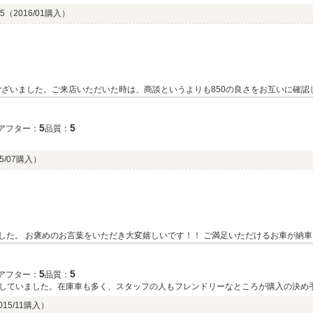
で少し時間がかかりましたが、年式から、整備内容を見て納得しました。今後もよ
5
（2016/01購入）
ざいました。ご来店いただいた時は、商談というよりも850の良さをお互いに確認
と思います。末永くお楽しみいただけますようにサポートしてまいりますので、今後
5
5
アフター：
品質：
5/07購入）
した。 お褒めのお言葉をいただき大変嬉しいです！！ ご満足いただけるお車が納車
5
5
アフター：
品質：
していました。在庫車も多く、スタッフの人もフレンドリーなところが購入の決め
015/11購入）