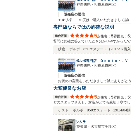
(神奈川県・相模原市南区)
販売店の返信
モ★リ様 この度はご購入いただきまして誠に
くして下さい！！末永く、よろしくお願い致
専門店ならではの的確な説明
5
5
5
総合評価
接客：
雰囲気：
点
質問に的確に答えていただき分かりやすかったで
た何かあればお願い致します。
砂糖
ボルボ 850エステート
（2015/07購
ボルボ専門店 Ｄｏｃｔｏｒ．Ｖ
(神奈川県・相模原市南区)
販売店の返信
お褒めの言葉をいただきまして誠にありがとう
いましたら、ぜひお店にもお立ち寄り下さい。
大変優良なお店
5
5
5
総合評価
接客：
雰囲気：
点
どのスタッフさんも、対応がとても親切丁寧でし
ゲスト
ボルボ 850エステート
（2014/04
シムラ
(愛知県・名古屋市千種区)