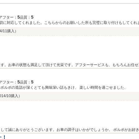
5
5
アフター：
品質：
切に対応してくれました。こちらからのお願いした所も完璧に取り付けもしてくれ
4/11購入）
ます。お車の状態も満足して頂けて光栄です。アフターサービスも、もちろんお任せ
とも末永いお付き合いよろしくお願い致します。またお会いできる日を楽しみにして
5
5
アフター：
品質：
もボルボの造詣が深くとても興味深い話もきけ、 楽しい時間を過ごせました、
014/10購入）
して誠にありがとうございます。お車の調子はいかがでしょうか。 ボルボがお好
で、是非また遊びにいらしてください！ この度は誠にありがとうございました。
た！