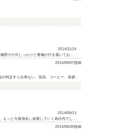
2014/11/14
整備歴その分しっかりと整備が行き届いており
2014/09/07投稿
品の特定すら出来ない、笑顔、コーヒー、挨拶は
に交通費等のの保証をしていただけないのは残念
2014/09/13
、もっと今後強化し改善していく為社内でしっ
今後ともよろしくお願いいたします。 この度
2014/08/30投稿