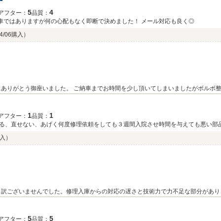
5
4
アフター：
品質：
輸入車ではありますが何の心配もなく即断で決めました！ メール対応も良く◎
4/06購入）
ありがとう御座いました。 ご納車までお時間を少し頂いてしまいましたがボルボ
しっかりとさせて頂きます。今後とも当店をよろしくお願い致します
1
1
アフター：
品質：
る、直せない、あげく何度修理依頼をしても３週間入院させ時間を与えても悪い部
いのでしょうか？遠方より購入しましたが、そちらのせいで回数がかさんでいるの
購入）
ての修理、早く何とかしていただきたいです。
し訳ございませんでした。修理入庫からの対応の遅さと技術力で力不足な部分があり
その後も当店へご来店頂き、私もしっかりとご対応できるようにして参りますので
がとうございました。
5
5
アフター：
品質：