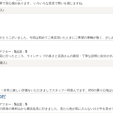
寧で安心感があります。 いろいろな意見で勢いを感じますね。
購入）
りがとうございました。今回は初めてご来店頂いたときにご希望の車輌が無く、少し
き誠にありがとうございました☆真っ赤な８５０、本当にとてもかっこ良いです！ド
今後ともよろしくお願いいたします（*^_^*）
5
5
アフター：
品質：
店に行ったところ、ラインナッ プの多さと店員さんの親切・丁寧な説明に自分がボ
満足です！！これからもよろしくお願いします！
04購入）
！非常に嬉しい評価をいただきましてスタッフ一同喜んでます。850の乗り心地は
す。(^0^)/
のだ
5
5
アフター：
品質：
の田舎の東村山から横浜迄見に行きました。見たら色が気に入らないけど中を見せ