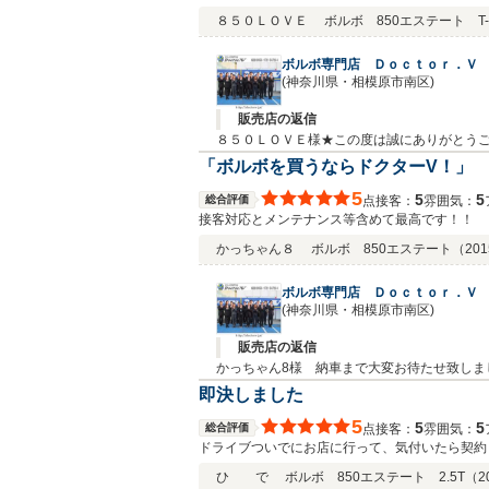
てもらい、安心して当日に購入しました。納車ま
８５０ＬＯＶＥ
ボルボ 850エステート T-
ボルボ専門店 Ｄｏｃｔｏｒ．Ｖ
(神奈川県・相模原市南区)
販売店の返信
８５０ＬＯＶＥ様★この度は誠にありがとうご
類も装着されて、お好みの850に仕上がった
「ボルボを買うならドクターV！」
はありがとうございました。
5
5
5
総合評価
接客：
雰囲気：
点
接客対応とメンテナンス等含めて最高です！！
かっちゃん８
ボルボ 850エステート
（201
ボルボ専門店 Ｄｏｃｔｏｒ．Ｖ
(神奈川県・相模原市南区)
販売店の返信
かっちゃん8様 納車まで大変お待たせ致しま
永いお付き合いをお願いいたします。
即決しました
5
5
5
総合評価
接客：
雰囲気：
点
ドライブついでにお店に行って、気付いたら契約
ひ で
ボルボ 850エステート 2.5T
（2