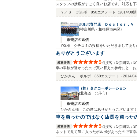
スタッフの接客がすごく良いお店です。対応も丁
Ｙ／Ｓ
ボルボ 850エステート
（2014/08
ボルボ専門店 Ｄｏｃｔｏｒ．Ｖ
(神奈川県・相模原市南区)
販売店の返信
Y/S様 クチコミの投稿をいただきましてあ
た。ご遠方にも関わらず何度も足をお運び頂
ありがとうございます
思います☆いつでもお気軽にお立ち寄り下さい！
5
5
5
総合評価
接客：
雰囲気：
点
車の車検が近かったので買い替えの参考にと、お
めました。納車日のわがままにも答えて頂き、 
ひかきん
ボルボ 850エステート
（2014/
（株）タクコーポレーション
(北海道・北斗市)
販売店の返信
ひかきん様 この度はありがとうございます！
聞いてくださいね！これからもよろしくお願いしま
車を買ったのではなく店長を買った
5
5
3
総合評価
接客：
雰囲気：
点
ネットで見て気に入ったボルボがあったので東京