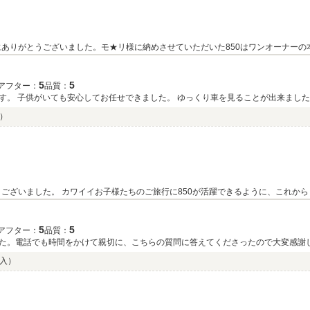
ありがとうございました。モ★リ様に納めさせていただいた850はワンオーナーの本
します。またのご来店をお待ちしております。
5
5
アフター：
品質：
す。 子供がいても安心してお任せできました。 ゆっくり車を見ることが出来ました
入）
ございました。 カワイイお子様たちのご旅行に850が活躍できるように、これから
 またのご来店、お待ちしております。
5
5
アフター：
品質：
た。電話でも時間をかけて親切に、こちらの質問に答えてくださったので大変感謝
購入）