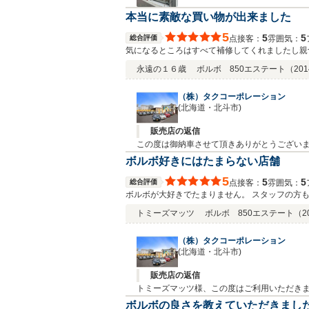
本当に素敵な買い物が出来ました
5
5
5
総合評価
接客：
雰囲気：
点
気になるところはすべて補修してくれましたし親
永遠の１６歳
ボルボ 850エステート
（201
（株）タクコーポレーション
(北海道・北斗市)
販売店の返信
この度は御納車させて頂きありがとうござい
お付き合いのスタートになりますので、今後
ボルボ好きにはたまらない店舗
5
5
5
総合評価
接客：
雰囲気：
点
ボルボが大好きでたまりません。 スタッフの方
トミーズマッツ
ボルボ 850エステート
（2
（株）タクコーポレーション
(北海道・北斗市)
販売店の返信
トミーズマッツ様、この度はご利用いただきま
す！今後も取扱車に磨きをかけてまいりますの
ボルボの良さを教えていただきまし