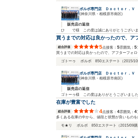
ボルボ専門店 Ｄｏｃｔｏｒ．Ｖ
(神奈川県・相模原市南区)
販売店の返信
ひ で様 この度は誠にありがとうございま
しいイベントを企画してまいりますので是非
買うまでの対応は良かったので、ア
ますように努めてまいります。お気づきの点
5
5
5
総合評価
接客：
雰囲気：
点
買うまでの対応は良かったので、アフターフォロ
ゴトーゥ
ボルボ 850エステート
（2015/
ボルボ専門店 Ｄｏｃｔｏｒ．Ｖ
(神奈川県・相模原市南区)
販売店の返信
ゴトーゥ様 この度はありがとうございまし
活躍をお祈りいたします。お近くにお越しの
在庫が豊富でした
ても調子の良い850ですので、これからお楽
4
4
4
総合評価
接客：
雰囲気：
点
多くある在庫の中から、値段と状態が良いものを
モ★リ
ボルボ 850エステート
（2015/09
ボルボ専門店 Ｄｏｃｔｏｒ．Ｖ