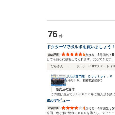
76
件
ドクターVでボルボを買いましょう
5
5
5
総合評価
接客：
雰囲気：
点
とても熱心に接客してくれます。安心できます！
むらさん．．．
ボルボ 850エステート
（2
ボルボ専門店 Ｄｏｃｔｏｒ．Ｖ
(神奈川県・相模原市南区)
販売店の返信
この度は当店でボルボ８５０をご購入頂き誠
ります！誠にありがとうございます☆今後と
850デビュー
4
4
5
総合評価
接客：
雰囲気：
点
今回、色と形に惚れて８５０を購入し、デビュー