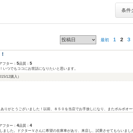
条件
1
2
3
最初
！！
5
5
アフター：
品質：
！いつでもココにお世話になりたいと思います。
015/12購入）
にありがとうございました！以前、８５０を当店でお手放しになり、またボルボオー
も末永くお付き合いできればと思っております！どうぞよろしくお願いいたします！
4
4
アフター：
品質：
しました。ドクターＶさんに希望の在庫車があり、来店し、試乗させてもらいまし