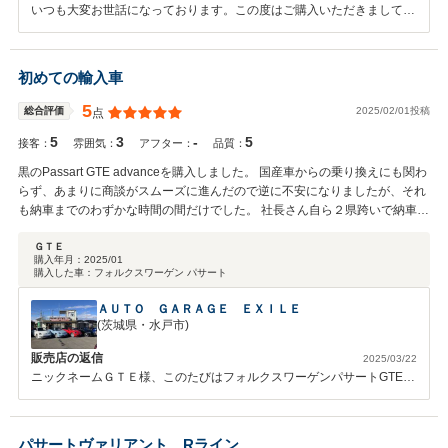
いつも大変お世話になっております。この度はご購入いただきまして誠
にありがとうございます。今後とも末永いお付き合いのほどよろしくお
願いいたします。
初めての輸入車
5
2025/02/01投稿
総合評価
点
5
3
-
5
接客：
雰囲気：
アフター：
品質：
黒のPassart GTE advanceを購入しました。 国産車からの乗り換えにも関わ
らず、あまりに商談がスムーズに進んだので逆に不安になりましたが、それ
も納車までのわずかな時間の間だけでした。 社長さん自ら２県跨いで納車に
来てくださり、待ち合わせ場所に現れた時、 その駐車場に停めてあるどの車
よりも輝いていました。 実際近所の方々にも必ず「新車買ったんだね」と言
ＧＴＥ
購入年月：
2025/01
われます。 そのくらい綺麗に整備してくださったこともそうですし、 ディ
購入した車：
フォルクスワーゲン パサート
ーラーでは決してやってくれないような付け替え作業も実施してくださった
ことに感謝しています。 それらの技術力も素晴らしいと思いますし、 顧客
ＡＵＴＯ ＧＡＲＡＧＥ ＥＸＩＬＥ
がどう感じるかを想像した上で自発的に且つきめ細かに作業されていたこと
(茨城県・水戸市)
は、 私自身エンジニアの端くれとしてとても勉強になりました。 このお店
販売店の返信
2025/03/22
で初めての輸入車を購入できて本当に良かったと思っています。 ありがとう
ニックネームＧＴＥ様、このたびはフォルクスワーゲンパサートGTEの
ございました。 そして今後ともよろしくお願いします。
ご購入、誠にありがとうございました。 お車も非常に調子が良いよう
で何よりでございます！ 確かに、ご商談がトントン拍子で進んだの
は、私も昨日のように覚えております。 ＧＴＥ様は令和６年式のホン
パサートヴァリアント Rライン