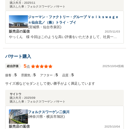
購入年月：
2025/11
購入した車：
フォルクスワーゲン パサート
ジャーマン・ファクトリー・グループ Ｖｏｌｋｓｗａｇｅ
ｎ仙台北／（株）トライ・ブイ
(宮城県・仙台市泉区)
販売店の返信
2025/11/03
やっくん 様 今回はこのような高い評価をいただきまして、社員一同
心から感謝しております。 最新のお車になりますので、操作方法など
でわからないことがあればお気軽にご連絡くださいませ。 今後とも、
どうぞ宜しくお願い致します。
パサート購入
5
2025/10/04投稿
総合評価
点
5
5
5
5
接客：
雰囲気：
アフター：
品質：
サイズ感などセダンとして使い勝手がよく満足しています
サイトウ
購入年月：
2025/09
購入した車：
フォルクスワーゲン パサート
フォルクスワーゲン二俣川
(神奈川県・横浜市旭区)
販売店の返信
2025/10/04