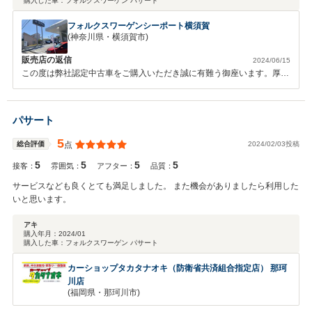
購入した車：
フォルクスワーゲン パサート
フォルクスワーゲンシーポート横須賀
(神奈川県・横須賀市)
販売店の返信
2024/06/15
この度は弊社認定中古車をご購入いただき誠に有難う御座います。厚く
御礼を申し上げます。 また日頃のご厚誼を心から感謝申し上げます。
これからポニョ様のカーライフを精一杯サポート出来ればと思っており
ますので、至らない点あるかと思いますがよろしくお願いいたします。
パサート
お乗り頂いてお気づきの点等ございましたらお気軽にお声掛け下さいま
せ。 今後共宜しくお願い申し上げます。
5
2024/02/03投稿
総合評価
点
5
5
5
5
接客：
雰囲気：
アフター：
品質：
サービスなども良くとても満足しました。 また機会がありましたら利用した
いと思います。
アキ
購入年月：
2024/01
購入した車：
フォルクスワーゲン パサート
カーショップタカタナオキ（防衛省共済組合指定店） 那珂
川店
(福岡県・那珂川市)