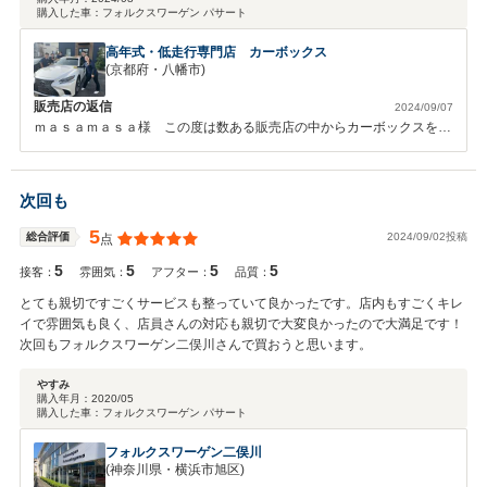
思います。
購入した車：
フォルクスワーゲン パサート
高年式・低走行専門店 カーボックス
(京都府・八幡市)
販売店の返信
2024/09/07
ｍａｓａｍａｓａ様 この度は数ある販売店の中からカーボックスを選
んでいただき、誠にありがとうございました。ご納車当日に立ち会うこ
とができず申し訳ありませんでした。ｍａｓａｍａｓａ様にそのような
お褒めのお言葉をいただき大変嬉しく思います。弊社はお客様にお車に
次回も
ご満足していただくのはもちろん、接客でもご満足していただけるよう
取り組んでおります。今後もお客様にご満足いただけるように、より一
5
2024/09/02投稿
総合評価
点
層精進して参ります。お車のことで何かございましたら、いつでもお気
5
5
5
5
軽にご連絡くださいませ。今後ともよろしくお願いいたします。
接客：
雰囲気：
アフター：
品質：
とても親切ですごくサービスも整っていて良かったです。店内もすごくキレ
イで雰囲気も良く、店員さんの対応も親切で大変良かったので大満足です！
次回もフォルクスワーゲン二俣川さんで買おうと思います。
やすみ
購入年月：
2020/05
購入した車：
フォルクスワーゲン パサート
フォルクスワーゲン二俣川
(神奈川県・横浜市旭区)