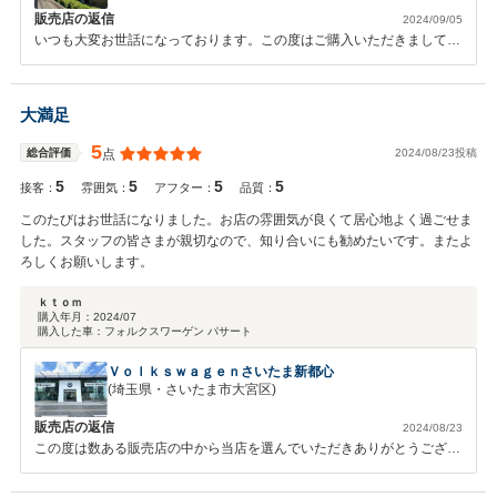
販売店の返信
2024/09/05
いつも大変お世話になっております。この度はご購入いただきまして誠
にありがとうございました。これからも店舗美化を保つことと、親切・
丁寧な応対を心掛けて参ります。
大満足
5
2024/08/23投稿
総合評価
点
5
5
5
5
接客：
雰囲気：
アフター：
品質：
このたびはお世話になりました。お店の雰囲気が良くて居心地よく過ごせま
した。スタッフの皆さまが親切なので、知り合いにも勧めたいです。またよ
ろしくお願いします。
ｋｔｏｍ
購入年月：
2024/07
購入した車：
フォルクスワーゲン パサート
Ｖｏｌｋｓｗａｇｅｎさいたま新都心
(埼玉県・さいたま市大宮区)
販売店の返信
2024/08/23
この度は数ある販売店の中から当店を選んでいただきありがとうござい
ました！ アフターメンテナンスなども当店にお任せいただければ幸い
です！ こちらこそ、今後ともよろしくお願いします！！