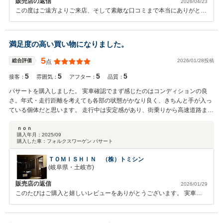
販売店の返信
2026/04/23
この度はご遠方よりご来店、そして素敵な口コミまで本当にありがとう
ございます！ 数あるお車の中からお選びいただいた1台、そしてご購入
の決め手となるご対応ができたこと、大変嬉しく思っております。 お
車の状態についても正直にご案内させていただいた点を評価していただ
満足度の高い買い物になりました。
けたことは、私たちにとって何よりの励みです。 「また会いに行きた
い」と思っていただけること、本当に光栄です。 ぜひ今後もお車のこ
5
2026/01/28投稿
総合評価
点
とはもちろん、気軽にお立ち寄りいただけたら嬉しいです！ これから
5
5
5
5
のカーライフがより楽しいものになりますよう、しっかりサポートさせ
接客：
雰囲気：
アフター：
品質：
ていただきます。 今後ともよろしくお願いいたします！
パサートを購入しました。 実車確認でまず感じたのはコンディションの良
さ。年式・走行距離を考えても各部の状態がかなり良く、きちんと手が入っ
ている個体だと思います。 走行中は安定感があり、街乗りから高速道路まで
とても運転しやすいです。 静粛性や乗り心地も良く、長距離でも疲れにくい
のはさすがパサートだと思います。 お店の対応も丁寧で、車の状態や整備内
ｎｏｎ
購入年月：
2025/09
容を分かりやすく説明してもらえたのが安心材料でした。 納車までスムーズ
購入した車：
フォルクスワーゲン パサート
で、気持ちよく購入できました。
ＴＯＭＩＳＨＩＮ （株）トミシン
(岐阜県・土岐市)
販売店の返信
2026/01/29
このたびはご購入と嬉しいレビューをありがとうございます。 実車コ
ンディションや走行時の安定感、乗り心地までご満足いただけて何より
です。 今後のメンテナンスやご相談もお気軽にお任せください。 あり
がとうございました。