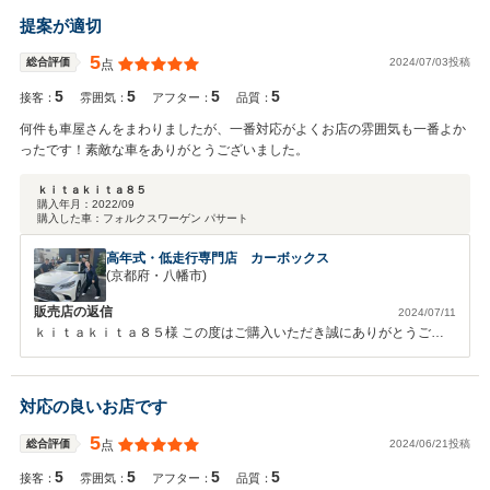
提案が適切
5
2024/07/03投稿
総合評価
点
5
5
5
5
接客：
雰囲気：
アフター：
品質：
何件も車屋さんをまわりましたが、一番対応がよくお店の雰囲気も一番よか
ったです！素敵な車をありがとうございました。
ｋｉｔａｋｉｔａ８５
購入年月：
2022/09
購入した車：
フォルクスワーゲン パサート
高年式・低走行専門店 カーボックス
(京都府・八幡市)
販売店の返信
2024/07/11
ｋｉｔａｋｉｔａ８５様 この度はご購入いただき誠にありがとうござ
いました。弊社を選んでいただき、またそのようなお褒めのお言葉をい
ただき大変嬉しく思います。お車のことで何かございましたら、お気軽
にご連絡くださいませ。今後ともよろしくお願いいたします。
対応の良いお店です
5
2024/06/21投稿
総合評価
点
5
5
5
5
接客：
雰囲気：
アフター：
品質：