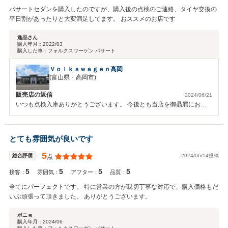
パサートセダンを購入したのですが、購入後の点検のご連絡、タイヤ交換の
平日割があったりと大変満足してます。 おススメのお店です
逸品さん
購入年月：
2022/03
購入した車：
フォルクスワーゲン パサート
Ｖｏｌｋｓｗａｇｅｎ高岡
(富山県・高岡市)
販売店の返信
2024/06/21
いつも点検入庫ありがとうございます。 今後とも当店を御贔屓にお願
いいたします。
とても雰囲気が良いです
5
2024/06/14投稿
総合評価
点
5
5
5
5
接客：
雰囲気：
アフター：
品質：
全てにパーフェクトです。 特に営業の方が親切丁寧な対応で、購入価格もだ
いぶ頑張って頂きました。 ありがとうございます。
ポニョ
購入年月：
2024/06