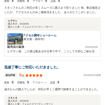
5
5
5
5
き続き新しいお車の整備、アフターサービスをお任せください！ 今後
接客：
雰囲気：
アフター：
品質：
とも末永く宜しくお願い致します。 販売担当：カーライフアドバイザ
スタッフさんのご対応が良くスムーズに購入まで至りました 他、数店舗見ま
ー宮崎
したが、アクセルさんのみご連絡頂きました。 ありがとうございました。
ヒデサン
購入年月：
2026/06
購入した車：
フォルクスワーゲン パサート
アクセル調布ショールーム
(東京都・調布市)
販売店の返信
2026/06/08
ヒデサン様、この度は数ある中古車で中で、こうして大切なご縁を頂き
ました店舗を代表し感謝申し上げます。 カスタムされるイメージまで
拝見し、私どもしましてもカスタム後のお車も楽しみです。 お車は大
切に整備を進めて参りますので、暫し楽しみにしてお待ちくださいま
迅速丁寧にご対応いただきました。
せ。
5
2026/06/01投稿
総合評価
点
5
5
-
5
接客：
雰囲気：
アフター：
品質：
遠方からの購入でしたが、対応が早く二週間で納車することができました。
２８１８
購入年月：
2026/05
購入した車：
フォルクスワーゲン パサート