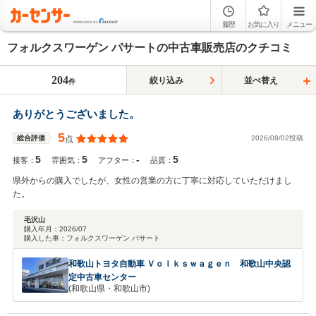
履歴
お気に入り
メニュー
フォルクスワーゲン パサートの中古車販売店のクチコミ
204
絞り込み
並べ替え
件
ありがとうございました。
5
2026/08/02投稿
総合評価
点
5
5
-
5
接客：
雰囲気：
アフター：
品質：
県外からの購入でしたが、女性の営業の方に丁寧に対応していただけまし
た。
毛沢山
購入年月：
2026/07
購入した車：
フォルクスワーゲン パサート
和歌山トヨタ自動車 Ｖｏｌｋｓｗａｇｅｎ 和歌山中央認
定中古車センター
(和歌山県・和歌山市)