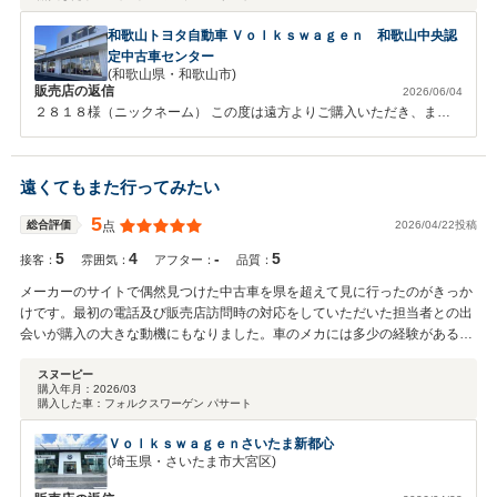
和歌山トヨタ自動車 Ｖｏｌｋｓｗａｇｅｎ 和歌山中央認
定中古車センター
(和歌山県・和歌山市)
販売店の返信
2026/06/04
２８１８様（ニックネーム） この度は遠方よりご購入いただき、また
高評価の口コミをお寄せいただき誠にありがとうございます。 迅速な
対応や納車までのスピードにご満足いただけたとのこと、大変嬉しく思
います。 ご納車させていただいたパサートが、これからのカーライフ
遠くてもまた行ってみたい
で長くご活躍できれば幸いです。 和歌山へお越しの際は、ぜひお気軽
にお立ち寄りください。 この度は誠にありがとうございました。今後
5
2026/04/22投稿
総合評価
点
ともよろしくお願いいたします。
5
4
-
5
接客：
雰囲気：
アフター：
品質：
メーカーのサイトで偶然見つけた中古車を県を超えて見に行ったのがきっか
けです。最初の電話及び販売店訪問時の対応をしていただいた担当者との出
会いが購入の大きな動機にもなりました。車のメカには多少の経験がある私
の疑問質問に対して丁寧かつ腑に落ちる説明の数々にはとても感心しまし
た。車体の小さな傷について正直に見せていただいたこともこの担当者を信
スヌーピー
購入年月：
2026/03
頼したいと思わせる理由のひとつです。十分に納得できる下取り価格を含め
購入した車：
フォルクスワーゲン パサート
迷う事なく即日購入を決めました。欲しかった車 そして素晴らしい営業マ
ンとの出会い、ご縁に大変感謝しています。この販売店と人が私の生活圏に
Ｖｏｌｋｓｗａｇｅｎさいたま新都心
いて欲しいと考えるのは欲張りすぎでしょうか。また（会いに）行きたいと
(埼玉県・さいたま市大宮区)
思える販売店の人達です。