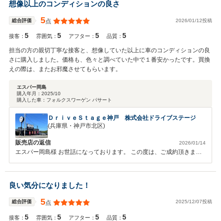
想像以上のコンディションの良さ
5
2026/01/12投稿
総合評価
点
5
5
5
5
接客：
雰囲気：
アフター：
品質：
担当の方の親切丁寧な接客と、想像していた以上に車のコンディションの良
さに購入しました。価格も、色々と調べていた中で１番安かったです。買換
えの際は、またお邪魔させてもらいます。
エスパー岡島
購入年月：
2025/10
購入した車：
フォルクスワーゲン パサート
ＤｒｉｖｅＳｔａｇｅ神戸 株式会社ドライブステージ
(兵庫県・神戸市北区)
販売店の返信
2026/01/14
エスパー岡島様 お世話になっております。 この度は、ご成約頂きまし
て有難うございました。 また、このような高い評価を頂き、誠に感謝
しております。 今後ともお困りの事がございましたら、いつでもお声
掛けくださいませ。 宜しくお願い致します。
良い気分になりました！
5
2025/12/07投稿
総合評価
点
5
5
5
5
接客：
雰囲気：
アフター：
品質：