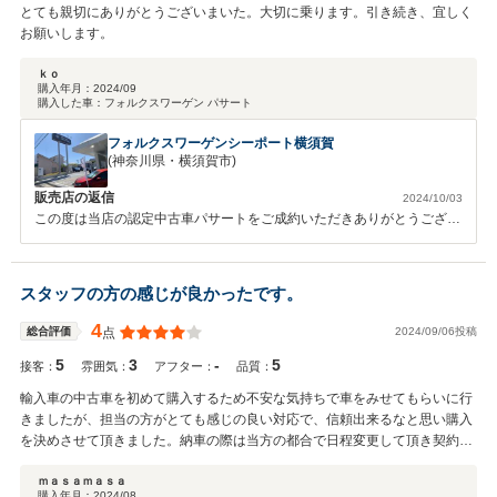
とても親切にありがとうございまいた。大切に乗ります。引き続き、宜しく
お願いします。
ｋｏ
購入年月：
2024/09
購入した車：
フォルクスワーゲン パサート
フォルクスワーゲンシーポート横須賀
(神奈川県・横須賀市)
販売店の返信
2024/10/03
この度は当店の認定中古車パサートをご成約いただきありがとうござい
ました。 以前のゴルフに比べてサイズも大きく趣味の釣りにご使用い
ただくのもより快適にご利用いただけるかと思います。 良いカーライ
フを送っていただけるようにフォローさせていただければと思います。
スタッフの方の感じが良かったです。
今後ともよろしくお願いいたします。
4
2024/09/06投稿
総合評価
点
5
3
-
5
接客：
雰囲気：
アフター：
品質：
輸入車の中古車を初めて購入するため不安な気持ちで車をみせてもらいに行
きましたが、担当の方がとても感じの良い対応で、信頼出来るなと思い購入
を決めさせて頂きました。納車の際は当方の都合で日程変更して頂き契約時
の担当者とは違う方に対応頂きましたが、その方もとても感じよく、スタッ
フ教育が行き届いているのだなと感じました。とても信頼できる販売店だと
ｍａｓａｍａｓａ
購入年月：
2024/08