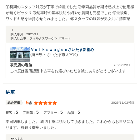
①初期のスタッフ対応が丁寧で綺麗でした ②車両品質が期待感以上で使用感
が無くビックリ ③納車時の基本説明や細やか質問も完璧でした ④最後迄、
ワクドキ感を維持させられまさした。 ⑤スタッフの服装が男女共に清潔感が
有り 見える信頼を感じとりました 花丸です！
Ｉ
購入年月：
2025/11
購入した車：
フォルクスワーゲン パサート
Ｖｏｌｋｓｗａｇｅｎさいたま新都心
(埼玉県・さいたま市大宮区)
販売店の返信
2025/12/11
この度は当店認定中古車をお選びいただき誠にありがとうございます。
今後の素敵なカーライフもしっかりとサポートいたします。 引き続き
よろしくお願いいたします。
納車
5
2025/11/02投稿
総合評価
点
5
5
5
5
接客：
雰囲気：
アフター：
品質：
本日納車しました。 親切丁寧に説明して頂きました。これからもお世話にな
ります。有難う御座いました。
やっくん