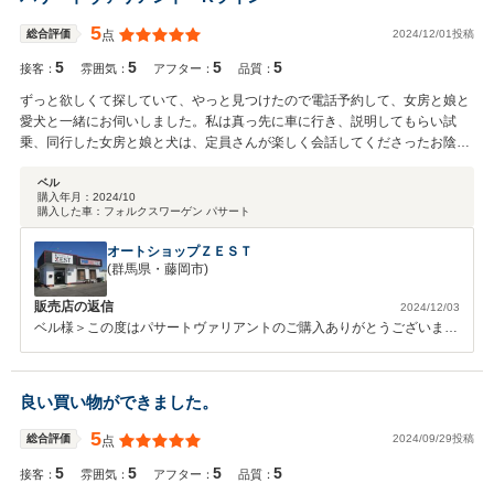
ダヴェゼルを新車でご購入し、そのヴェゼルがお気に召さないとのこと
での、お乗り換えでした。 いくら新型の国産車とはいえ、比べ物にな
5
2024/12/01投稿
総合評価
点
らない車両性能と、乗り味や、安定感と安心感、ボディー剛性、フォル
5
5
5
5
クスワーゲンをはじめとするヨーロッパ車にはかないません。 パサー
接客：
雰囲気：
アフター：
品質：
トを非常に気に入って頂いているようで何よりです。手前どもでは、お
ずっと欲しくて探していて、やっと見つけたので電話予約して、女房と娘と
客様から頂いたリクエストをそのまま、お答えするのではなく、一歩先
愛犬と一緒にお伺いしました。私は真っ先に車に行き、説明してもらい試
を見越した作業やハンドメイドをするように心がけております。こうす
乗、同行した女房と娘と犬は、定員さんが楽しく会話してくださったお陰で
れば、こうであれば、お車にとって、お客様にとって最良なのではない
待ち時間で文句を言われなくて、大変助かりました。今回は、新車で3年半
かと思いさせて頂いております。まして、表には見えない部分や、隠れ
乗っていた車があり、下取りもありました。ネット経由で現車の査定しても
ベル
た部分にもアンテナを高くし、転ばぬ先の杖、的な作業も心がけてま
購入年月：
2024/10
らいおおよそ価格を把握してました。買い取りは別に考えるなど検討はしま
購入した車：
フォルクスワーゲン パサート
す！フォルクスワーゲン車に対する思い、知識、対策、マネージメン
したが、私が納得行くような素晴らしい提案をしてくださり、即決しまし
ト、販売、作業テクノロジー、全てにおいて最上級なものを、ご提供で
た。店舗でナビ、ドラレコ、LEDなど追加で購入させていただいたものの取
オートショップＺＥＳＴ
きるようこれからも邁進させていきますので、どうかよろしくお願いし
り付け、私がネットなどで購入、送ったものの取り付けも含めて、納車まで
(群馬県・藤岡市)
ます！ ゴルフGTE、パサートGTEは非常に特別な車両で、フォルクス
に私の思い通りになっておりました。神対応感謝します。
ワーゲンディーラーでも販売台数が最も希少で少ない車両ですので経験
販売店の返信
2024/12/03
が少ないディーラー整備士の方が多いと思いますが、当社の社長と工場
ベル様＞この度はパサートヴァリアントのご購入ありがとうございま
長はGTEのことも非常に詳しく、フォルクスワーゲンハイブリットの内
す。ご来店され、目を輝かせて『俺のパサート！』と話をされたのを鮮
容に対しても豊富な知識、対策加減を持っており、故障とは無縁の整備
明に覚えております。お探ししていたお車のご紹介、販売に携われて本
を実施します。GTE様のパサートGTEも同様で、しばらくの間はメンテ
当によかったと思っております。スタッフのおかげでベル様のご希望の
良い買い物ができました。
ナンスフリーにて乗って頂けると思いますので安心して頂けたらと思い
内容に対応できました。あとは愛犬に気に入っていただけると最高です
ます！ GTE様のお車の車両ナンバーが末永く続くようにスタッフ一同
ね！今後ともよろしくお願いいたします。
5
2024/09/29投稿
総合評価
点
アフターバックフォローをさせて頂きますので、今後ともよろしくお願
いします！ありがとうございました！
5
5
5
5
接客：
雰囲気：
アフター：
品質：