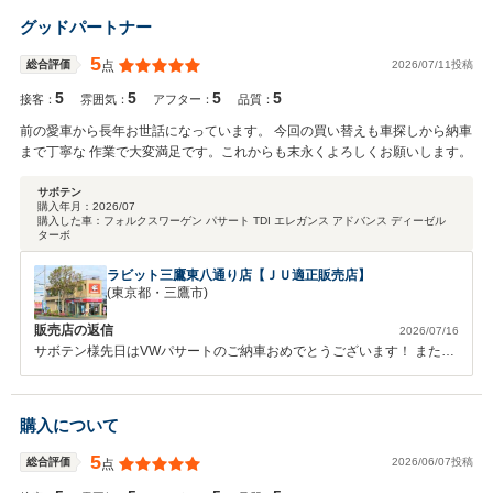
グッドパートナー
5
2026/07/11投稿
総合評価
点
5
5
5
5
接客：
雰囲気：
アフター：
品質：
前の愛車から長年お世話になっています。 今回の買い替えも車探しから納車
まで丁寧な 作業で大変満足です。これからも末永くよろしくお願いします。
サボテン
購入年月：
2026/07
購入した車：
フォルクスワーゲン パサート TDI エレガンス アドバンス ディーゼル
ターボ
ラビット三鷹東八通り店【ＪＵ適正販売店】
(東京都・三鷹市)
販売店の返信
2026/07/16
サボテン様先日はVWパサートのご納車おめでとうございます！ またこ
の様な高評価の口コミ頂きまして非常に嬉しく思います！！ サボテン
様は多岐にわたって弊社をご利用頂きましてありがとうございます。
今回もお車のお乗換えのご相談からご成約までの過程でお忙しい中、
購入について
お店まで足を運んで頂き感謝しております。 ご希望通りのお車が見つ
かり、ご満足いただきまして従業員一度非常に 嬉しく思います！ また
5
2026/06/07投稿
総合評価
点
下取りの売却も弊社にお任せ頂きましてありがとうございました。 引