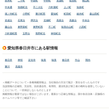
西本町
二子町
中新町
中野町
美濃町
味美町
桃山町
中央通
気噴町北
不二ガ丘
六軒屋町
上ノ町
知多町
堀ノ内町北
小野町
勝川町西
愛知町
町田町
細木町
森山田町
岩成台
石尾台
押沢台
北城町
高座台
高森台
中央台
藤山台
東野新町
東野町西
不二町
味美白山町
八田町
六軒屋町西
玉野台
熊野町北
神領町北
愛知県春日井市にある駅情報
春日井
神領
定光寺
味美
味美
春日井
牛山
間内
勝川
高蔵寺
＜掲載データについて＞各種掲載情報は、当社独自の方法で集計・算出を行ったものです
当該情報の正確性、完全性、目的適合性、有用性、適法性及び第三者の権利を侵害していない
ことについて、一切保証しないものとします
掲載情報が最新ではない場合がございます。最新かつ正確な情報は、国や各自治体・店舗様の
ホームページ等でご確認下さい