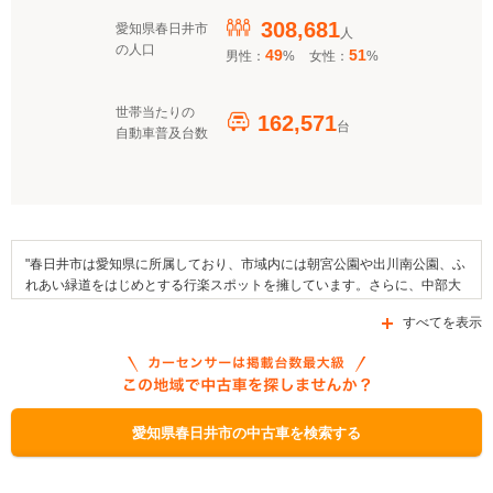
308,681
愛知県春日井市
人
の人口
49
51
男性：
%
女性：
%
世帯当たりの
162,571
台
自動車普及台数
"春日井市は愛知県に所属しており、市域内には朝宮公園や出川南公園、ふ
れあい緑道をはじめとする行楽スポットを擁しています。さらに、中部大
学や昭和自動車学校、春日井市立郷土館などが、春日井市内に設けられた
すべてを表示
施設として挙げることができます。この地域では例年、春日井まつりやハ
ニワまつりといった行事が開催されており、地域の名産品としては、春日
井コロッケやサボテンギョーザなどが知られています。国道19号線や県道
508号線、県道25号線といった幹線道路が通る春日井市には、JR東海・中
央本線の停車駅が設置されています。なお、自動車補助金制度としてこの
市内で利用できるものは「自動車税に関する税制補助」、「低公害車導入
愛知県春日井市の中古車を検索する
促進費補助金」、「クリーンエネルギー自動車導入促進対策費補助金」な
どです。"