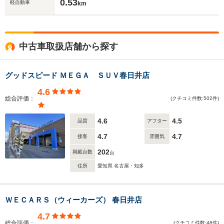
0.53
軽自動車
km
中古車取扱店舗から探す
グッドスピード ＭＥＧＡ ＳＵＶ春日井店
4.6
総合評価：
(クチコミ件数:502件)
4.6
4.5
品質
アフター
4.7
4.7
接客
雰囲気
202
掲載台数
台
住所
愛知県 名古屋・知多
ＷＥＣＡＲＳ（ウィーカーズ） 春日井店
4.7
総合評価：
(クチコミ件数:48件)