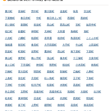
勝川町
長塚町
惣中町
勝川新町
追進町
味美
宗法町
下屋敷町
春日井町
中町
春日井上ノ町
西屋町
黒鉾町
四ツ家町
新開町
前並町
高山町
西高山町
宮町
如意申町
稲口町
妙慶町
神明町
天神町
大和通
角崎町
旭町
八光町
八幡町
柏原町
若草通
柏井町
鳥居松町
ことぶき町
瑞穂通
朝宮町
春見町
大手田酉町
大手町
牛山町
上田楽町
田楽町
町屋町
岩野町
鷹来町
西山町
南下原町
下原町
東山町
東野町
梅ヶ坪町
浅山町
篠木町
十三塚町
大泉寺町
金ヶ口町
下市場町
神領町
熊野町
桜佐町
小木田町
林島町
穴橋町
菅大臣町
関田町
貴船町
割塚町
乙輪町
八事町
上条町
弥生町
月見町
杁ヶ島町
篠田町
王子町
下条町
下津町
中切町
松河戸町
松新町
木附町
高座町
細野町
外之原町
玉野町
高蔵寺町
高蔵寺町北
気噴町
大留町
出川町
松本町
東神明町
庄名町
白山町
内津町
西尾町
明知町
神屋町
坂下町
上野町
廻間町
御幸町
花長町
南花長町