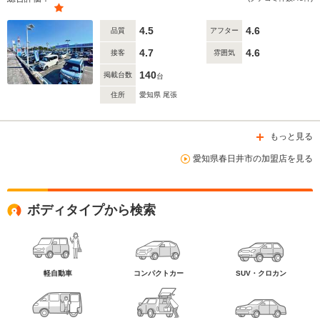
4.5
4.6
品質
アフター
4.7
4.6
接客
雰囲気
140
掲載台数
台
住所
愛知県 尾張
もっと見る
愛知県春日井市の加盟店を見る
ボディタイプから検索
軽自動車
コンパクトカー
SUV・クロカン