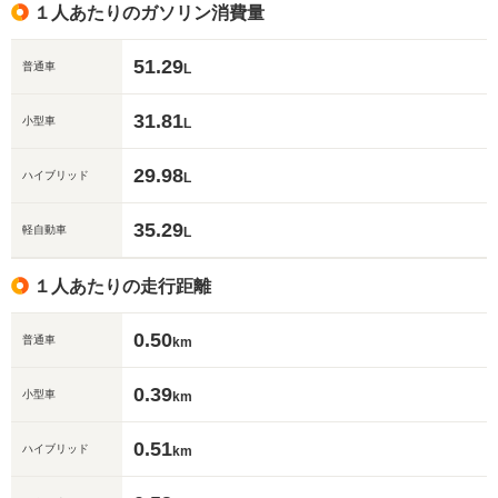
１人あたりのガソリン消費量
51.29
普通車
L
31.81
小型車
L
29.98
ハイブリッド
L
35.29
軽自動車
L
１人あたりの走行距離
0.50
普通車
km
0.39
小型車
km
0.51
ハイブリッド
km