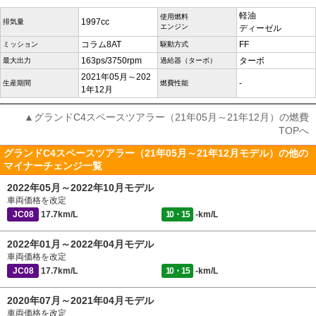
軽油
使用燃料
1997cc
排気量
エンジン
ディーゼル
コラム8AT
FF
ミッション
駆動方式
163ps/3750rpm
ターボ
最大出力
過給器（ターボ）
2021年05月～202
-
生産期間
燃費性能
1年12月
▲グランドC4スペースツアラー（21年05月～21年12月）の燃費
TOPへ
グランドC4スペースツアラー（21年05月～21年12月モデル）の他の
マイナーチェンジ一覧
2022年05月～2022年10月モデル
車両価格を改定
JC08
17.7km/L
10・15
-km/L
2022年01月～2022年04月モデル
車両価格を改定
JC08
17.7km/L
10・15
-km/L
2020年07月～2021年04月モデル
車両価格を改定