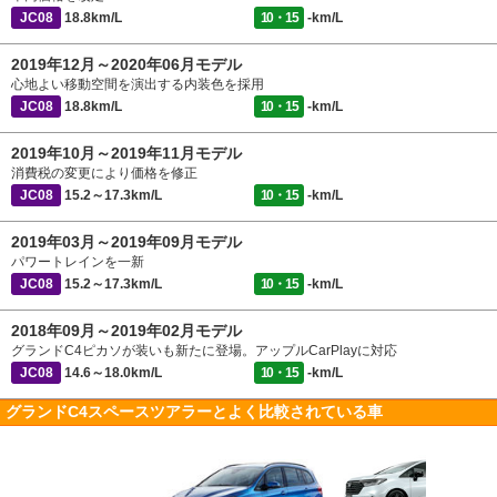
JC08
18.8km/L
10・15
-km/L
2019年12月～2020年06月モデル
心地よい移動空間を演出する内装色を採用
JC08
18.8km/L
10・15
-km/L
2019年10月～2019年11月モデル
消費税の変更により価格を修正
JC08
15.2～17.3km/L
10・15
-km/L
2019年03月～2019年09月モデル
パワートレインを一新
JC08
15.2～17.3km/L
10・15
-km/L
2018年09月～2019年02月モデル
グランドC4ピカソが装いも新たに登場。アップルCarPlayに対応
JC08
14.6～18.0km/L
10・15
-km/L
グランドC4スペースツアラーとよく比較されている車