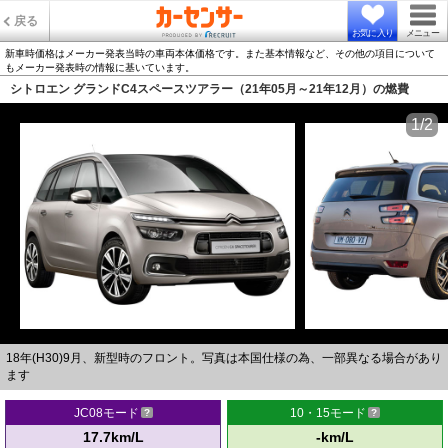
戻る
お気に入り
メニュー
新車時価格はメーカー発表当時の車両本体価格です。また基本情報など、その他の項目について
もメーカー発表時の情報に基いています。
シトロエン グランドC4スペースツアラー（21年05月～21年12月）の燃費
1/2
18年(H30)9月、新型時のフロント。写真は本国仕様の為、一部異なる場合があり
ます
JC08モード
10・15モード
17.7km/L
-km/L