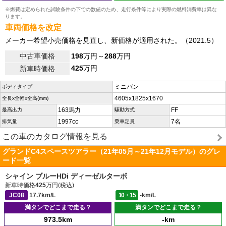
※燃費は定められた試験条件の下での数値のため、走行条件等により実際の燃料消費率は異な
ります。
車両価格を改定
メーカー希望小売価格を見直し、新価格が適用された。（2021.5）
中古車価格
198
万円～
288
万円
425
万円
新車時価格
ミニバン
ボディタイプ
4605x1825x1670
全長x全幅x全高(mm)
163馬力
FF
最高出力
駆動方式
1997cc
7名
排気量
乗車定員
この車のカタログ情報を見る
グランドC4スペースツアラー（21年05月～21年12月モデル）のグレ
ード一覧
シャイン ブルーHDi ディーゼルターボ
新車時価格
425
万円(税込)
JC08
17.7km/L
10・15
-km/L
満タンでどこまで走る？
満タンでどこまで走る？
973.5km
-km