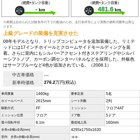
（燃費×タンク容量）
（燃費×タンク容量）
-
481.6
km
km
※燃費は定められた試験条件の下での数値のため、走行条件等により実際の燃料消費率は異な
ります。
上級グレードの装備を充実させた
08年モデルとなり、トリップコンピュータを追加装備した。リミテ
ッドには17インチホイールとクロームサイドモールディングを装
着。さらに室内にもシルバーアクセント付きステアリングやシルバ
ーシフトノブ、カーボン調センターパネルなどを採用した。外板色
はサーフブルーなど4色が追加されている。（2008.1）
中古車価格
---
276.2
万円(税込)
新車時価格
1460kg
5名
車両重量
乗車定員
2615mm
2列
ホイールベース
シート列数
FF
フロア4AT
駆動方式
ミッション
フロア
5ドア
ミッション位置
ドア数
6.1m
160mm
最小回転半径
最低地上高
4295x1750x1630
全長x全幅x全高(mm)
-x-x-
室内 全長x全幅x全高(mm)