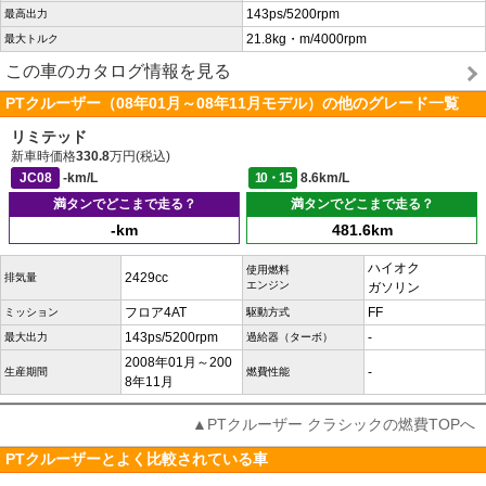
143ps/5200rpm
最高出力
21.8kg・m/4000rpm
最大トルク
この車のカタログ情報を見る
PTクルーザー（08年01月～08年11月モデル）の他のグレード一覧
リミテッド
新車時価格
330.8
万円(税込)
JC08
-km/L
10・15
8.6km/L
満タンでどこまで走る？
満タンでどこまで走る？
-km
481.6km
ハイオク
使用燃料
2429cc
排気量
エンジン
ガソリン
フロア4AT
FF
ミッション
駆動方式
143ps/5200rpm
-
最大出力
過給器（ターボ）
2008年01月～200
-
生産期間
燃費性能
8年11月
▲PTクルーザー クラシックの燃費TOPへ
PTクルーザーとよく比較されている車