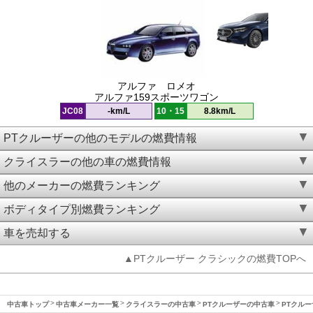
アルファ ロメオ
アルファ159スポーツワゴン
JC08
-km/L
10・15
8.8km/L
PTクルーザーの他のモデルの燃費情報
クライスラーの他の車の燃費情報
他のメーカーの燃費ランキング
ボディタイプ別燃費ランキング
車を売却する
▲PTクルーザー クラシックの燃費TOPへ
中古車トップ
中古車メーカー一覧
クライスラーの中古車
PTクルーザーの中古車
PTクルー