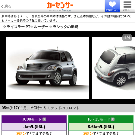
戻る
お気に入り
メニュー
新車時価格はメーカー発表当時の車両本体価格です。また基本情報など、その他の項目について
もメーカー発表時の情報に基いています。
クライスラー PTクルーザー クラシックの燃費
1/4
05年(H17)11月、MC時のリミテッドのフロント
JC08モード
10・15モード
-km/L(56L)
8.6km/L(56L)
満タン
でどこまで走る？
満タン
でどこまで走る？