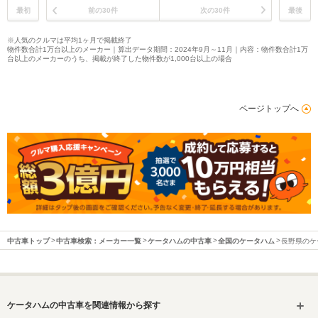
最初
前の30件
次の30件
最後
※人気のクルマは平均1ヶ月で掲載終了
物件数合計1万台以上のメーカー｜算出データ期間：2024年9月～11月｜内容：物件数合計1万
台以上のメーカーのうち、掲載が終了した物件数が1,000台以上の場合
ページトップへ
中古車トップ
中古車検索：メーカー一覧
ケータハムの中古車
全国のケータハム
長野県のケ
ケータハムの中古車を関連情報から探す