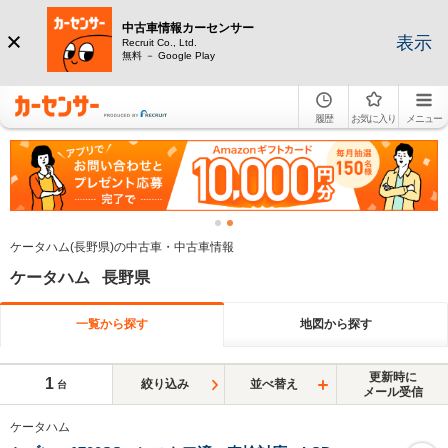
中古車情報カーセンサー
表示
Recruit Co., Ltd.
無料 － Google Play
履歴
お気に入り
メニュー
ケータハム(長野県)の中古車・中古車情報
ケータハム 長野県
一覧から探す
地図から探す
更新時に
1
絞り込み
並べ替え
台
メール受信
ケータハム