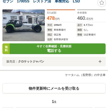
セブン 1700SS レストア済 車検対応 LSD
支払総額
本体価格
478
460.
0
万円
万円
年式
1994
年
走行
3.7
万km
車検
車検整備付
修復
なし
保証
保証無
整備
法定整備付
住所
長野県伊那市
今すぐ在庫確認・見積依頼
無
電話する
料
販売店：
クロケットジャパン
ケータハム（長野県）の中古車
物件更新時にメールを受け取る
1
/1