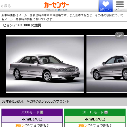
戻る
お気に入り
メニュー
新車時価格はメーカー発表当時の車両本体価格です。また基本情報など、その他の項目について
もメーカー発表時の情報に基いています。
ヒョンデ XG 300Lの燃費
1/4
03年(H15)3月、MC時の3.0 300Lのフロント
JC08モード
10・15モード
-km/L(70L)
-km/L(70L)
満タン
でどこまで走る？
満タン
でどこまで走る？