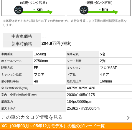
（燃費×タンク容量）
（燃費×タンク容量）
-
-
km
km
※燃費は定められた試験条件の下での数値のため、走行条件等により実際の燃料消費率は異な
ります。
中古車価格
---
294.8
万円(税抜)
新車時価格
1650kg
5名
車両重量
乗車定員
2750mm
2列
ホイールベース
シート列数
FF
フロア5AT
駆動方式
ミッション
フロア
4ドア
ミッション位置
ドア数
-m
160mm
最小回転半径
最低地上高
4875x1825x1420
全長x全幅x全高(mm)
2030x1485x1175
室内 全長x全幅x全高(mm)
184ps/5500rpm
最高出力
25.8kg・m/3500rpm
最大トルク
この車のカタログ情報を見る
XG（03年03月～05年12月モデル）の他のグレード一覧