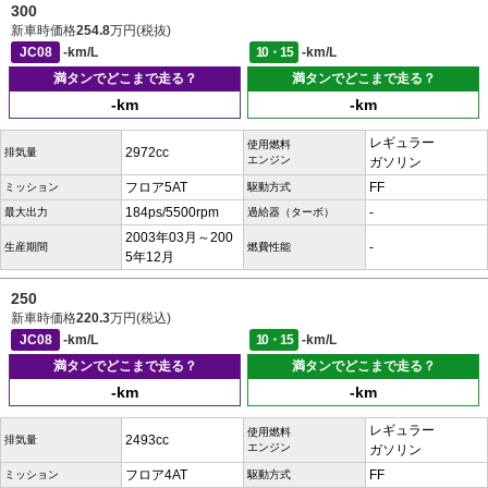
300
新車時価格
254.8
万円(税抜)
JC08
-km/L
10・15
-km/L
満タンでどこまで走る？
満タンでどこまで走る？
-km
-km
レギュラー
使用燃料
2972cc
排気量
エンジン
ガソリン
フロア5AT
FF
ミッション
駆動方式
184ps/5500rpm
-
最大出力
過給器（ターボ）
2003年03月～200
-
生産期間
燃費性能
5年12月
250
新車時価格
220.3
万円(税込)
JC08
-km/L
10・15
-km/L
満タンでどこまで走る？
満タンでどこまで走る？
-km
-km
レギュラー
使用燃料
2493cc
排気量
エンジン
ガソリン
フロア4AT
FF
ミッション
駆動方式