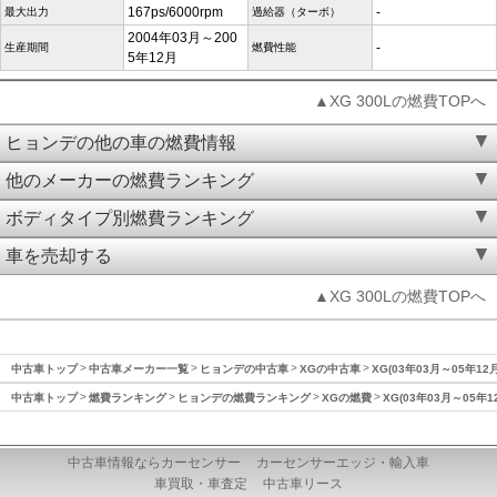
167ps/6000rpm
-
最大出力
過給器（ターボ）
2004年03月～200
-
生産期間
燃費性能
5年12月
▲XG 300Lの燃費TOPへ
ヒョンデの他の車の燃費情報
他のメーカーの燃費ランキング
ボディタイプ別燃費ランキング
車を売却する
▲XG 300Lの燃費TOPへ
中古車トップ
中古車メーカー一覧
ヒョンデの中古車
XGの中古車
XG(03年03月～05年12
中古車トップ
燃費ランキング
ヒョンデの燃費ランキング
XGの燃費
XG(03年03月～05年
中古車情報ならカーセンサー
カーセンサーエッジ・輸入車
車買取・車査定
中古車リース