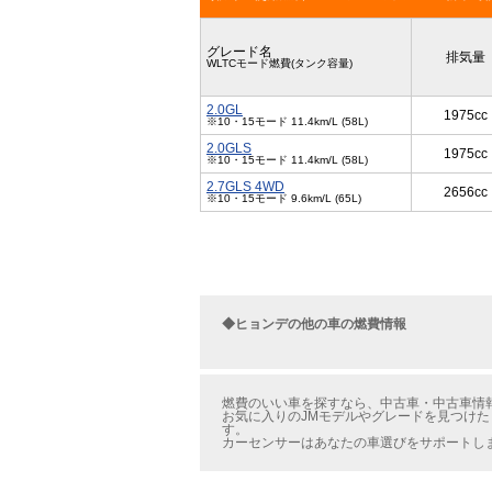
グレード名
排気量
WLTCモード燃費(タンク容量)
2.0GL
1975cc
※10・15モード 11.4km/L (58L)
2.0GLS
1975cc
※10・15モード 11.4km/L (58L)
2.7GLS 4WD
2656cc
※10・15モード 9.6km/L (65L)
◆ヒョンデの他の車の燃費情報
燃費のいい車を探すなら、中古車・中古車情報
お気に入りのJMモデルやグレードを見つけた
す。
カーセンサーはあなたの車選びをサポートし