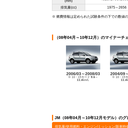
(mm)
排気量(cc)
1975～2656
※ 燃費情報は定められた試験条件の下での数値
（08年04月～10年12月）のマイナーチ
2006/03～2008/03
2004/09
※ 10・15モード
9.6
～
※ 10・15
11.4
km/L
11.4
JM（08年04月～10年12月モデル）の
排気量/使用燃料・エンジン/ミッション/新車時