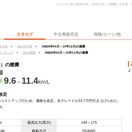
ヒョンデ JM（08年04月～10年12月）の燃費 | 中古
カタログ
中古車販売店
保険/ローン/他
中古車
>
JMの中古車
>
JM(08年04月～10年12月)の燃費
ランキング
>
JMの燃費
>
JM(08年04月～10年12月)の燃費
2月）の燃費
よ
？
9.6
11.4
5
～
km/L
改定
コストアップのため、価格を改定。全グレードが14.7万円引き上げられた。
.3）
Ｖ
最高出力(馬力)
144～175
0/他
駆動方式
FF/4WD