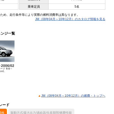
乗車定員
5名
のため、走行条件等により実際の燃料消費率は異なります。
JM（08年04月～10年12月）のカタログ情報を見る
ェンジ一覧
～2006/02
モード
9.6
～
km/L
JM（08年04月～10年12月）の燃費・トップヘ
グレード
価格
駆動方式/最大出力/過給器/生産期間/燃費性能