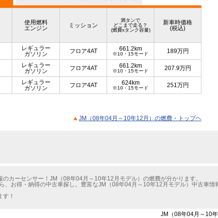
満タンで
使用燃料
新車時価格
ミッション
どこまで走る？
エンジン
(税込)
(燃費xタンク容量)
レギュラー
661.2km
フロア4AT
189
万円
ガソリン
※10・15モード
レギュラー
661.2km
フロア4AT
207.9
万円
ガソリン
※10・15モード
レギュラー
624km
フロア4AT
251
万円
ガソリン
※10・15モード
JM（08年04月～10年12月）の燃費・トップヘ
のカーセンサー！JM（08年04月～10年12月モデル）の燃費が分かります。
ら、お得・納得の中古車探し。豊富なJM（08年04月～10年12月モデル）中古車
ます！
JM（08年04月～1