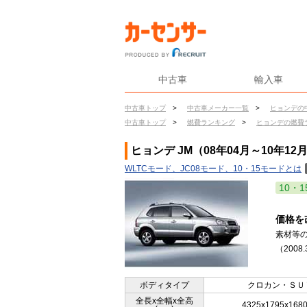
中古車
輸入車
中古車トップ
>
中古車メーカー一覧
>
ヒョンデの
中古車トップ
>
燃費ランキング
>
ヒョンデの燃費
ヒョンデ JM（08年04月～10年1
WLTCモード、JC08モード、10・15モードとは
10・1
価格を
素材等の
（2008
ボディタイプ
クロカン・ＳＵ
全長x全幅x全高
4325x1795x168