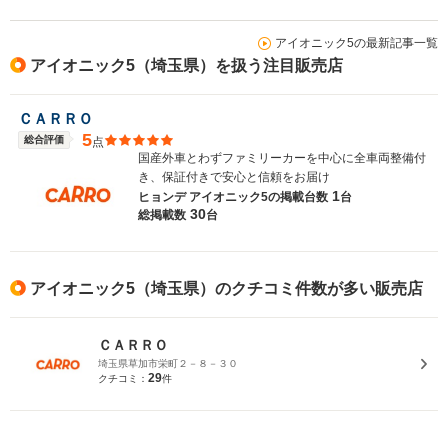
アイオニック5の最新記事一覧
アイオニック5（埼玉県）を扱う注目販売店
ＣＡＲＲＯ
5
総合評価
点
国産外車とわずファミリーカーを中心に全車両整備付
き、保証付きで安心と信頼をお届け
1
ヒョンデ アイオニック5の
掲載台数
台
30
総掲載数
台
アイオニック5（埼玉県）のクチコミ件数が多い販売店
ＣＡＲＲＯ
埼玉県草加市栄町２－８－３０
29
クチコミ：
件