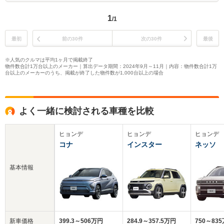
1
/1
最初
前の30件
次の30件
最後
※人気のクルマは平均1ヶ月で掲載終了
物件数合計1万台以上のメーカー｜算出データ期間：2024年9月～11月｜内容：物件数合計1万
台以上のメーカーのうち、掲載が終了した物件数が1,000台以上の場合
よく一緒に検討される車種を比較
ヒョンデ
ヒョンデ
ヒョンデ
コナ
インスター
ネッソ
基本情報
新車価格
399.3～506万円
284.9～357.5万円
750～83