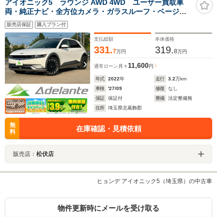
アイオニック5 ラウンジ AWD 4WD ユーザー買取車
両・純正ナビ・全方位カメラ・ガラスルーフ・ベージュ
レザーシート・パワーバックドア・純正20インチアル
販売店保証
購入プラン付
ミ・パワーシート・スマートキー・LEDヘッドライト・
ETC
支払総額
本体価格
331.
319.
7
8
万円
万円
11,600
通常ローン
月々
円
年式
2022
年
走行
3.2
万km
車検
'27/09
修復
なし
保証
保証付
整備
法定整備無
住所
埼玉県北葛飾郡
無
在庫確認・見積依頼
料
販売店：
松伏店
ヒョンデ アイオニック5（埼玉県）の中古車
物件更新時にメールを受け取る