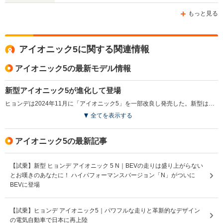
-m
-m
もっと見る
アイオニック5に関する関連情報
WLTCモード
-
-
-
燃費
アイオニック5の最新モデル情報
新型アイオニック5が進化して登場
ヒョンデは2024年11月に「アイオニック5」を一部改良し発売した。新型はバッテリー容量を84kWhに増大し、WLTCモードでの一充電走行距離が703kmに達した。また、次世代800V電源システムを採用し、充電効率も向上。外観はユニークなデザインを維持しながら、顧客のフィードバックを反映した改良が施されている。新機能として、エグゼクティブシートをオプション設定し、後席の快適性を高めた。さらに、ドライブモードには「MY DRIVE」が追加され、運転体験の多様性も向上した。安全機能として、ビルトインカメラによるドライブレコーダーや、ARナビゲーション機能も搭載され、より直感的な操作が可能となっている。（2024.11）
排気量
-
-
-
全てを表示する
駆動方式
FF
FF
FF
アイオニック5の最新記事
【試乗】新型 ヒョンデ アイオニック 5 N｜BEVの走りは盛り上がらない
とお嘆きのあなたに！ ハイパフォーマンスバージョン「N」がついに
BEVに登場
【試乗】ヒョンデ アイオニック5｜パワフルな走りと革新的なデザイン
の電気自動車で日本に再上陸