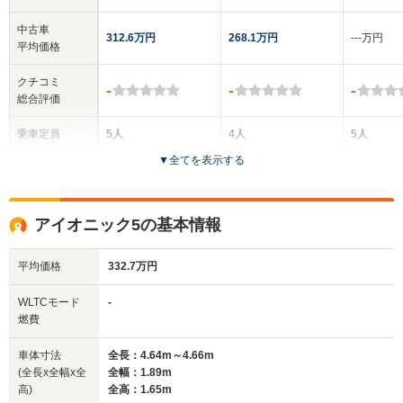
中古車
312.6万円
268.1万円
‐‐‐万円
平均価格
クチコミ
-
-
-
総合評価
乗車定員
5人
4人
5人
▼
全てを表示する
ドア数
5ドア
5ドア
5ドア
全高
全高
全
アイオニック5の基本情報
1.59m
1.62m
1.
平均価格
332.7万円
全幅
全幅
全
WLTCモード
-
サイズ
1.83m
1.61m
1.
燃費
全長
全長
(全長x全幅x全高)
4.36m～4.39m
3.83m
4.
車体寸法
全長：4.64m～4.66m
(全長x全幅x全
全幅：1.89m
高)
全高：1.65m
ホイールベース
ホイールベース
ホイー