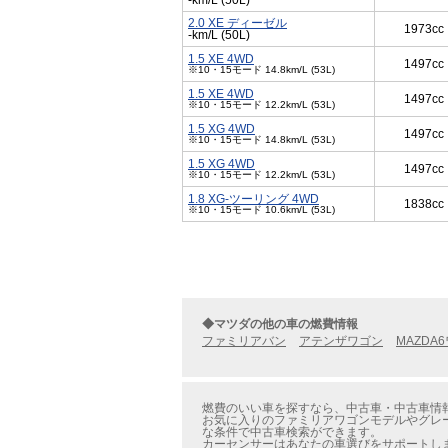
-km/L (50L)
2.0 XE ディーゼル
1973cc
-km/L (50L)
1.5 XE 4WD
1497cc
※10・15モード 14.8km/L (53L)
1.5 XE 4WD
1497cc
※10・15モード 12.2km/L (53L)
1.5 XG 4WD
1497cc
※10・15モード 14.8km/L (53L)
1.5 XG 4WD
1497cc
※10・15モード 12.2km/L (53L)
1.8 XG-ツーリング 4WD
1838cc
※10・15モード 10.6km/L (53L)
◆マツダの他の車の燃費情報
ファミリアバン
アテンザワゴン
MAZDA
燃費のいい車を探すなら、中古車・中古車情報
お気に入りのファミリアワゴンモデルやグレー
な条件で中古車検索ができます。
カーセンサーはあなたの車選びをサポートし