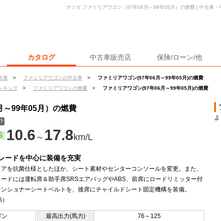
マツダ ファミリアワゴン（97年06月～99年05月）の燃費 | 中古
カタログ
中古車販売店
保険/ローン/他
古車
>
ファミリアワゴンの中古車
>
ファミリアワゴン(97年06月～99年05月)の燃費
ンキング
>
ファミリアワゴンの燃費
>
ファミリアワゴン(97年06月～99年05月)の燃費
月～99年05月）の燃費
よ
？
10.6
17.8
5
～
km/L
レードを中心に装備を充実
リアを抗菌仕様としたほか、シート素材やセンターコンソールを変更。また、
ードには運転席＆助手席SRSエアバッグやABS、前席にロードリミッター付
テンショナーシートベルトを、後席にチャイルドシート固定機構を装備。
.6）
ゴン
最高出力(馬力)
76～125