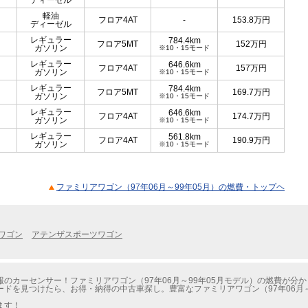
ディーゼル
軽油
フロア4AT
-
153.8
万円
ディーゼル
レギュラー
784.4km
フロア5MT
152
万円
ガソリン
※10・15モード
レギュラー
646.6km
フロア4AT
157
万円
ガソリン
※10・15モード
レギュラー
784.4km
フロア5MT
169.7
万円
ガソリン
※10・15モード
レギュラー
646.6km
フロア4AT
174.7
万円
ガソリン
※10・15モード
レギュラー
561.8km
フロア4AT
190.9
万円
ガソリン
※10・15モード
ファミリアワゴン（97年06月～99年05月）の燃費・トップヘ
6ワゴン
アテンザスポーツワゴン
のカーセンサー！ファミリアワゴン（97年06月～99年05月モデル）の燃費が分
ドを見つけたら、お得・納得の中古車探し。豊富なファミリアワゴン（97年06月～
ます！