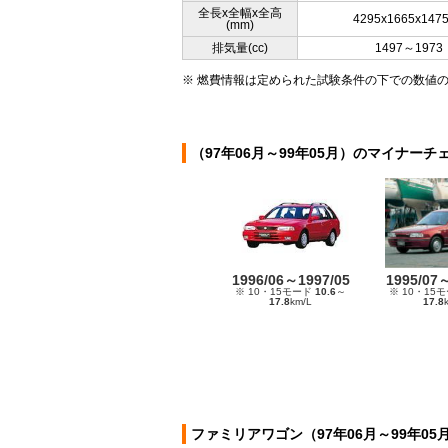
全長x全幅x全高
4295x1665x147
(mm)
排気量(cc)
1497～1973
※ 燃費情報は定められた試験条件の下での数値
（97年06月～99年05月）のマイナーチ
1996/06～1997/05
1995/07
※ 10・15モード
10.6
～
※ 10・15
17.8
km/L
17.8
ファミリアワゴン（97年06月～99年0