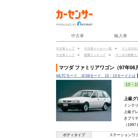
中古車
輸入車
中古車トップ
>
中古車メーカー一覧
>
マツダの中
中古車トップ
>
燃費ランキング
>
マツダの燃費ラ
マツダ ファミリアワゴン（97年06
WLTCモード、JC08モード、10・15モードとは
10・1
上級グ
インテ
上級グレ
きプリ
（1997
ボディタイプ
ステーションワ