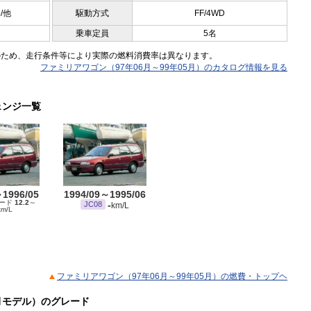
5/他
駆動方式
FF/4WD
乗車定員
5名
のため、走行条件等により実際の燃料消費率は異なります。
ファミリアワゴン（97年06月～99年05月）のカタログ情報を見る
ェンジ一覧
～1996/05
1994/09～1995/06
モード
12.2
～
-
JC08
km/L
km/L
ファミリアワゴン（97年06月～99年05月）の燃費・トップヘ
5月モデル）のグレード