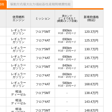
価格
駆動方式/最大出力/過給器/生産期間/燃費性能
満タンで
使用燃料
新車時価格
ミッション
どこまで走る？
エンジン
(税込)
(燃費xタンク容量)
レギュラー
890km
フロア5MT
120.3
万円
ガソリン
※10・15モード
レギュラー
690km
フロア4AT
125.3
万円
ガソリン
※10・15モード
レギュラー
890km
フロア5MT
130.7
万円
ガソリン
※10・15モード
レギュラー
690km
フロア4AT
135.7
万円
ガソリン
※10・15モード
レギュラー
840km
フロア5MT
147.9
万円
ガソリン
※10・15モード
レギュラー
660km
フロア4AT
152.9
万円
ガソリン
※10・15モード
レギュラー
580km
フロア4AT
168.6
万円
ガソリン
※10・15モード
軽油
フロア5MT
-
138.4
万円
ディーゼル
軽油
フロア4AT
-
143.4
万円
ディーゼル
軽油
フロア5MT
-
148.8
万円