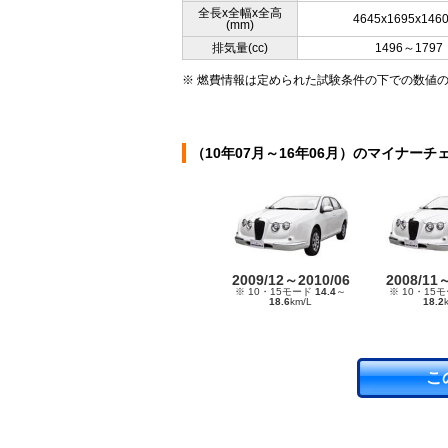
全長x全幅x全高
4645x1695x146
(mm)
排気量(cc)
1496～1797
※ 燃費情報は定められた試験条件の下での数値
（10年07月～16年06月）のマイナーチ
2009/12～2010/06
2008/11
※ 10・15モード
14.4
～
※ 10・15
18.6
km/L
18.2
こ