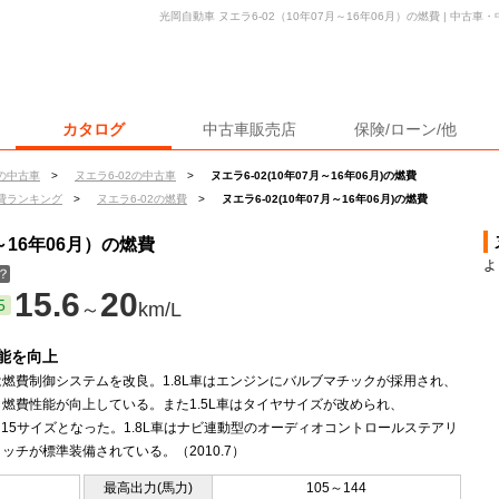
光岡自動車 ヌエラ6-02（10年07月～16年06月）の燃費 | 中古
カタログ
中古車販売店
保険/ローン/他
の中古車
>
ヌエラ6-02の中古車
>
ヌエラ6-02(10年07月～16年06月)の燃費
費ランキング
>
ヌエラ6-02の燃費
>
ヌエラ6-02(10年07月～16年06月)の燃費
～16年06月）の燃費
よ
？
15.6
20
5
～
km/L
能を向上
車は燃費制御システムを改良。1.8L車はエンジンにバルブマチックが採用され、
燃費性能が向上している。また1.5L車はタイヤサイズが改められ、
65R15サイズとなった。1.8L車はナビ連動型のオーディオコントロールステアリ
ッチが標準装備されている。（2010.7）
最高出力(馬力)
105～144