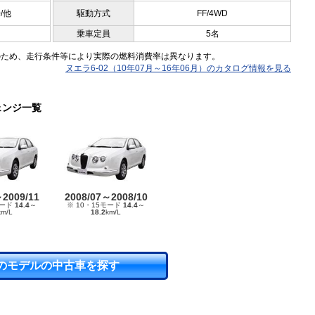
0/他
駆動方式
FF/4WD
乗車定員
5名
のため、走行条件等により実際の燃料消費率は異なります。
ヌエラ6-02（10年07月～16年06月）のカタログ情報を見る
ェンジ一覧
～2009/11
2008/07～2008/10
モード
14.4
～
※ 10・15モード
14.4
～
km/L
18.2
km/L
のモデルの中古車を探す