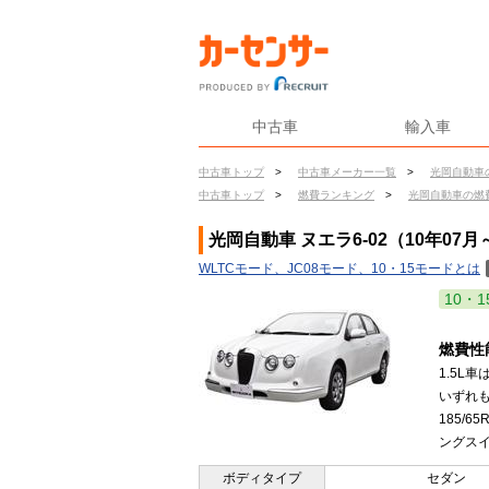
中古車
輸入車
中古車トップ
>
中古車メーカー一覧
>
光岡自動車
中古車トップ
>
燃費ランキング
>
光岡自動車の燃
光岡自動車 ヌエラ6-02（10年07月
WLTCモード、JC08モード、10・15モードとは
10・1
燃費性
1.5L
いずれも
185/
ングスイ
ボディタイプ
セダン