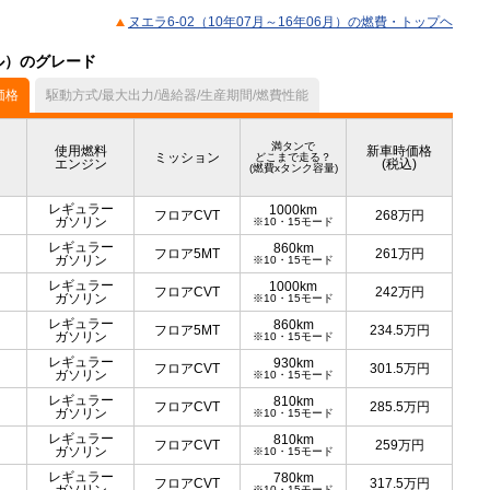
ヌエラ6-02（10年07月～16年06月）の燃費・トップヘ
デル）のグレード
価格
駆動方式/最大出力/過給器/生産期間/燃費性能
満タンで
使用燃料
新車時価格
ミッション
どこまで走る？
エンジン
(税込)
(燃費xタンク容量)
レギュラー
1000km
フロアCVT
268
万円
ガソリン
※10・15モード
レギュラー
860km
フロア5MT
261
万円
ガソリン
※10・15モード
レギュラー
1000km
フロアCVT
242
万円
ガソリン
※10・15モード
レギュラー
860km
フロア5MT
234.5
万円
ガソリン
※10・15モード
レギュラー
930km
フロアCVT
301.5
万円
ガソリン
※10・15モード
レギュラー
810km
フロアCVT
285.5
万円
ガソリン
※10・15モード
レギュラー
810km
フロアCVT
259
万円
ガソリン
※10・15モード
レギュラー
780km
フロアCVT
317.5
万円
※10・15モード