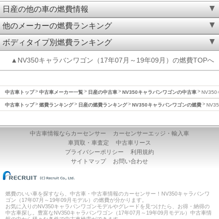
日産の他の車の燃費情報
他のメーカーの燃費ランキング
ボディタイプ別燃費ランキング
▲NV350キャラバンワゴン（17年07月～19年09月）の燃費TOPへ
中古車トップ
中古車メーカー一覧
日産の中古車
NV350キャラバンワゴンの中古車
NV35
中古車トップ
燃費ランキング
日産の燃費ランキング
NV350キャラバンワゴンの燃費
NV3
中古車情報ならカーセンサー
カーセンサーエッジ・輸入車
車買取・車査定
中古車リース
プライバシーポリシー
利用規約
サイトマップ
お問い合わせ
燃費のいい車を探すなら、中古車・中古車情報のカーセンサー！NV350キャラバンワ
ゴン（17年07月～19年09月モデル）の燃費が分かります。
お気に入りのNV350キャラバンワゴンモデルやグレードを見つけたら、お得・納得の
中古車探し。豊富なNV350キャラバンワゴン（17年07月～19年09月モデル）中古車情
報の中から様々な条件で中古車検索ができます。