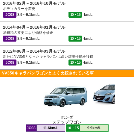
2016年02月～2016年10月モデル
ボディカラーを変更
JC08
8.9～9.1km/L
10・15
-km/L
2014年04月～2016年01月モデル
消費税の変更により価格を修正
JC08
8.9～9.1km/L
10・15
-km/L
2012年06月～2014年03月モデル
新たにNV350となったキャラバンは高い環境性能を獲得
JC08
8.9～9.1km/L
10・15
-km/L
NV350キャラバンワゴンとよく比較されている車
ホンダ
ステップワゴン
JC08
11.6km/L
10・15
9.9km/L