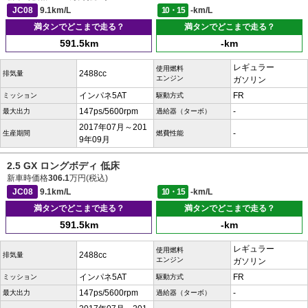
JC08
9.1km/L
10・15
-km/L
満タンでどこまで走る？
満タンでどこまで走る？
591.5km
-km
レギュラー
使用燃料
2488cc
排気量
エンジン
ガソリン
インパネ5AT
FR
ミッション
駆動方式
147ps/5600rpm
-
最大出力
過給器（ターボ）
2017年07月～201
-
生産期間
燃費性能
9年09月
2.5 GX ロングボディ 低床
新車時価格
306.1
万円(税込)
JC08
9.1km/L
10・15
-km/L
満タンでどこまで走る？
満タンでどこまで走る？
591.5km
-km
レギュラー
使用燃料
2488cc
排気量
エンジン
ガソリン
インパネ5AT
FR
ミッション
駆動方式
147ps/5600rpm
-
最大出力
過給器（ターボ）