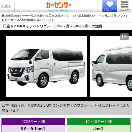
戻る
お気に入り
メニュー
新車時価格はメーカー発表当時の車両本体価格です。また基本情報など、その他の項目について
もメーカー発表時の情報に基いています。
日産 NV350キャラバンワゴン（17年07月～19年09月）の燃費
1/3
17年(H29)7月、MC時の2.5 GX ロングボディのフロント。仕様はグレードにより
異なります
JC08モード
10・15モード
8.9～9.1km/L
-km/L