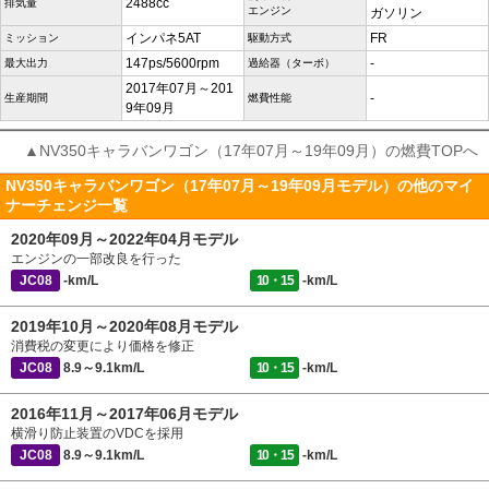
2488cc
排気量
エンジン
ガソリン
インパネ5AT
FR
ミッション
駆動方式
147ps/5600rpm
-
最大出力
過給器（ターボ）
2017年07月～201
-
生産期間
燃費性能
9年09月
▲NV350キャラバンワゴン（17年07月～19年09月）の燃費TOPへ
NV350キャラバンワゴン（17年07月～19年09月モデル）の他のマイ
ナーチェンジ一覧
2020年09月～2022年04月モデル
エンジンの一部改良を行った
JC08
-km/L
10・15
-km/L
2019年10月～2020年08月モデル
消費税の変更により価格を修正
JC08
8.9～9.1km/L
10・15
-km/L
2016年11月～2017年06月モデル
横滑り防止装置のVDCを採用
JC08
8.9～9.1km/L
10・15
-km/L