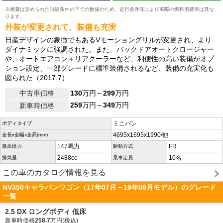
※燃費は定められた試験条件の下での数値のため、走行条件等により実際の燃料消費率は異な
ります。
外装が変更されて、装備も充実
日産デザインの象徴でもあるVモーショングリルが変更され、より
ダイナミックに強調された。また、バックドアオートクロージャー
や、オートエアコン＋リアクーラーなど、利便性の高い装備がオプ
ション設定、一部グレードに標準装備されるなど、装備の充実化も
図られた（2017.7）
中古車価格
130
万円～
299
万円
259
万円～
349
万円
新車時価格
ミニバン
ボディタイプ
4695x1695x1990/他
全長x全幅x全高(mm)
147馬力
FR
最高出力
駆動方式
2488cc
10名
排気量
乗車定員
この車のカタログ情報を見る
NV350キャラバンワゴン（17年07月～19年09月モデル）のグレード
一覧
2.5 DX ロングボディ 低床
新車時価格
258.7
万円(税込)