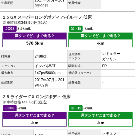
2017年07月～201
-
生産期間
燃費性能
9年09月
2.5 GX スーパーロングボディ ハイルーフ 低床
新車時価格
348.9
万円(税込)
JC08
8.9km/L
10・15
-km/L
満タンでどこまで走る？
満タンでどこまで走る？
578.5km
-km
レギュラー
使用燃料
2488cc
排気量
エンジン
ガソリン
インパネ5AT
FR
ミッション
駆動方式
147ps/5600rpm
-
最大出力
過給器（ターボ）
2017年07月～201
-
生産期間
燃費性能
9年09月
2.5 ライダー GX ロングボディ 低床
新車時価格
322.3
万円(税込)
JC08
-km/L
10・15
-km/L
満タンでどこまで走る？
満タンでどこまで走る？
-km
-km
レギュラー
使用燃料