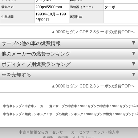
フロア4AT
FF
200ps/5500rpm
ターボ
最大出力
過給器（ターボ）
1993年10月～199
-
生産期間
燃費性能
4年09月
▲9000セダン CDE 2.3ターボの燃費TOPへ
サーブの他の車の燃費情報
他のメーカーの燃費ランキング
ボディタイプ別燃費ランキング
車を売却する
▲9000セダン CDE 2.3ターボの燃費TOPへ
中古車トップ
中古車メーカー一覧
サーブの中古車
9000セダンの中古車
9000セダン(93年
中古車トップ
燃費ランキング
サーブの燃費ランキング
9000セダンの燃費
9000セダン(9
中古車情報ならカーセンサー
カーセンサーエッジ・輸入車