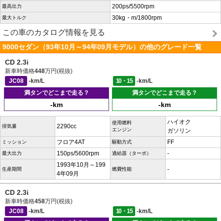
200ps/5500rpm
最高出力
30kg・m/1800rpm
最大トルク
この車のカタログ情報を見る
9000セダン（93年10月～94年09月モデル）の他のグレード一覧
CD 2.3i
新車時価格
448
万円(税抜)
JC08
-km/L
10・15
-km/L
満タンでどこまで走る？
満タンでどこまで走る？
-km
-km
ハイオク
使用燃料
2290cc
排気量
エンジン
ガソリン
フロア4AT
FF
ミッション
駆動方式
150ps/5600rpm
-
最大出力
過給器（ターボ）
1993年10月～199
-
生産期間
燃費性能
4年09月
CD 2.3i
新車時価格
458
万円(税抜)
JC08
-km/L
10・15
-km/L