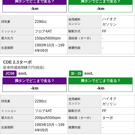
満タンでどこまで走る？
満タンでどこまで走る？
-km
-km
ハイオク
使用燃料
2290cc
排気量
エンジン
ガソリン
フロア4AT
FF
ミッション
駆動方式
150ps/5600rpm
-
最大出力
過給器（ターボ）
1993年10月～199
-
生産期間
燃費性能
4年09月
CDE 2.3ターボ
新車時価格
558
万円(税抜)
JC08
-km/L
10・15
-km/L
満タンでどこまで走る？
満タンでどこまで走る？
-km
-km
ハイオク
使用燃料
2290cc
排気量
エンジン
ガソリン
フロア4AT
FF
ミッション
駆動方式
200ps/5500rpm
ターボ
最大出力
過給器（ターボ）
1993年10月～199
-
生産期間
燃費性能
4年09月