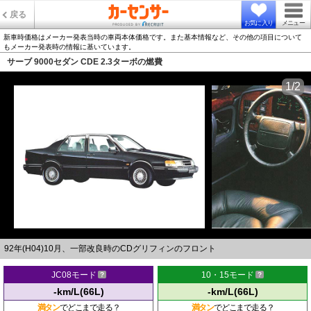
戻る
お気に入り
メニュー
新車時価格はメーカー発表当時の車両本体価格です。また基本情報など、その他の項目について
もメーカー発表時の情報に基いています。
サーブ 9000セダン CDE 2.3ターボの燃費
1/2
92年(H04)10月、一部改良時のCDグリフィンのフロント
JC08モード
10・15モード
-km/L(66L)
-km/L(66L)
満タン
でどこまで走る？
満タン
でどこまで走る？