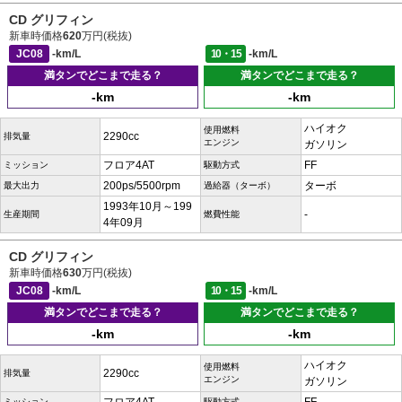
CD グリフィン
新車時価格
620
万円(税抜)
JC08
-km/L
10・15
-km/L
満タンでどこまで走る？
満タンでどこまで走る？
-km
-km
ハイオク
使用燃料
2290cc
排気量
エンジン
ガソリン
フロア4AT
FF
ミッション
駆動方式
200ps/5500rpm
ターボ
最大出力
過給器（ターボ）
1993年10月～199
-
生産期間
燃費性能
4年09月
CD グリフィン
新車時価格
630
万円(税抜)
JC08
-km/L
10・15
-km/L
満タンでどこまで走る？
満タンでどこまで走る？
-km
-km
ハイオク
使用燃料
2290cc
排気量
エンジン
ガソリン
ミッション
駆動方式