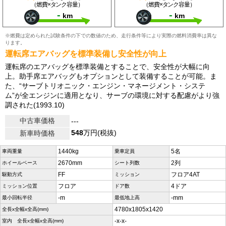
（燃費×タンク容量）
（燃費×タンク容量）
-
-
km
km
※燃費は定められた試験条件の下での数値のため、走行条件等により実際の燃料消費率は異な
ります。
運転席エアバッグを標準装備し安全性が向上
運転席のエアバッグを標準装備とすることで、安全性が大幅に向
上。助手席エアバッグもオプションとして装備することが可能。ま
た、“サーブトリオニック・エンジン・マネージメント・システ
ム”が全エンジンに適用となり、サーブの環境に対する配慮がより強
調された(1993.10)
中古車価格
---
548
万円(税抜)
新車時価格
1440kg
5名
車両重量
乗車定員
2670mm
2列
ホイールベース
シート列数
FF
フロア4AT
駆動方式
ミッション
フロア
4ドア
ミッション位置
ドア数
-m
-mm
最小回転半径
最低地上高
4780x1805x1420
全長x全幅x全高(mm)
-x-x-
室内 全長x全幅x全高(mm)