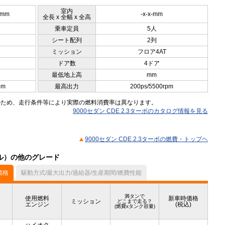
室内
0mm
-x-x-mm
全長 x 全幅 x 全高
乗車定員
5人
シート配列
2列
ミッション
フロア4AT
ドア数
4ドア
最低地上高
mm
pm
最高出力
200ps/5500rpm
のため、走行条件等により実際の燃料消費率は異なります。
9000セダン CDE 2.3ターボのカタログ情報を見る
9000セダン CDE 2.3ターボの燃費・トップヘ
モデル）の他のグレード
価格
駆動方式/最大出力/過給器/生産期間/燃費性能
満タンで
使用燃料
新車時価格
ミッション
どこまで走る？
エンジン
(税込)
(燃費xタンク容量)