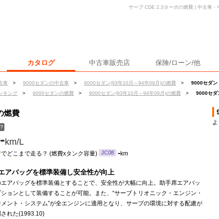
サーブ CDE 2.3ターボの燃費 | 中古
カタログ
中古車販売店
保険/ローン/他
古車
>
9000セダンの中古車
>
9000セダン(93年10月～94年09月)の燃費
>
9000セダン
ンキング
>
9000セダンの燃費
>
9000セダン(93年10月～94年09月)の燃費
>
9000セダ
ボの燃費
よ
？
-
km/L
ン
-
JC08
でどこまで走る？ (燃費xタンク容量)
km
エアバッグを標準装備し安全性が向上
のエアバッグを標準装備とすることで、安全性が大幅に向上。助手席エアバッ
プションとして装備することが可能。また、“サーブトリオニック・エンジン・
ジメント・システム”が全エンジンに適用となり、サーブの環境に対する配慮が
れた(1993.10)