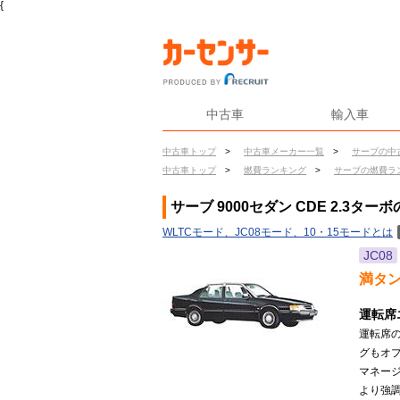
{
中古車
輸入車
中古車トップ
>
中古車メーカー一覧
>
サーブの中
中古車トップ
>
燃費ランキング
>
サーブの燃費ラ
サーブ 9000セダン CDE 2.3ター
WLTCモード、JC08モード、10・15モードとは
JC08
満タ
運転席
運転席
グもオ
マネー
より強調さ