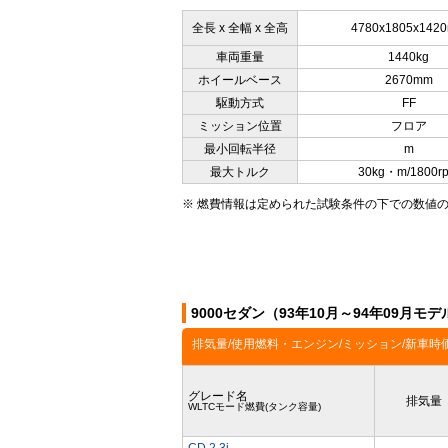
全長 x 全幅 x 全高
4780x1805x142
車両重量
1440kg
ホイールベース
2670mm
駆動方式
FF
ミッション位置
フロア
最小回転半径
m
最大トルク
30kg・m/1800r
※ 燃費情報は定められた試験条件の下での数値
9000セダン（93年10月～94年09月
排気量/使用燃料・エンジン/ミッション/新車時
グレード名
排気量
WLTCモード燃費(タンク容量)