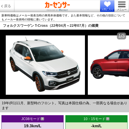
戻る
お気に入り
メニュー
新車時価格はメーカー発表当時の車両本体価格です。また基本情報など、その他の項目について
もメーカー発表時の情報に基いています。
フォルクスワーゲン T-Cross（22年04月～22年07月）の燃費
1/3
19年(R1)11月、新型時のフロント。写真は本国仕様の為、一部異なる場合があり
ます
JC08モード
10・15モード
19.3km/L
-km/L