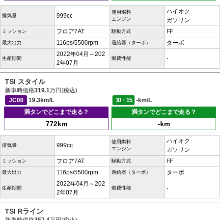
ハイオク
使用燃料
999cc
排気量
エンジン
ガソリン
フロア7AT
FF
ミッション
駆動方式
116ps/5500rpm
ターボ
最大出力
過給器（ターボ）
2022年04月～202
-
生産期間
燃費性能
2年07月
TSI スタイル
新車時価格
319.1
万円(税込)
JC08
19.3km/L
10・15
-km/L
満タンでどこまで走る？
満タンでどこまで走る？
772km
-km
ハイオク
使用燃料
999cc
排気量
エンジン
ガソリン
フロア7AT
FF
ミッション
駆動方式
116ps/5500rpm
ターボ
最大出力
過給器（ターボ）
2022年04月～202
-
生産期間
燃費性能
2年07月
TSI Rライン