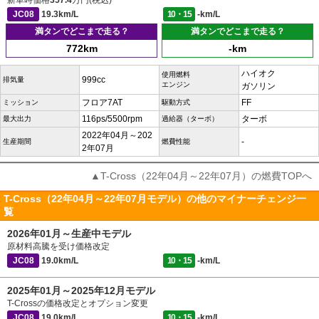
新車時価格
357.4
万円(税込)
JC08
19.3km/L
10・15
-km/L
満タンでどこまで走る？
満タンでどこまで走る？
772km
-km
ハイオク
使用燃料
999cc
排気量
エンジン
ガソリン
フロア7AT
FF
ミッション
駆動方式
116ps/5500rpm
ターボ
最大出力
過給器（ターボ）
2022年04月～202
-
生産期間
燃費性能
2年07月
▲T-Cross（22年04月～22年07月）の燃費TOPへ
T-Cross（22年04月～22年07月モデル）の他のマイナーチェンジ一
覧
2026年01月～生産中モデル
原材料高騰を受け価格改定
JC08
19.0km/L
10・15
-km/L
2025年01月～2025年12月モデル
T-Crossの価格改定とオプション変更
JC08
19.0km/L
10・15
-km/L