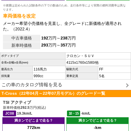
※燃費は定められた試験条件の下での数値のため、走行条件等により実際の燃料消費率は異な
ります。
車両価格を改定
メーカー希望小売価格を見直し、全グレードに新価格が適用され
た。（2022.4）
中古車価格
192
万円～
238
万円
293
万円～
357
万円
新車時価格
クロカン・ＳＵＶ
ボディタイプ
4115x1760x1580/他
全長x全幅x全高(mm)
116馬力
FF
最高出力
駆動方式
999cc
5名
排気量
乗車定員
この車のカタログ情報を見る
T-Cross（22年04月～22年07月モデル）のグレード一覧
TSI アクティブ
新車時価格
292.5
万円(税込)
JC08
19.3km/L
10・15
-km/L
満タンでどこまで走る？
満タンでどこまで走る？
772km
-km