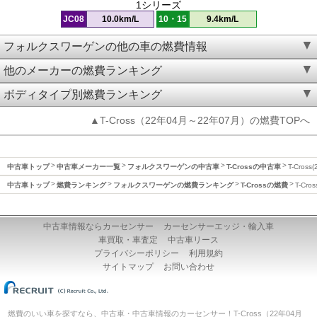
1シリーズ
JC08
10.0km/L
10・15
9.4km/L
フォルクスワーゲンの他の車の燃費情報
他のメーカーの燃費ランキング
ボディタイプ別燃費ランキング
▲T-Cross（22年04月～22年07月）の燃費TOPへ
中古車トップ
中古車メーカー一覧
フォルクスワーゲンの中古車
T-Crossの中古車
T-Cros
中古車トップ
燃費ランキング
フォルクスワーゲンの燃費ランキング
T-Crossの燃費
T-Cr
中古車情報ならカーセンサー
カーセンサーエッジ・輸入車
車買取・車査定
中古車リース
プライバシーポリシー
利用規約
サイトマップ
お問い合わせ
燃費のいい車を探すなら、中古車・中古車情報のカーセンサー！T-Cross（22年04月