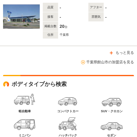
-
-
品質
アフター
-
-
接客
雰囲気
20
掲載台数
台
住所
千葉県
もっと見る
千葉県館山市の加盟店を見る
ボディタイプから検索
軽自動車
コンパクトカー
SUV・クロカン
ミニバン
ハッチバック
セダン