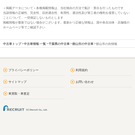
＜掲載データについて＞各種掲載情報は、当社独自の方法で集計・算出を行ったものです
当該情報の正確性、完全性、目的適合性、有用性、適法性及び第三者の権利を侵害していない
ことについて、一切保証しないものとします
掲載情報が最新ではない場合がございます。最新かつ正確な情報は、国や各自治体・店舗様の
ホームページ等でご確認下さい
中古車トップ
中古車情報:一覧
千葉県の中古車
館山市の中古車
館山市の街情報
プライバシーポリシー
利用規約
サイトマップ
お問い合わせ
車買取・車査定