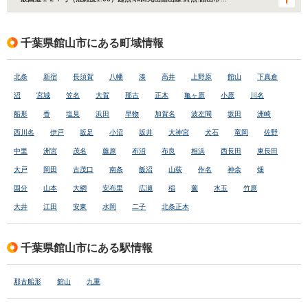
千葉県館山市にある町域情報
北条
新宿
長須賀
八幡
湊
高井
上野原
館山
下真倉
沼
宮城
笠名
大賀
那古
正木
亀ヶ原
小原
川名
船形
香
塩見
浜田
早物
加賀名
波左間
坂田
洲崎
西川名
伊戸
坂足
小沼
坂井
大神宮
犬石
竜岡
佐野
中里
洲宮
茂名
藤原
布沼
布良
相浜
西長田
東長田
大戸
岡田
古茂口
南条
飯沼
山荻
作名
神余
畑
国分
山本
大網
安布里
広瀬
稲
薗
水玉
竹原
大井
江田
安東
水岡
二子
北条正木
千葉県館山市にある駅情報
那古船形
館山
九重