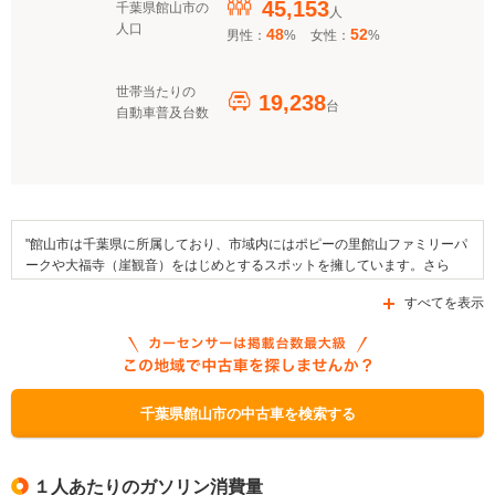
45,153
千葉県館山市の
人
人口
48
52
男性：
%
女性：
%
世帯当たりの
19,238
台
自動車普及台数
"館山市は千葉県に所属しており、市域内にはポピーの里館山ファミリーパ
ークや大福寺（崖観音）をはじめとするスポットを擁しています。さら
に、館山運動公園や城山公園なども、館山市内に設けられた公園として挙
すべてを表示
げられます。地域のイベントとしては南総里見まつりや船形ふれあい市場
祭り、あるいは館山湾寒中水泳大会を挙げることができます。また、地域
の特産品としてはくじらのたれやびわなどがあります。国道127号線や国
道410号線、あるいは県道86号線といった道路が通る館山市には、東日本
旅客鉄道内房線の駅が設置されています。なお、千葉県館山市では、「環
境保全資金」、「次世代自動車充電インフラ整備促進事業」、「クリーン
千葉県館山市の中古車を検索する
エネルギー自動車導入促進対策費補助金」などの補助金制度が活用できま
す。"
１人あたりのガソリン消費量