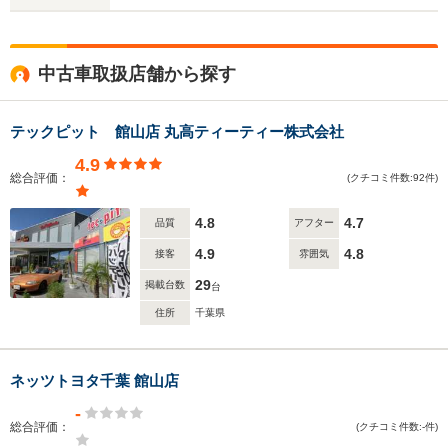
中古車取扱店舗から探す
テックピット 館山店 丸高ティーティー株式会社
4.9
総合評価：
(クチコミ件数:92件)
4.8
4.7
品質
アフター
4.9
4.8
接客
雰囲気
29
掲載台数
台
住所
千葉県
ネッツトヨタ千葉 館山店
-
総合評価：
(クチコミ件数:-件)