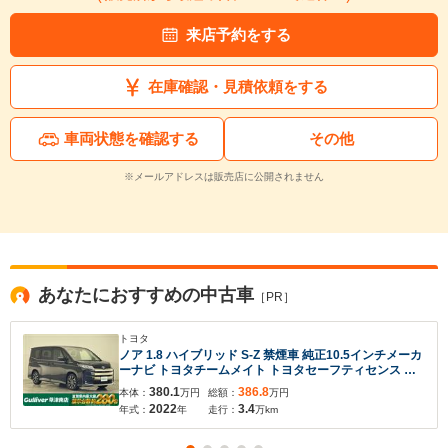
来店予約をする
在庫確認・見積依頼をする
車両状態を確認する
その他
※メールアドレスは販売店に公開されません
あなたにおすすめの中古車
［PR］
トヨタ
ノア 1.8 ハイブリッド S-Z 禁煙車 純正10.5インチメーカ
ーナビ トヨタチームメイト トヨタセーフティセンス ユ
ニバーサルステップ クルーズコントロール 両側パワース
380.1
386.8
本体：
万円
総額：
万円
ライドドア 100V電源 シートヒーター ETC2.0 ドライブ
2022
3.4
年式：
年
走行：
万km
レコーダー