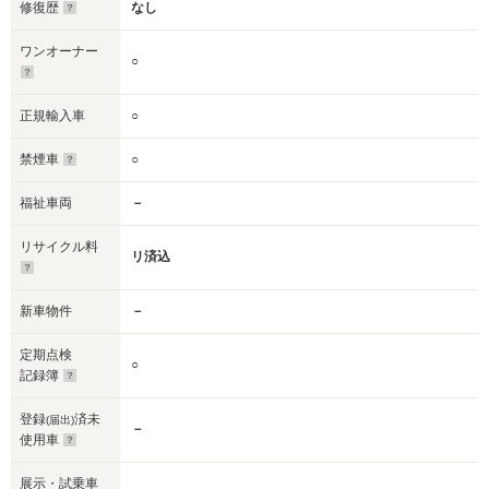
修復歴
なし
ワンオーナー
○
正規輸入車
○
禁煙車
○
福祉車両
－
リサイクル料
リ済込
新車物件
－
定期点検
○
記録簿
登録
済未
(届出)
－
使用車
展示・試乗車