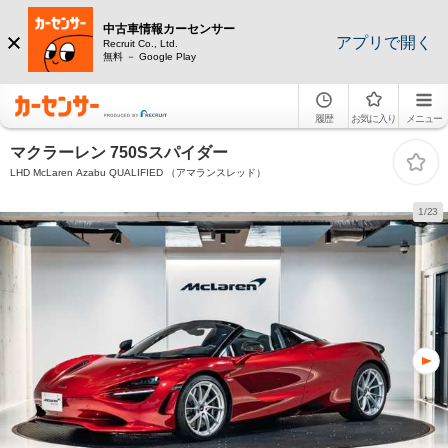
中古車情報カーセンサー
アプリで開く
Recruit Co., Ltd.
無料 － Google Play
履歴
お気に入り
メニュー
マクラーレン 750Sスパイダー
LHD McLaren Azabu QUALIFIED （アマランスレッド）
1/23