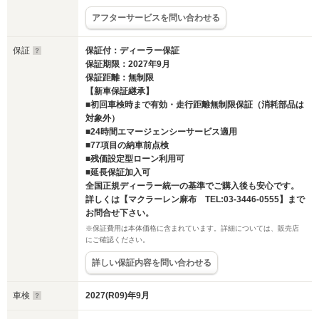
アフターサービスを問い合わせる
保証
保証付：ディーラー保証
保証期限：2027年9月
保証距離：無制限
【新車保証継承】
■初回車検時まで有効・走行距離無制限保証（消耗部品は
対象外）
■24時間エマージェンシーサービス適用
■77項目の納車前点検
■残価設定型ローン利用可
■延長保証加入可
全国正規ディーラー統一の基準でご購入後も安心です。
詳しくは【マクラーレン麻布 TEL:03-3446-0555】まで
お問合せ下さい。
※保証費用は本体価格に含まれています。詳細については、販売店
にご確認ください。
詳しい保証内容を問い合わせる
車検
2027(R09)年9月