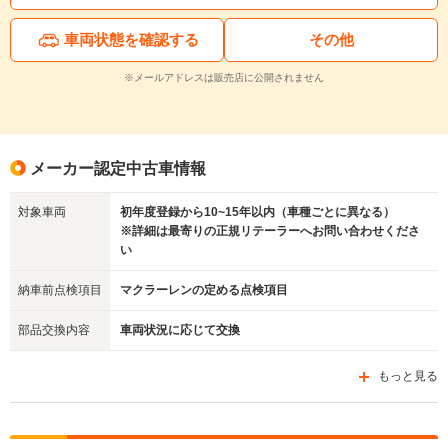
車両状態を確認する
その他
※メールアドレスは販売店に公開されません
入力途中の情報を保存しますか？
メーカー認定中古車情報
※次回問い合わせをする際に自動入力されます
※保存された情報は
90
日で破棄されます
対象車両
初年度登録から10~15年以内（車種ごとに異なる）
※詳細は最寄りの正規リテーラーへお問い合わせくださ
い
いいえ
はい
納車前点検項目
マクラーレンの定める点検項目
部品交換内容
車両状況に応じて交換
もっと見る