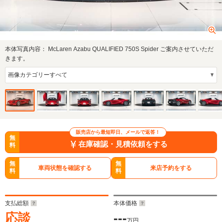
本体写真内容：
McLaren Azabu QUALIFIED 750S Spider ご案内させていただ
きます。
販売店から最短即日、メールで返答！
無
在庫確認・見積依頼をする
料
無
無
車両状態を確認する
来店予約をする
料
料
支払総額
本体価格
応談
---
万円