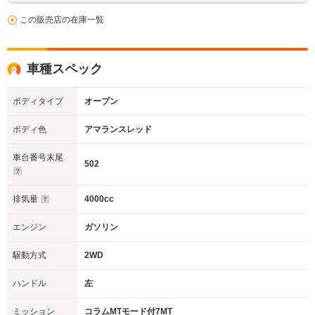
この販売店の在庫一覧
車種スペック
ボディタイプ
オープン
ボディ色
アマランスレッド
車台番号末尾
502
排気量
4000cc
エンジン
ガソリン
駆動方式
2WD
ハンドル
左
ミッション
コラムMTモード付7MT