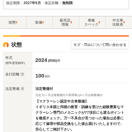
保証期限：
2027年9月
保証距離：
無制限
販売店
車種
中古車
状態
装備
情報
スペック
比較表
状態
キズ・凹みについて問い合わせる
年式
2024
(R06)
年
(初年度登録年)
走行距離
100
km
法定整備
法定整備付
法定12ヶ月点検整備付※商用車は6ヶ月点検整備付
【マクラーレン認定中古車整備】
イギリス本国と同様の教育・訓練を受けた経験豊富なマ
クラーレン専門のメカニックが77項目にも渡るポイント
を徹底チェック。万一不具合が見つかった場合は必要に
応じて修理や部品交換をした後お届けいたしますので、
安心してご検討下さい。