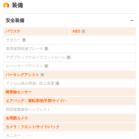
装備
安全装備
パワステ
ABS
サポカー
衝突被害軽減ブレーキ
アダプティブクルーズコントロール
レーンキープアシスト
パーキングアシスト
アクセル踏み間違い防止装置
障害物センサー
エアバッグ：運転席/助手席/サイド/－
頸部衝撃緩和ヘッドレスト
全周囲カメラ
カメラ：フロント/サイド/バック
モニター：－/－