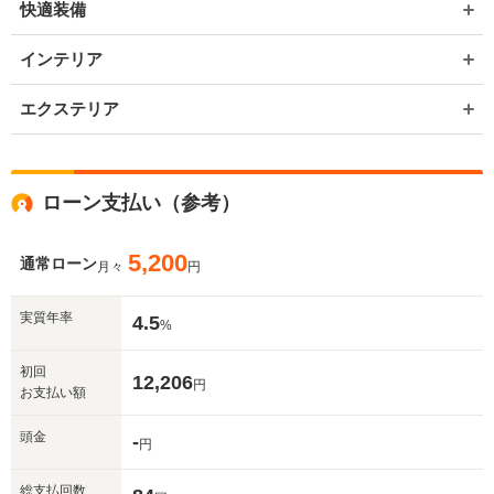
快適装備
インテリア
エクステリア
ローン支払い（参考）
5,200
通常ローン
月々
円
実質年率
4.5
%
初回
12,206
円
お支払い額
頭金
-
円
総支払回数