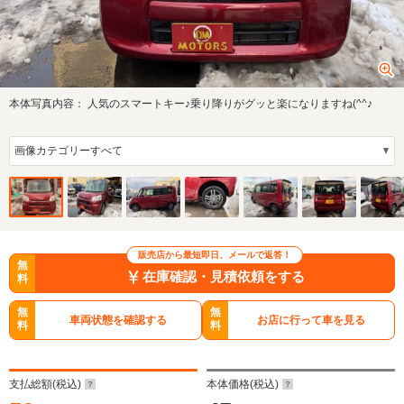
本体写真内容：
人気のスマートキー♪乗り降りがグッと楽になりますね(^^♪
販売店から最短即日、メールで返答！
無
在庫確認・見積依頼をする
料
無
無
車両状態を確認する
お店に行って車を見る
料
料
支払総額(税込)
本体価格(税込)