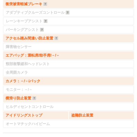
衝突被害軽減ブレーキ
アダプティブクルーズコントロール
レーンキープアシスト
パーキングアシスト
アクセル踏み間違い防止装置
障害物センサー
エアバッグ：運転席/助手席/－/－
頸部衝撃緩和ヘッドレスト
全周囲カメラ
カメラ：－/－/バック
モニター：－/－
横滑り防止装置
ヒルディセントコントロール
アイドリングストップ
盗難防止装置
オートマチックハイビーム