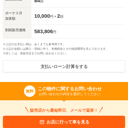
84
回
ボーナス月
10,000
2
円 ×
回
加算額
割賦販売価格
583,806
円
※上記のお支払い例は、あくまでも参考例です。
※上記の金額には購入・登録に伴う、各種税金とその他諸費用を含んでおります。
※詳しくは、各販売店までお問い合わせください。
入力途中の情報を保存しますか？
支払いローン計算をする
※次回問い合わせをする際に自動入力されます
※保存された情報は
90
日で破棄されます
この物件に関するお問い合わせ
無料
いいえ
はい
お問い合わせの内容を選択してください
販売店から最短即日、メールで返答！
お店に行って車を見る