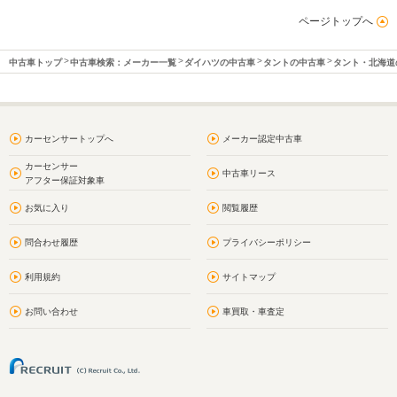
ページトップへ
中古車トップ
中古車検索：メーカー一覧
ダイハツの中古車
タントの中古車
タント・北海道
カーセンサートップへ
メーカー認定中古車
カーセンサー
中古車リース
アフター保証対象車
お気に入り
閲覧履歴
問合わせ履歴
プライバシーポリシー
利用規約
サイトマップ
お問い合わせ
車買取・車査定