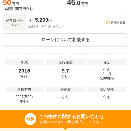
50
45
.0
万円
万円
（諸費用
5
万円含む）
5,200
通常ローン
月々
円
詳細を見る
（税込）
頭金
0
円・
7
年（
84
回払い）
ローンについて相談する
年式
走行距離
保証
付き
2016
9.7
3ヵ月
(H28)
万
km
5,000km
車検有無
修復歴
法定整備
2027(R09)
なし
付き
年
4
月
この物件に関するお問い合わせ
無料
お問い合わせの内容を選択してください