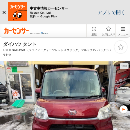
中古車情報カーセンサー
アプリで開く
Recruit Co., Ltd.
無料 － Google Play
履歴
お気に入り
メニュー
ダイハツ タント
660 X SAII 4WD （ファイアークォーツレッドメタリック）フルセグTV バックカメ
ラ付き
1/63