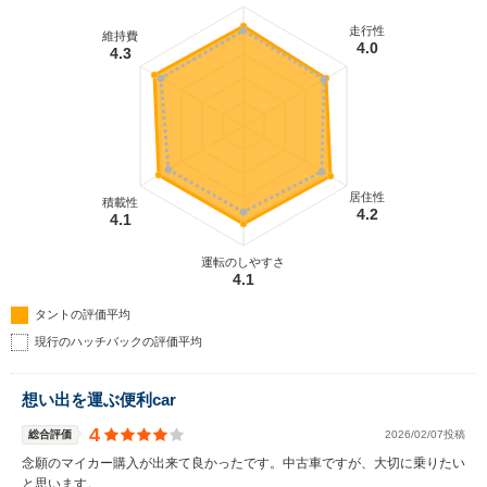
走行性
維持費
4.0
4.3
居住性
積載性
4.2
4.1
運転のしやすさ
4.1
タントの評価平均
現行のハッチバックの評価平均
想い出を運ぶ便利car
4
総合評価
2026/02/07投稿
念願のマイカー購入が出来て良かったです。中古車ですが、大切に乗りたい
と思います。