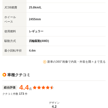
JC08燃費
25.8km/L
ホイール
2455mm
ベース
使用燃料
レギュラー
駆動方式
四輪駆動(4WD)
最小回転半径
4.4m
新車の360°画像で内装・外装を隅々まで見る
車種クチコミ
4.4
総合評価
点
173
クチコミ件数
件
デザイン
4.2