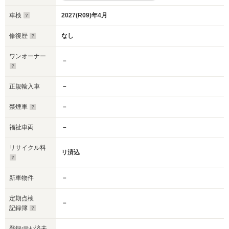
車検
2027(R09)年4月
修復歴
なし
ワンオーナー
－
正規輸入車
－
禁煙車
－
福祉車両
－
リサイクル料
リ済込
新車物件
－
定期点検
－
記録簿
登録
済未
(届出)