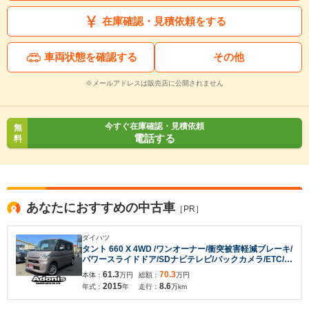
在庫確認・見積依頼をする
車両状態を確認する
その他
※メールアドレスは販売店に公開されません
今すぐ在庫確認・見積依頼
無
電話する
料
あなたにおすすめの中古車
［PR］
ダイハツ
タント 660 X 4WD /ワンオーナー/衝突被害軽減ブレーキ/
パワースライドドア/SDナビテレビ/バックカメラ/ETC/ド
ライブレコーダー/
61.3
70.3
本体：
万円
総額：
万円
2015
8.6
年式：
年
走行：
万km