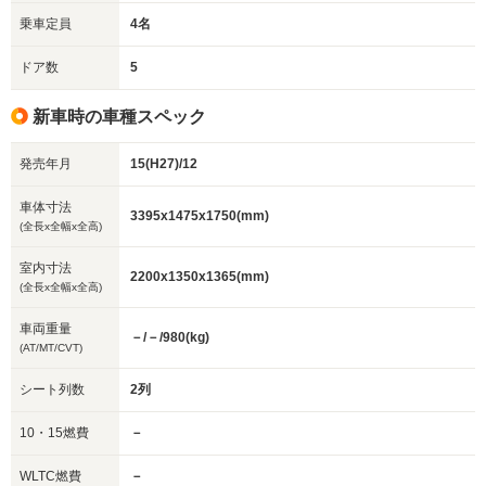
乗車定員
4名
ドア数
5
新車時の車種スペック
発売年月
15(H27)/12
車体寸法
3395x1475x1750(mm)
(全長x全幅x全高)
室内寸法
2200x1350x1365(mm)
(全長x全幅x全高)
車両重量
－/－/980(kg)
(AT/MT/CVT)
シート列数
2列
10・15燃費
－
WLTC燃費
－