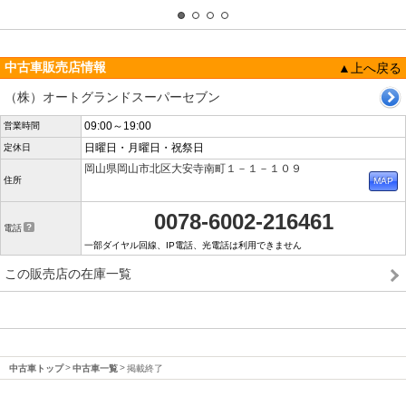
中古車販売店情報
▲上へ戻る
（株）オートグランドスーパーセブン
09:00～19:00
営業時間
日曜日・月曜日・祝祭日
定休日
岡山県岡山市北区大安寺南町１－１－１０９
住所
0078-6002-216461
電話
一部ダイヤル回線、IP電話、光電話は利用できません
この販売店の在庫一覧
中古車トップ
中古車一覧
掲載終了