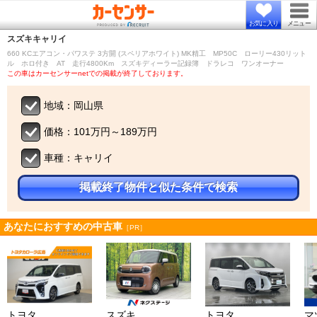
お気に入り
メニュー
スズキ
キャリイ
660 KCエアコン・パワステ 3方開 (スペリアホワイト) MK精工 MP50C ローリー430リット
ル ホロ付き AT 走行4800Km スズキディーラー記録簿 ドラレコ ワンオーナー
この車はカーセンサーnetでの掲載が終了しております。
地域：岡山県
価格：101万円～189万円
車種：キャリイ
掲載終了物件と似た条件で検索
あなたにおすすめの中古車
［PR］
トヨタ
スズキ
トヨタ
マ