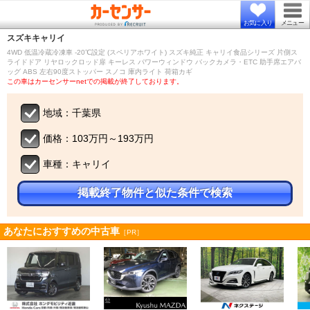
お気に入り
メニュー
スズキ
キャリイ
4WD 低温冷蔵冷凍車 -20℃設定 (スペリアホワイト) スズキ純正 キャリイ食品シリーズ 片側ス
ライドドア リヤロックロッド扉 キーレス パワーウィンドウ バックカメラ・ETC 助手席エアバ
ッグ ABS 左右90度ストッパー スノコ 庫内ライト 荷箱カギ
この車はカーセンサーnetでの掲載が終了しております。
地域：千葉県
価格：103万円～193万円
車種：キャリイ
掲載終了物件と似た条件で検索
あなたにおすすめの中古車
［PR］