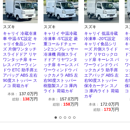
スズキ
スズキ
スズキ
ス
キャリイ 冷蔵冷凍
キャリイ 中温冷蔵
キャリイ 低温冷蔵
キ
車 中温-5℃設定 キ
冷凍車 -5℃設定 菱
冷凍車 -20℃設定
冷
ャリイ食品シリー
重コールドチェー
キャリイ食品シリ
キ
ズ 片側ワンタッチ
ン2コンプレッサー
ーズ 片側スライド
ー
スライドドア リヤ
冷凍機 両側スライ
ドア リヤロックロ
ド
ワンタッチ扉 キー
ドドア リヤワンタ
ッド扉 キーレス パ
ッ
レス パワーウィン
ッチ扉 キーレス パ
ワーウィンドウ バ
ワ
ドウ ETC 助手席エ
ワーウィンドウ バ
ックカメラ 助手席
ッ
アバッグ ABS 左右
ックカメラ ABS 左
エアバッグ ABS 左
エ
90度ストッパー ス
右90度ストッパー
右90度ストッパー
右
ノコ 荷箱カギ
樹脂製スノコ 庫内
保冷カーテン スノ
保
ライト 荷箱カギ
コ 庫内ライト 荷箱
コ
137.0
万円
本体：
カギ
138
万円
157.0
万円
総額：
本体：
158
万円
172.0
万円
総額：
本体：
173
万円
総額：