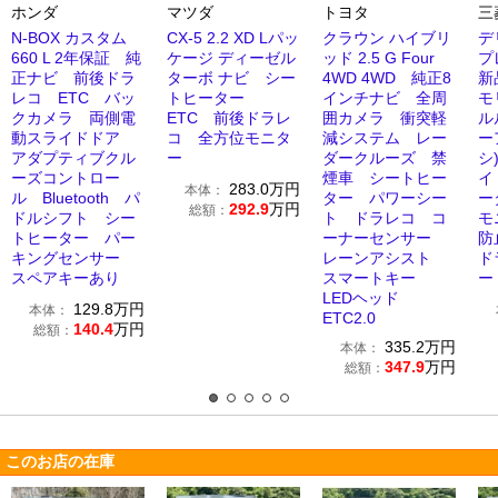
ホンダ
マツダ
トヨタ
三
N-BOX カスタム
CX-5 2.2 XD Lパッ
クラウン ハイブリ
デ
660 L 2年保証 純
ケージ ディーゼル
ッド 2.5 G Four
プ
正ナビ 前後ドラ
ターボ ナビ シー
4WD 4WD 純正8
新
レコ ETC バッ
トヒーター
インチナビ 全周
モ
クカメラ 両側電
ETC 前後ドラレ
囲カメラ 衝突軽
ル
動スライドドア
コ 全方位モニタ
減システム レー
ー
アダプティブクル
ー
ダークルーズ 禁
シ
ーズコントロー
煙車 シートヒー
イ
283.0
万円
本体：
ル Bluetooth パ
ター パワーシー
ー
292.9
万円
総額：
ドルシフト シー
ト ドラレコ コ
モ
トヒーター パー
ーナーセンサー
防
キングセンサー
レーンアシスト
ド
スペアキーあり
スマートキー
ー
LEDヘッド
129.8
万円
本体：
ETC2.0
140.4
万円
総額：
335.2
万円
本体：
347.9
万円
総額：
このお店の在庫