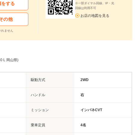
頼をする
※一部ダイヤル回線、IP・光
回線は利用不可
お店の地図を見る
その他
されません
0 L 岡山県)
駆動方式
2WD
ハンドル
右
ミッション
インパネCVT
乗車定員
4名