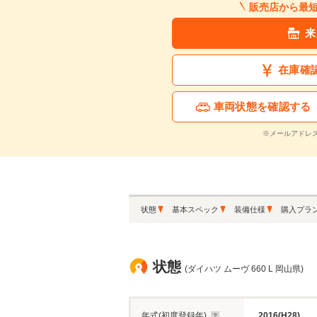
販売店から最
来
在庫確
車両状態を確認する
※メールアドレ
状態
基本スペック
装備仕様
購入プラ
状態
(ダイハツ ムーヴ 660 L 岡山県)
年式(初度登録年)
2016(H28)