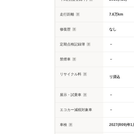
走行距離
7.6万km
修復歴
なし
定期点検記録簿
－
禁煙車
－
リサイクル料
リ済込
展示・試乗車
－
エコカー減税対象車
－
車検
2027(R09)年1