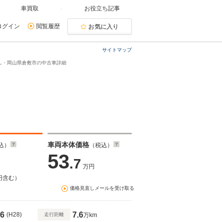
車買取
お役立ち記事
ログイン
閲覧履歴
お気に入り
サイトマップ
0 L・岡山県倉敷市の中古車詳細
車両本体価格
込）
（税込）
53
.7
万円
円含む）
価格見直しメールを受け取る
6
7.6
(H28)
走行距離
万km