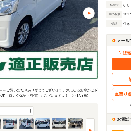
なし
修復歴
2027
車検有無
付き
保証
メール
販売
車をご覧いただきありがとうございます。気になるお車がござ
車両状
K！ロング保証（有償）もございますよ！ 》(1/53枚)
お電話