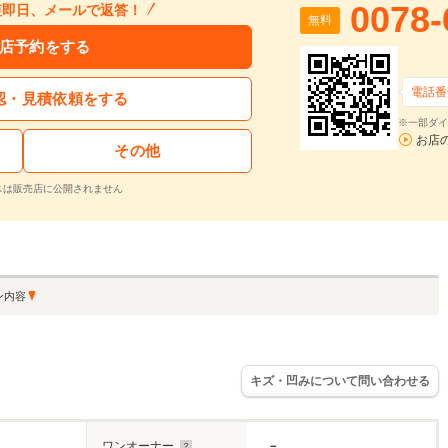
0078-
短即日、メールで返答！
無料
店予約をする
電話番
認・見積依頼をする
※一部ダイ
お店
その他
スは販売店に公開されません
ン内容
キズ・凹みについて問い合わせる
ワンオーナー
－