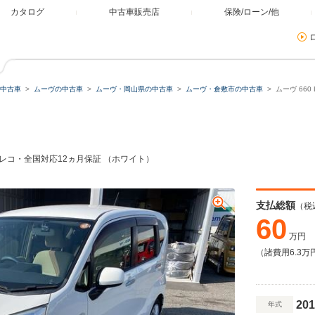
カタログ
中古車販売店
保険/ローン/他
中古車
ムーヴの中古車
ムーヴ・岡山県の中古車
ムーヴ・倉敷市の中古車
ムーヴ 66
ラレコ・全国対応12ヵ月保証 （ホワイト）
支払総額
（税
60
万円
（諸費用6.3万
201
年式