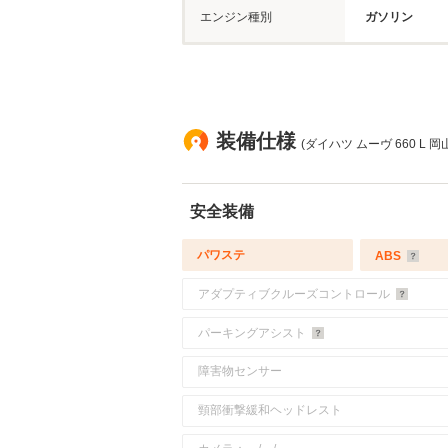
エンジン種別
ガソリン
装備仕様
(ダイハツ ムーヴ 660 L 岡
安全装備
パワステ
ABS
アダプティブクルーズコントロール
パーキングアシスト
障害物センサー
頸部衝撃緩和ヘッドレスト