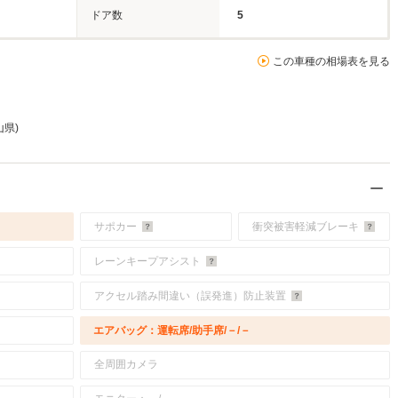
ドア数
5
この車種の相場表を見る
山県)
サポカー
衝突被害軽減ブレーキ
レーンキープアシスト
アクセル踏み間違い（誤発進）防止装置
エアバッグ：運転席/助手席/－/－
全周囲カメラ