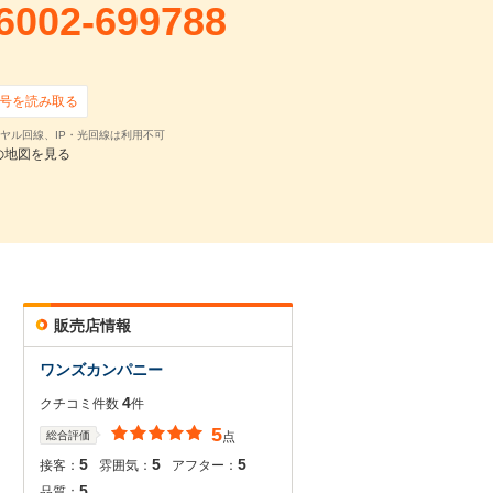
6002-699788
号を読み取る
ヤル回線、IP・光回線は利用不可
の地図を見る
販売店情報
ワンズカンパニー
4
クチコミ件数
件
5
総合評価
点
5
5
5
接客：
雰囲気：
アフター：
5
品質：