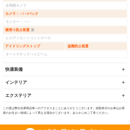
全周囲カメラ
カメラ：－/－/バック
モニター：－/－
横滑り防止装置
ヒルディセントコントロール
アイドリングストップ
盗難防止装置
オートマチックハイビーム
快適装備
インテリア
エクステリア
この度は弊社在庫商品車へのアクセスまことにありがとうございます。総額表示のお車はお客
様のお住まい地域によって異なる場合がございます。あらかじめご了承ください。