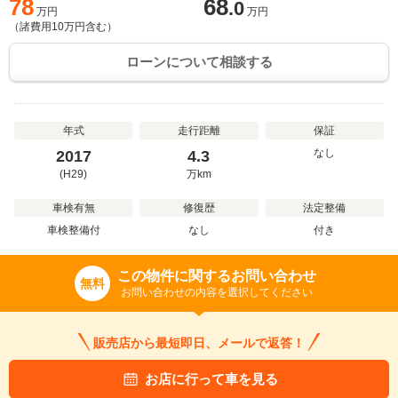
78
68
.0
万円
万円
（諸費用
10
万円含む）
ローンについて相談する
年式
走行距離
保証
なし
2017
4.3
(H29)
万
km
車検有無
修復歴
法定整備
車検整備付
なし
付き
この物件に関するお問い合わせ
無料
お問い合わせの内容を選択してください
販売店から最短即日、メールで返答！
お店に行って車を見る