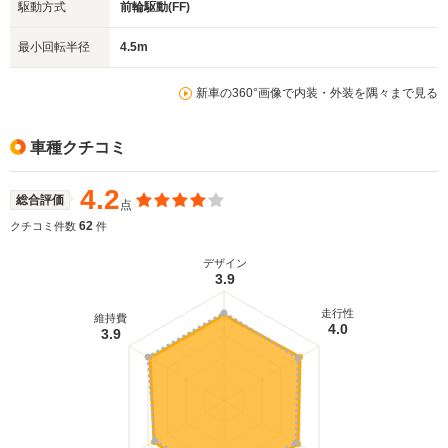
駆動方式
前輪駆動(FF)
最小回転半径
4.5m
新車の360°画像で内装・外装を隅々まで見る
車種クチコミ
4.2
総合評価
点
62
クチコミ件数
件
デザイン
3.9
走行性
維持費
4.0
3.9