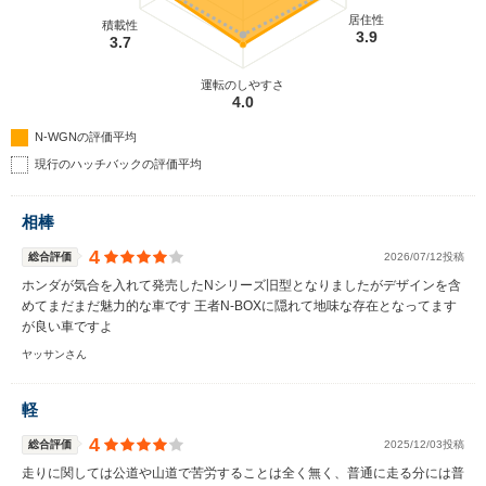
居住性
積載性
3.9
3.7
運転のしやすさ
4.0
N-WGNの評価平均
現行のハッチバックの評価平均
相棒
4
総合評価
2026/07/12投稿
ホンダが気合を入れて発売したNシリーズ旧型となりましたがデザインを含
めてまだまだ魅力的な車です 王者N-BOXに隠れて地味な存在となってます
が良い車ですよ
ヤッサンさん
軽
4
総合評価
2025/12/03投稿
走りに関しては公道や山道で苦労することは全く無く、普通に走る分には普