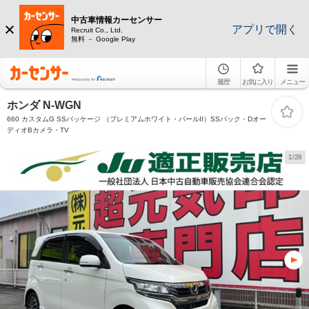
中古車情報カーセンサー
アプリで開く
Recruit Co., Ltd.
無料 － Google Play
履歴
お気に入り
メニュー
ホンダ N-WGN
660 カスタムG SSパッケージ （プレミアムホワイト・パールII）SSパック・Dオー
ディオBカメラ・TV
1/28