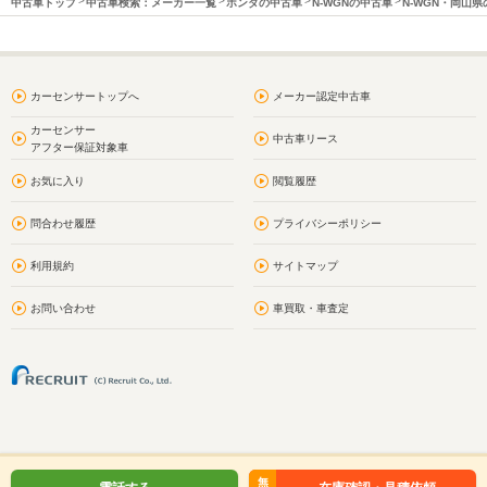
中古車トップ
中古車検索：メーカー一覧
ホンダの中古車
N-WGNの中古車
N-WGN・岡山
カーセンサートップへ
メーカー認定中古車
カーセンサー
中古車リース
アフター保証対象車
お気に入り
閲覧履歴
問合わせ履歴
プライバシーポリシー
利用規約
サイトマップ
お問い合わせ
車買取・車査定
無