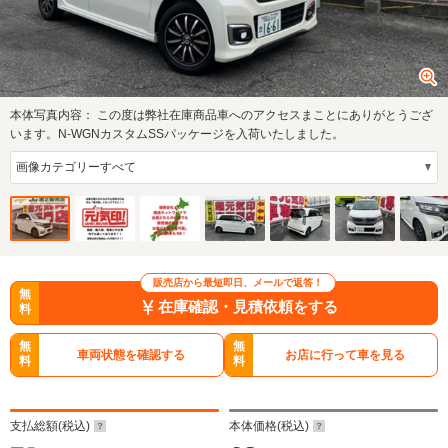
本体写真内容：
この度は弊社在庫商品車へのアクセスまことにありがとうござ
います。N-WGNカスタムSSパッケージを入荷いたしました。
販売店から最短即日、メールで返答！
無
在庫確認・見積依頼をする
料
無
無
車両状態を確認する
お店に行って車を見る
料
料
支払総額(税込)
本体価格(税込)