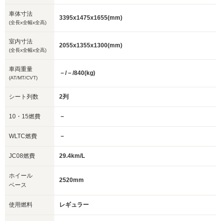
車体寸法
3395x1475x1655(mm)
(全長x全幅x全高)
室内寸法
2055x1355x1300(mm)
(全長x全幅x全高)
車両重量
－/－/840(kg)
(AT/MT/CVT)
シート列数
2列
10・15燃費
－
WLTC燃費
－
JC08燃費
29.4km/L
ホイール
2520mm
ベース
使用燃料
レギュラー