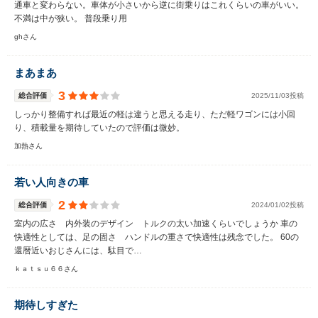
通車と変わらない。車体が小さいから逆に街乗りはこれくらいの車がいい。
不満は中が狭い。 普段乗り用
ghさん
まあまあ
3
総合評価
2025/11/03投稿
しっかり整備すれば最近の軽は違うと思える走り、ただ軽ワゴンには小回
り、積載量を期待していたので評価は微妙。
加熱さん
若い人向きの車
2
総合評価
2024/01/02投稿
室内の広さ 内外装のデザイン トルクの太い加速くらいでしょうか 車の
快適性としては、足の固さ ハンドルの重さで快適性は残念でした。 60の
還暦近いおじさんには、駄目で…
ｋａｔｓｕ６６さん
期待しすぎた