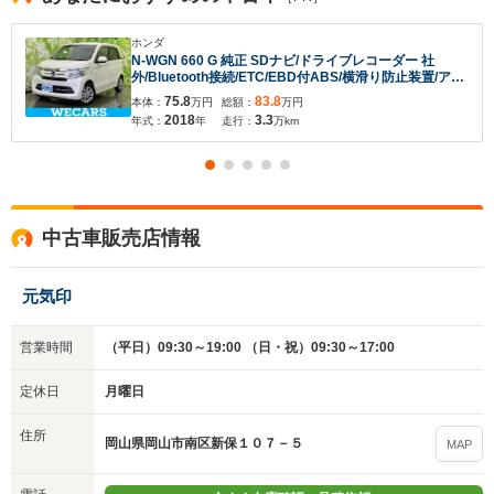
ホンダ
N-WGN 660 G 純正 SDナビ/ドライブレコーダー 社
外/Bluetooth接続/ETC/EBD付ABS/横滑り防止装置/アイ
ドリングストップ/ワンセグTV/エアバッグ 運転席/エアバ
75.8
83.8
本体：
万円
総額：
万円
ッグ 助手席
2018
3.3
年式：
年
走行：
万km
中古車販売店情報
元気印
営業時間
（平日）09:30～19:00 （日・祝）09:30～17:00
定休日
月曜日
住所
入力途中の情報を保存しますか？
岡山県岡山市南区新保１０７－５
MAP
※次回問い合わせをする際に自動入力されます