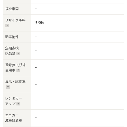
福祉車両
－
リサイクル料
リ済込
新車物件
－
定期点検
－
記録簿
登録
済未
(届出)
－
使用車
展示・試乗車
－
レンタカー
－
アップ
エコカー
－
減税対象車