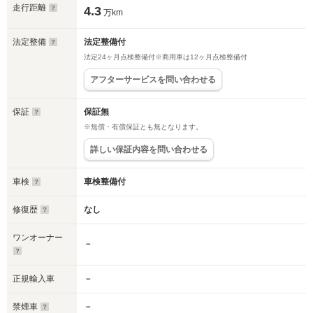
走行距離
4.3
万km
法定整備
法定整備付
法定24ヶ月点検整備付※商用車は12ヶ月点検整備付
アフターサービスを問い合わせる
保証
保証無
※無償・有償保証とも無となります。
詳しい保証内容を問い合わせる
車検
車検整備付
修復歴
なし
ワンオーナー
－
正規輸入車
－
禁煙車
－