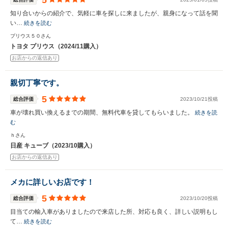
5
知り合いからの紹介で、気軽に車を探しに来ましたが、親身になって話を聞
い…
続きを読む
プリウス５０さん
トヨタ プリウス（2024/11購入）
お店からの返信あり
親切丁寧です。
5
総合評価
2023/10/21投稿
車が壊れ買い換えるまでの期間、無料代車を貸してもらいました。
続きを読
む
ｈさん
日産 キューブ（2023/10購入）
お店からの返信あり
メカに詳しいお店です！
5
総合評価
2023/10/20投稿
目当ての輸入車がありましたので来店した所、対応も良く、詳しい説明もし
て…
続きを読む