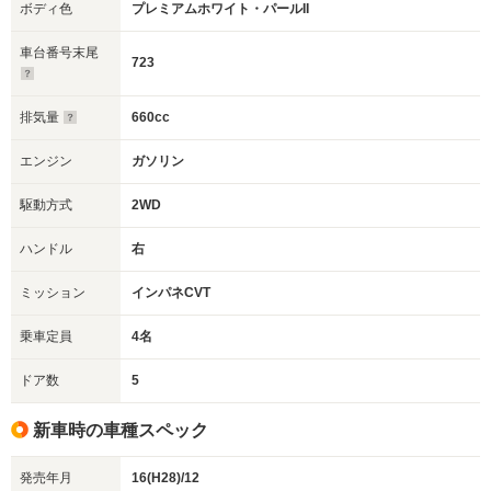
ボディ色
プレミアムホワイト・パールII
車台番号末尾
723
排気量
660cc
エンジン
ガソリン
駆動方式
2WD
ハンドル
右
ミッション
インパネCVT
乗車定員
4名
ドア数
5
新車時の車種スペック
発売年月
16(H28)/12