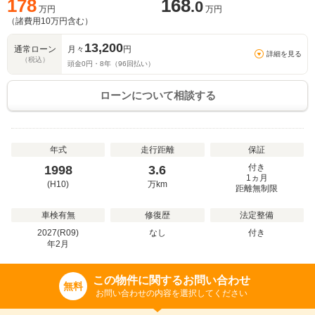
178
168
.0
万円
万円
（諸費用
10
万円含む）
13,200
通常ローン
月々
円
詳細を見る
（税込）
頭金
0
円・
8
年（
96
回払い）
ローンについて相談する
年式
走行距離
保証
付き
1998
3.6
1ヵ月
(H10)
万
km
距離無制限
車検有無
修復歴
法定整備
2027(R09)
なし
付き
年
2
月
この物件に関するお問い合わせ
無料
お問い合わせの内容を選択してください