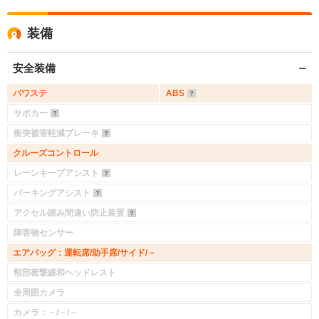
装備
安全装備
パワステ
ABS
サポカー
衝突被害軽減ブレーキ
クルーズコントロール
レーンキープアシスト
パーキングアシスト
アクセル踏み間違い防止装置
障害物センサー
エアバッグ：運転席/助手席/サイド/－
頸部衝撃緩和ヘッドレスト
全周囲カメラ
カメラ：－/－/－