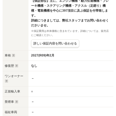
【保証部位】主に、エンジン機構・動力伝達機構・ブレ
ーキ機構・ステアリング機構・アクスル（足廻り）機
構・電装機構を中心に397項目に及ぶ保証を付帯致しま
す。
詳細につきましては、弊社スタッフまでお問い合わせく
ださいませ。
※保証費用は本体価格に含まれています。詳細については、販売店
にご確認ください。
詳しい保証内容を問い合わせる
車検
2027(R09)年2月
修復歴
なし
ワンオーナー
－
正規輸入車
○
禁煙車
－
福祉車両
－