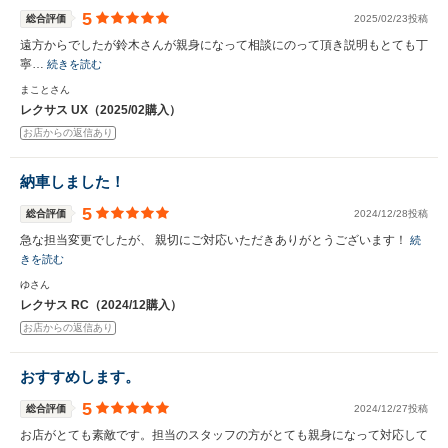
5
総合評価
2025/02/23投稿
遠方からでしたが鈴木さんが親身になって相談にのって頂き説明もとても丁
寧…
続きを読む
まことさん
レクサス UX（2025/02購入）
お店からの返信あり
納車しました！
5
総合評価
2024/12/28投稿
急な担当変更でしたが、 親切にご対応いただきありがとうございます！
続
きを読む
ゆさん
レクサス RC（2024/12購入）
お店からの返信あり
おすすめします。
5
総合評価
2024/12/27投稿
お店がとても素敵です。担当のスタッフの方がとても親身になって対応して