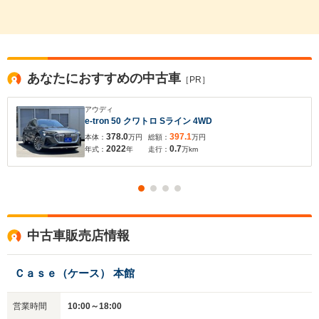
あなたにおすすめの中古車
［PR］
アウディ
e-tron 50 クワトロ Sライン 4WD
378.0
397.1
本体：
万円
総額：
万円
2022
0.7
年式：
年
走行：
万km
入力途中の情報を保存しますか？
中古車販売店情報
※次回問い合わせをする際に自動入力されます
※保存された情報は
90
日で破棄されます
Ｃａｓｅ（ケース） 本館
いいえ
はい
営業時間
10:00～18:00