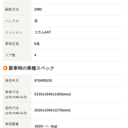
駆動方式
2WD
ハンドル
左
ミッション
コラム4AT
乗車定員
6名
ドア数
4
新車時の車種スペック
発売年月
97(H09)/10
車体寸法
5335x1940x1450(mm)
(全長x全幅x全高)
室内寸法
2020x1560x1170(mm)
(全長x全幅x全高)
車両重量
1820/－/－(kg)