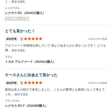
く…
続きを読む
ショコラさん
レクサス RC（2024/12購入）
お店からの返信あり
とても良かった！
5
総合評価
2024/12/07投稿
アルファード30後期を探していて 他よりあきらかに安かったです！ とても
満…
続きを読む
Ｓさん
トヨタ アルファード（2024/12購入）
ケースさんに出会えて良かった
5
総合評価
2024/11/12投稿
最初は友人の紹介で来店しました。 こちらの要望にも親身になって考えて
くれ…
続きを読む
フクハラさん
レクサス RC F（2024/09購入）