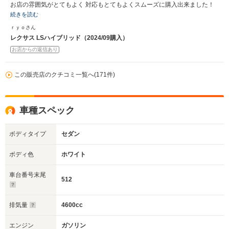
お店の雰囲気がとてもよく 対応もとてもよくスムーズに購入出来ました！
続きを読む
ｒｙｏさん
レクサス LSハイブリッド（2024/09購入）
お店からの返信あり
この販売店のクチコミ一覧へ(171件)
車種スペック
ボディタイプ
セダン
ボディ色
ホワイト
車台番号末尾
512
排気量
4600cc
エンジン
ガソリン