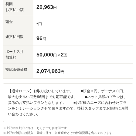
初回
20,963
円
お支払い額
頭金
-
円
総支払回数
96
回
ボーナス月
50,000
2
円 ×
回
加算額
割賦販売価格
2,074,963
円
【通常ローン】お取り扱いしています。 ■頭金０円、ボーナス０円、
最大お支払い回数96回まで対応可能です。 ■ネット掲載のプランは、
参考のお支払いプランとなります。 ■お客様のニーズに合わせたプラ
ンをシミレーションさせて頂きますので、弊社スタッフまでお気軽にお問
い合わせください。
※上記のお支払い例は、あくまでも参考例です。
※上記の金額には購入・登録に伴う、各種税金とその他諸費用を含んでおります。