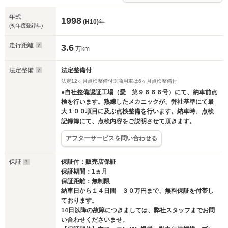
年式
1998
(H10)
年
(初年度登録年)
走行距離
3.6
万km
法定整備
法定整備付
法定12ヶ月点検整備付※商用車は6ヶ月点検整備付
●自社整備認証工場（愛 第９６６６号）にて、納車前点
検を行います。熟練したメカニックが、弊社基準にて最
大１００項目に及ぶ点検整備を行います。納車時、点検
記録簿にて、点検内容をご説明させて頂きます。
アフターサービスを問い合わせる
保証
保証付：販売店保証
保証期間：1ヵ月
保証距離：無制限
納車日から１４日間 ３０万円まで、無料保証を付帯し
ております。
14日以降の故障につきましては、弊社スタッフまでお問
い合わせくださいませ。