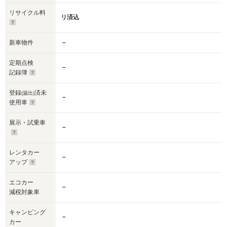
リサイクル料
リ済込
新車物件
－
定期点検
－
記録簿
登録
済未
(届出)
－
使用車
展示・試乗車
－
レンタカー
－
アップ
エコカー
－
減税対象車
キャンピング
－
カー