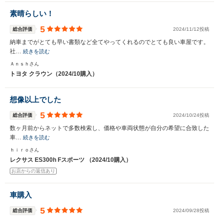
素晴らしい！
5
総合評価
2024/11/12投稿
納車までがとても早い書類など全てやってくれるのでとても良い車屋です。
社…
続きを読む
Ａｎｓｈさん
トヨタ クラウン（2024/10購入）
想像以上でした
5
総合評価
2024/10/24投稿
数ヶ月前からネットで多数検索し、価格や車両状態が自分の希望に合致した
車…
続きを読む
ｈｉｒｏさん
レクサス ES300h Fスポーツ （2024/10購入）
お店からの返信あり
車購入
5
総合評価
2024/09/28投稿