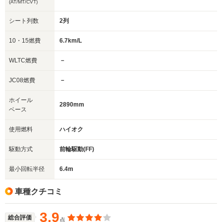
(AT/MT/CVT)
シート列数
2列
10・15燃費
6.7km/L
WLTC燃費
－
JC08燃費
－
ホイール
2890mm
ベース
使用燃料
ハイオク
駆動方式
前輪駆動(FF)
最小回転半径
6.4m
車種クチコミ
3.9
総合評価
点