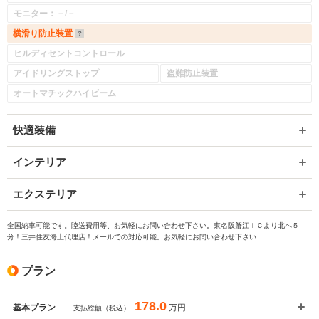
モニター：－/－
横滑り防止装置
ヒルディセントコントロール
アイドリングストップ
盗難防止装置
オートマチックハイビーム
快適装備
インテリア
エクステリア
全国納車可能です。陸送費用等、お気軽にお問い合わせ下さい。東名阪蟹江ＩＣより北へ５
分！三井住友海上代理店！メールでの対応可能。お気軽にお問い合わせ下さい
プラン
178.0
万円
基本プラン
支払総額（税込）