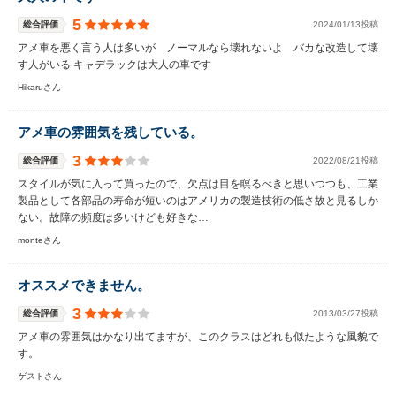
5
総合評価
2024/01/13投稿
アメ車を悪く言う人は多いが ノーマルなら壊れないよ バカな改造して壊
す人がいる キャデラックは大人の車です
Hikaruさん
アメ車の雰囲気を残している。
3
総合評価
2022/08/21投稿
スタイルが気に入って買ったので、欠点は目を瞑るべきと思いつつも、工業
製品として各部品の寿命が短いのはアメリカの製造技術の低さ故と見るしか
ない。故障の頻度は多いけども好きな…
monteさん
オススメできません。
3
総合評価
2013/03/27投稿
アメ車の雰囲気はかなり出てますが、このクラスはどれも似たような風貌で
す。
ゲストさん