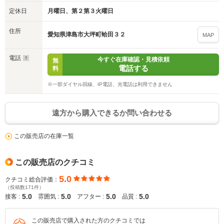
定休日
月曜日、第２第３火曜日
住所
愛知県津島市大坪町蛤田３２
MAP
電話
今すぐ在庫確認・見積依頼
無
電話する
料
※一部ダイヤル回線、IP電話、光電話は利用できません
遠方から購入できるか問い合わせる
この販売店の在庫一覧
この販売店のクチコミ
5.0
クチコミ総合評価：
（投稿数171件）
5.0
5.0
5.0
5.0
接客 :
雰囲気 :
アフター :
品質 :
この販売店で購入された方のクチコミでは