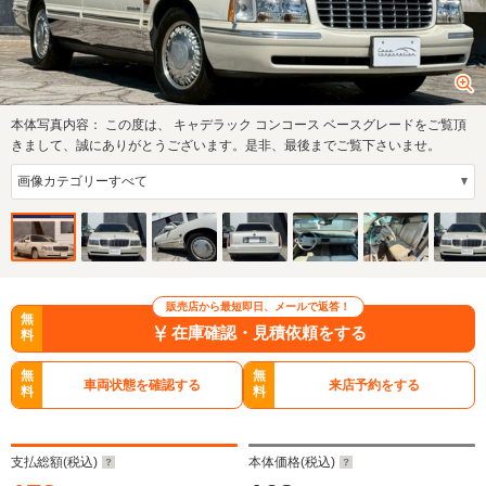
本体写真内容：
この度は、 キャデラック コンコース ベースグレードをご覧頂
きまして、誠にありがとうございます。是非、最後までご覧下さいませ。
販売店から最短即日、メールで返答！
無
在庫確認・見積依頼をする
料
無
無
車両状態を確認する
来店予約をする
料
料
支払総額(税込)
本体価格(税込)