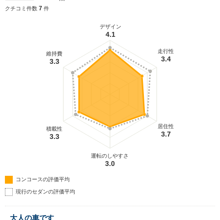
7
クチコミ件数
件
デザイン
4.1
走行性
維持費
3.4
3.3
居住性
積載性
3.7
3.3
運転のしやすさ
3.0
コンコースの評価平均
現行のセダンの評価平均
大人の車です