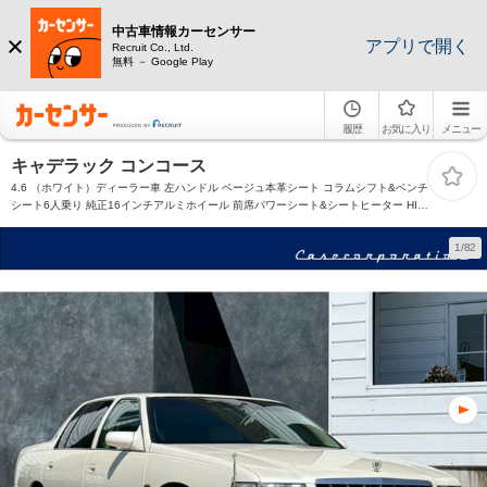
中古車情報カーセンサー
アプリで開く
Recruit Co., Ltd.
無料 － Google Play
履歴
お気に入り
メニュー
キャデラック コンコース
4.6 （ホワイト）ディーラー車 左ハンドル ベージュ本革シート コラムシフト&ベンチ
シート6人乗り 純正16インチアルミホイール 前席パワーシート&シートヒーター HID
ヘッドライト クルーズコントロール ETC2.0 革巻ステアリング
1/82