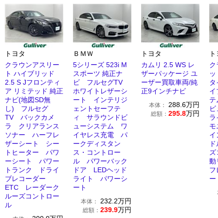
トヨタ
ＢＭＷ
トヨタ
ト
クラウンアスリー
5シリーズ 523i M
カムリ 2.5 WS レ
ク
ト ハイブリッド
スポーツ 純正ナ
ザーパッケージ ユ
ッ
2.5 S Jフロンティ
ビ フルセグTV
ーザー買取車両/純
タ
ア リミテッド 純正
ホワイトレザーシ
正9インチナビ
イ
ナビ(地図SD無
ート インテリジ
テ
288.6
万円
本体：
し) フルセグ
ェントセーフテ
ビ
295.8
万円
総額：
TV バックカメ
ィ サラウンドビ
ラ
ラ クリアランス
ューシステム ワ
モ
ソナー ハーフレ
イヤレス充電 パ
イ
ザーシート シー
ークディスタン
ド
トヒーター パワ
ス・コントロー
ズ
ーシート パワー
ル パワーバック
動
トランク ドライ
ドア LEDヘッド
フ
ブレコーダー
ライト パワーシ
ー
ETC レーダーク
ート
ルーズコントロー
232.2
万円
本体：
ル
239.9
万円
総額：