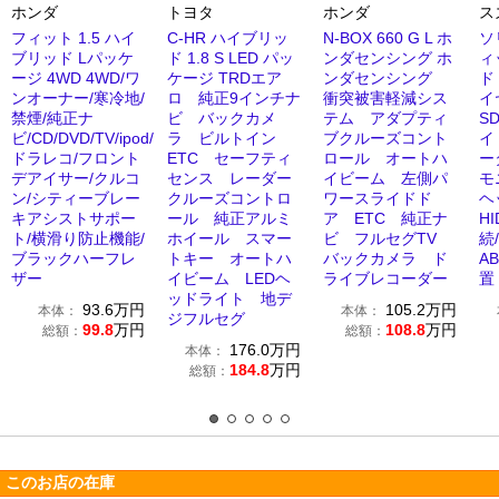
ホンダ
トヨタ
ホンダ
ス
フィット 1.5 ハイ
C-HR ハイブリッ
N-BOX 660 G L ホ
ソ
ブリッド Lパッケ
ド 1.8 S LED パッ
ンダセンシング ホ
ィ
ージ 4WD 4WD/ワ
ケージ TRDエア
ンダセンシング
ド
ンオーナー/寒冷地/
ロ 純正9インチナ
衝突被害軽減シス
イ
禁煙/純正ナ
ビ バックカメ
テム アダプティ
S
ビ/CD/DVD/TV/ipod/
ラ ビルトイン
ブクルーズコント
イ
ドラレコ/フロント
ETC セーフティ
ロール オートハ
ー
デアイサー/クルコ
センス レーダー
イビーム 左側パ
モ
ン/シティーブレー
クルーズコントロ
ワースライドド
ヘ
キアシストサポー
ール 純正アルミ
ア ETC 純正ナ
HI
ト/横滑り防止機能/
ホイール スマー
ビ フルセグTV
続
ブラックハーフレ
トキー オートハ
バックカメラ ド
A
ザー
イビーム LEDヘ
ライブレコーダー
置
ッドライト 地デ
93.6
万円
105.2
万円
本体：
本体：
ジフルセグ
99.8
万円
108.8
万円
総額：
総額：
176.0
万円
本体：
184.8
万円
総額：
このお店の在庫