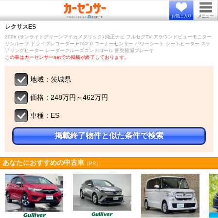
お気に入り
メニュー
レクサス
ES
300h (サンライトグリーンマイカメタリック) 純正ナビ フルセグTV アラウンドビューモニター
サンルーフ ドライブレコーダー ETC2.0 コーナーセンサー パワーシート シートヒーター ステ
アリングヒーター レーダークルーズコントロール 衝突軽減ブレーキ
この車はカーセンサーnetでの掲載が終了しております。
地域：茨城県
価格：248万円～462万円
車種：ES
掲載終了物件と似た条件で検索
あなたにおすすめの中古車
［PR］