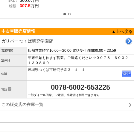
300.0
万円
本体：
307.5
万円
総額：
中古車販売店情報
▲上へ戻る
ガリバー つくば研究学園店
店舗営業時間10:00～20:00 電話受付時間00:00～23:59
営業時間
年末年始も休まず営業。ご連絡ください⇒００７８－６００２－
定休日
１３０８６０
茨城県つくば市研究学園３－１－１
住所
0078-6002-653225
電話
一部ダイヤル回線、IP電話、光電話は利用できません
この販売店の在庫一覧