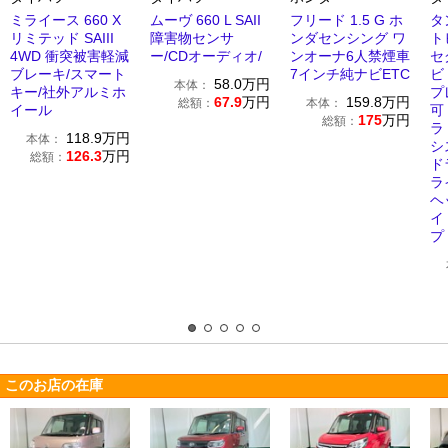
ミライース 660 X
ムーヴ 660 L SAII
フリード 1.5 G ホ
タ
リミテッド SAIII
障害物センサ
ンダセンシング ワ
ト
4WD 衝突被害軽減
ー/CDオーディオ/
ンオーナ6人禁煙車
セ
ブレーキ/スマート
7インチ純ナビETC
ビ
58.0
万円
本体：
キー/社外アルミホ
プ
67.9
万円
159.8
万円
総額：
本体：
イール
可
175
万円
総額：
ラ
118.9
万円
本体：
シ
126.3
万円
総額：
ド
ラ
ヘ
イ
プ
このお店の在庫