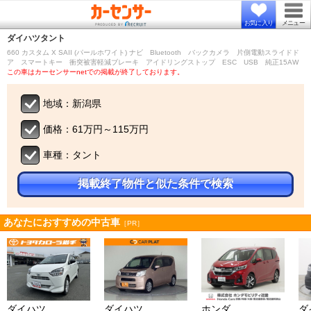
お気に入り
メニュー
ダイハツ
タント
660 カスタム X SAII (パールホワイト) ナビ Bluetooth バックカメラ 片側電動スライドド
ア スマートキー 衝突被害軽減ブレーキ アイドリングストップ ESC USB 純正15AW
この車はカーセンサーnetでの掲載が終了しております。
地域：新潟県
価格：61万円～115万円
車種：タント
掲載終了物件と似た条件で検索
あなたにおすすめの中古車
［PR］
ダイハツ
ダイハツ
ホンダ
ダ