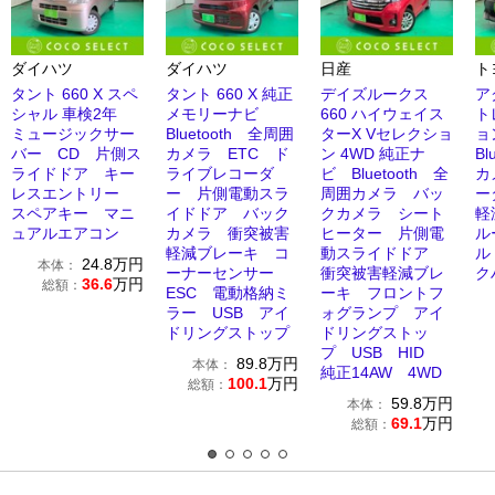
ダイハツ
ダイハツ
日産
ト
タント 660 X スペ
タント 660 X 純正
デイズルークス
ア
シャル 車検2年
メモリーナビ
660 ハイウェイス
ト
ミュージックサー
Bluetooth 全周囲
ターX Vセレクショ
ョ
バー CD 片側ス
カメラ ETC ド
ン 4WD 純正ナ
Bl
ライドドア キー
ライブレコーダ
ビ Bluetooth 全
カ
レスエントリー
ー 片側電動スラ
周囲カメラ バッ
ー
スペアキー マニ
イドドア バック
クカメラ シート
軽
ュアルエアコン
カメラ 衝突被害
ヒーター 片側電
ル
軽減ブレーキ コ
動スライドドア
ル
24.8
万円
本体：
ーナーセンサー
衝突被害軽減ブレ
ク
36.6
万円
総額：
ESC 電動格納ミ
ーキ フロントフ
ラー USB アイ
ォグランプ アイ
ドリングストップ
ドリングストッ
プ USB HID
89.8
万円
本体：
純正14AW 4WD
100.1
万円
総額：
59.8
万円
本体：
69.1
万円
総額：