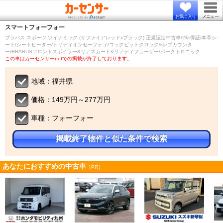
お気に入り
メニュー
スマート
フォーフォー
ブラバス スポーツ ツイナミック (サファイアレッドxブラック) 正規認定中古車/2年保証/本革シ
ート/シートヒーター/トリディオンセーフティ/コックピットクロック&レブカウンタ
ー/BRABUSフロントスポイラー&リアスカート&リアディフューザー/パークトロニック
この車はカーセンサーnetでの掲載が終了しております。
地域：福井県
価格：149万円～277万円
車種：フォーフォー
掲載終了物件と似た条件で検索
あなたにおすすめの中古車
［PR］