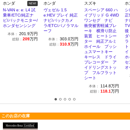
ホンダ
ホンダ
スズキ
ホ
NEW!
N-VAN e: e: L4 試
ヴェゼル 1.5
スペーシア 660 ハ
シ
乗車/ETC/純正ナ
e:HEV プレイ 純正
イブリッド G 4WD
正
ビ/バックモニター/
ナビ/バックカメ
ワンセグ ナビ
ナ
ホンダセンシング
ラ/ETC/パノラマル
衝突被害軽減ブレ
TV
ーフ
ーキ 横滑り防止
後
201.9
万円
本体：
装置 ヒートシー
ダ
209
万円
303.0
万円
総額：
本体：
ター 純正アルミ
ラ
310.9
万円
総額：
ホイール プッシ
ト
ュスマートキー
イ
キーレス ドライ
ホ
ブレコーダー ア
セ
イドリングストッ
オ
プ フルフラット
シート
114.8
万円
本体：
118.1
万円
総額：
このお店の在庫