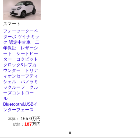
スマート
フォーツークーペ
ターボ ツイナミッ
ク 認定中古車 二
年保証 レザーシ
ート シートヒー
ター コクピット
クロック&レブカ
ウンター トリデ
ィオンセーフティ
シェル パノラミ
ックルーフ クル
ーズコントロー
ル
Bluetooth&USBイ
ンターフェース
165.0
万円
本体：
187
万円
総額：