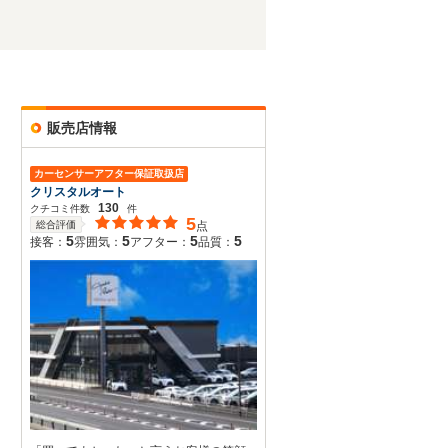
販売店情報
カーセンサーアフター保証取扱店
クリスタルオート
130
クチコミ件数
件
5
総合評価
点
5
5
5
5
接客：
雰囲気：
アフター：
品質：