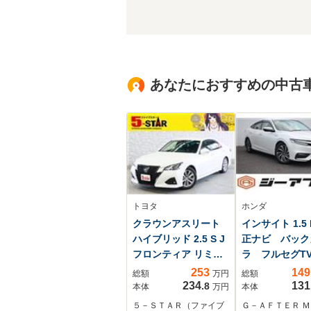
あなたにおすすめの中古
トヨタ
ホンダ
クラウンアスリート
インサイト 1.5 
ハイブリッド 2.5 S J
正ナビ バック
フロンティア リミテ
ラ フルセグT
ッド 半革電動シート/
ダプティブクル
253
149
総額
万円
総額
シートヒーター/トヨ
コントロール 
234
131
.8
本体
万円
本体
タセーフティセンスP/
トヒーター 衝
５－ＳＴＡＲ（ファイブ
Ｇ－ＡＦＴＥＲ 