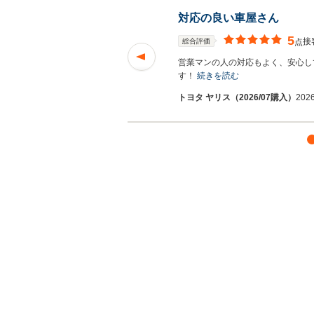
対応の良い車屋さん
5
接
総合評価
点
して頂きました。 車
営業マンの人の対応もよく、安心し
む
す！
続きを読む
トヨタ ヤリス（2026/07購入）
202