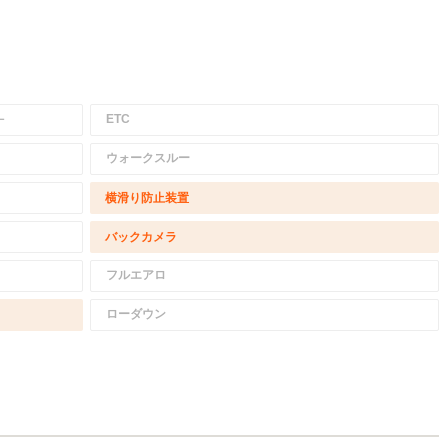
－
ETC
ウォークスルー
横滑り防止装置
バックカメラ
フルエアロ
ローダウン