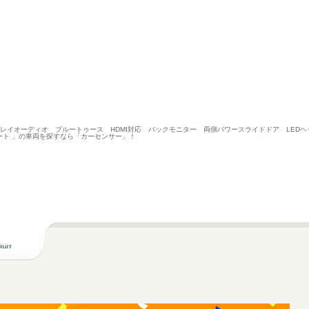
ィスプレイオーディオ ブルートゥース HDMI対応 バックモニター 両側パワースライドドア LE
ト 」の車両を探すなら「カーセンサー」！