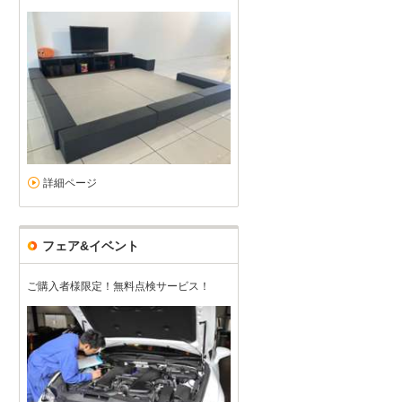
良い店舗
5
5
5
5
接客：
雰囲気：
アフター：
品質：
総合評価
点
担当者の方の誠実なご対応が凄く良かったです。 次もこの方から購入
レクサス LBX（2026/07購入）
2026/07/04投稿
ベル・ルイさん
詳細ページ
フェア&イベント
ご購入者様限定！無料点検サービス！