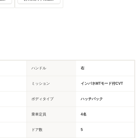
ハンドル
右
ミッション
インパネMTモード付CVT
ボディタイプ
ハッチバック
乗車定員
4名
ドア数
5