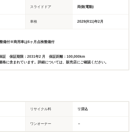
スライドドア
両側(電動)
車検
2029(R11)年2月
検整備付※商用車は6ヶ月点検整備付
証 保証期限：2031年2 月 保証距離：100,000km
価格に含まれています。詳細については、販売店にご確認ください。
リサイクル料
リ済込
ワンオーナー
－