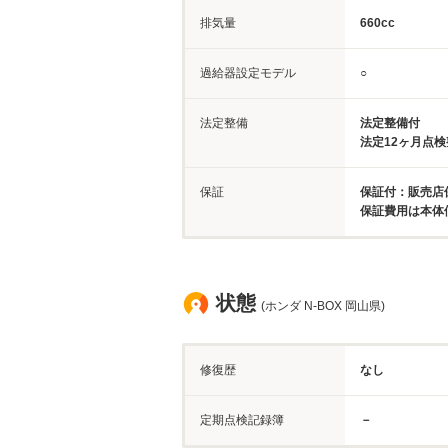
排気量
660cc
過給器設定モデル
○
法定整備
法定整備付
法定12ヶ月点
保証
保証付：販売店保
保証費用は本体
状態
(ホンダ N-BOX 岡山県)
修復歴
なし
定期点検記録簿
－