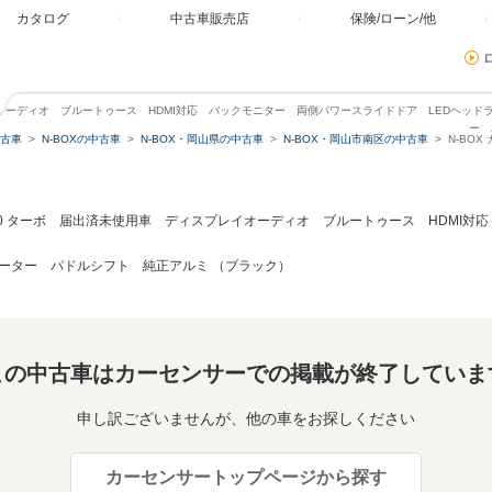
カタログ
中古車販売店
保険/ローン/他
プレイオーディオ ブルートゥース HDMI対応 バックモニター 両側パワースライドドア LEDヘッ
ー 
古車
N-BOXの中古車
N-BOX・岡山県の中古車
N-BOX・岡山市南区の中古車
N-BO
60 ターボ 届出済未使用車 ディスプレイオーディオ ブルートゥース HDMI
ーター パドルシフト 純正アルミ （ブラック）
この中古車はカーセンサーでの掲載が終了していま
申し訳ございませんが、他の車をお探しください
カーセンサートップページから探す