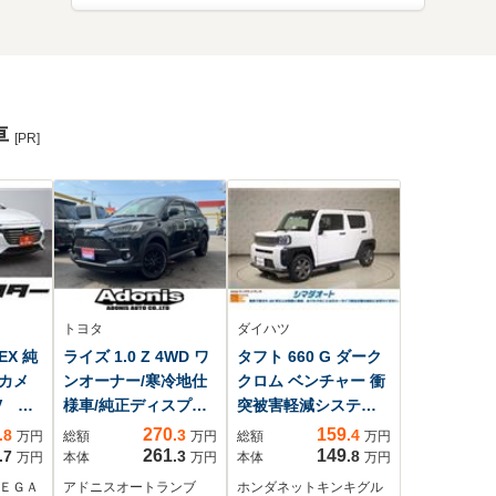
車
[PR]
トヨタ
ダイハツ
EX 純
ライズ 1.0 Z 4WD ワ
タフト 660 G ダーク
カメ
ンオーナー/寒冷地仕
クロム ベンチャー 衝
V ア
様車/純正ディスプレ
突被害軽減システム
ーズ
ーオーディオ/全方位
クリアランスソナ
270
159
.8
.3
.4
万円
総額
万円
総額
万円
シー
カメラ/衝突被害軽減
ー 衝突軽減B スカ
261
149
.7
.3
.8
万円
本体
万円
本体
万円
突軽
ブレーキ/ETC/ドラレ
イルーフ 電子パーキ
ＭＥＧＡ
アドニスオートランブ
ホンダネットキンキグル