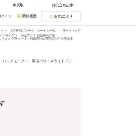
車買取
お役立ち記事
ログイン
閲覧履歴
お気に入り
ドライト 衝突軽減ブレーキ シートヒータ
サイトマップ
パドルシフト 純正アルミ 岡山県の詳細
X カスタム 660 ターボ・岡山県岡山市南区の中古車詳細
対応 バックモニター 両側パワースライドドア
す