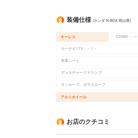
装備仕様
(ホンダ N-BOX 岡山県)
CD/MD：－/
キーレス
カーナビ / TV：－ / －
本革シート
ディスチャージドランプ
サンルーフ・ガラスルーフ
アルミホイール
お店のクチコミ