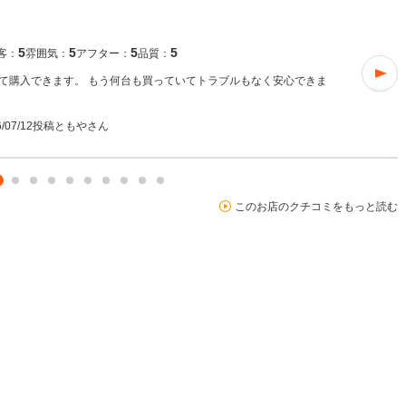
5
5
5
5
客：
雰囲気：
アフター：
品質：
て購入できます。 もう何台も買っていてトラブルもなく安心できま
6/07/12投稿
ともやさん
このお店のクチコミをもっと読む