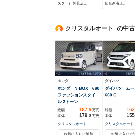
レーダークルコン/ク
減ブレーキ パ
スター） 阿見店…
仙台新港店…
リアランスソナー/レ
シート ETC2
ーンアシスト/オート
LEDヘッドラ
マチックハイビーム/
クリアランスソ
クリスタルオート の中
ステアリングヒータ/
純正ナビ/バックカメ
ラ/LEDオートライト
ホンダ
ダイハツ
ホンダ N-BOX 660
ダイハツ ム
ファッションスタイ
660 G
ル 2トーン
187
162
.9
総額
万円
総額
179
155
.0
本体
万円
本体
クリスタルオート
クリスタルオート
お気に入りに追加
お気に入りに