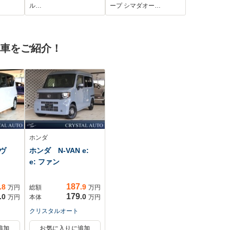
ワー
コ/社外マフラー/アッ
ング 前席シートヒー
ル…
ープ シマダオー…
.0
プサス/シートヒータ
ター スマートキー プ
イト
ー/ホワイトレター
ッシュスタート アイ
ナー
ドリングストップ
古車をご紹介！
LEDヘッドライト 革
巻きステアリング 純
正アルミ
ホンダ
ーヴ
ホンダ N-VAN e:
e: ファン
187
.8
.9
万円
総額
万円
179
.0
.0
万円
本体
万円
クリスタルオート
追加
お気に入りに追加