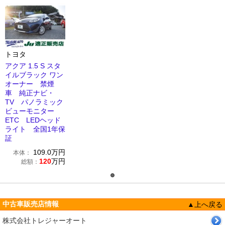
トヨタ
アクア 1.5 S スタ
イルブラック ワン
オーナー 禁煙
車 純正ナビ・
TV パノラミック
ビューモニター
ETC LEDヘッド
ライト 全国1年保
証
109.0
万円
本体：
120
万円
総額：
中古車販売店情報
▲上へ戻る
株式会社トレジャーオート