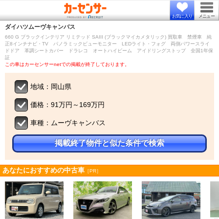
お気に入り
メニュー
ダイハツ
ムーヴキャンバス
660 G ブラックインテリア リミテッド SAIII (ブラックマイカメタリック) 買取車 禁煙車 純
正8インチナビ・TV パノラミックビューモニター LEDライト・フォグ 両側パワースライ
ドドア 革調シートカバー ドラレコ オートハイビーム アイドリングストップ 全国1年保
証
この車はカーセンサーnetでの掲載が終了しております。
地域：岡山県
価格：91万円～169万円
車種：ムーヴキャンバス
掲載終了物件と似た条件で検索
あなたにおすすめの中古車
［PR］