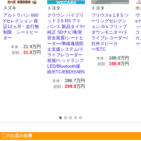
スズキ
トヨタ
トヨタ
ホ
アルトラパン 660
クラウン ハイブリ
プリウスα 1.8 S ツ
ヴ
Xセレクション 保
ッド 2.5 RS アド
ーリングセレクシ
e
証12ヵ月・走行無
バンス 新品タイヤ/
ョン G's フリップ
ッ
制限 シートヒー
純正 SDナビ/衝突
ダウンモニター/ド
コ
ター
安全装置/シートヒ
ライブレコーダー/
カ
ーター/車線逸脱防
社外スピーカ
ゥ
21.9
万円
本体：
止支援システム/ド
ー/ETC
31.9
万円
総額：
ライブレコーダー
188.0
万円
本体：
前後/ヘッドランプ
198.9
万円
総額：
LED/Bluetooth接
続/ETC/EBD付ABS
286.7
万円
本体：
298.9
万円
総額：
このお店の在庫