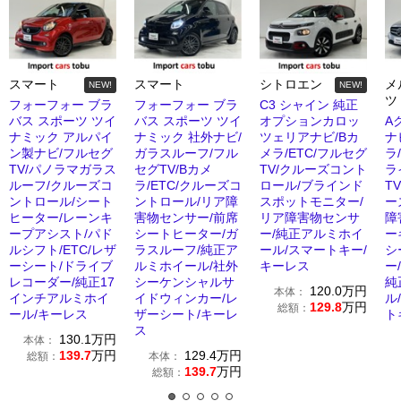
スマート
スマート
シトロエン
メ
NEW!
NEW!
ツ
フォーフォー ブラ
フォーフォー ブラ
C3 シャイン 純正
バス スポーツ ツイ
バス スポーツ ツイ
オプションカロッ
A
ナミック アルパイ
ナミック 社外ナビ/
ツェリアナビ/Bカ
ナ
ン製ナビ/フルセグ
ガラスルーフ/フル
メラ/ETC/フルセグ
ラ
TV/パノラマガラス
セグTV/Bカメ
TV/クルーズコント
ラ
ルーフ/クルーズコ
ラ/ETC/クルーズコ
ロール/ブラインド
T
ントロール/シート
ントロール/リア障
スポットモニター/
ー
ヒーター/レーンキ
害物センサー/前席
リア障害物センサ
障
ープアシスト/パド
シートヒーター/ガ
ー/純正アルミホイ
ー
ルシフト/ETC/レザ
ラスルーフ/純正ア
ール/スマートキー/
シ
ーシート/ドライブ
ルミホイール/社外
キーレス
ー/
レコーダー/純正17
シーケンシャルサ
純
120.0
万円
本体：
インチアルミホイ
イドウィンカー/レ
ル
129.8
万円
総額：
ール/キーレス
ザーシート/キーレ
ト
ス
130.1
万円
本体：
139.7
万円
129.4
万円
総額：
本体：
139.7
万円
総額：