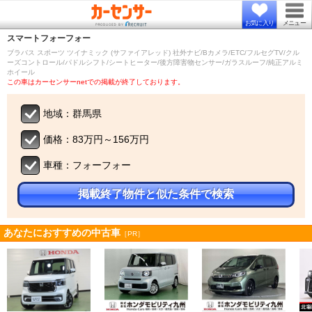
お気に入り
メニュー
スマート
フォーフォー
ブラバス スポーツ ツイナミック (サファイアレッド) 社外ナビ/Bカメラ/ETC/フルセグTV/クル
ーズコントロール/パドルシフト/シートヒーター/後方障害物センサー/ガラスルーフ/純正アルミ
ホイール
この車はカーセンサーnetでの掲載が終了しております。
地域：群馬県
価格：83万円～156万円
車種：フォーフォー
掲載終了物件と似た条件で検索
あなたにおすすめの中古車
［PR］