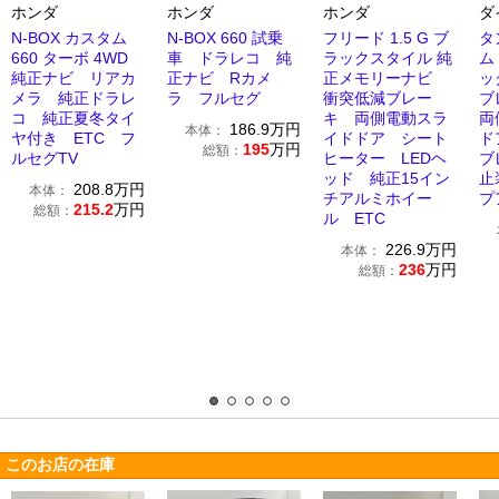
ホンダ
ホンダ
ホンダ
ダ
N-BOX カスタム
N-BOX 660 試乗
フリード 1.5 G ブ
タ
660 ターボ 4WD
車 ドラレコ 純
ラックスタイル 純
ム
純正ナビ リアカ
正ナビ Rカメ
正メモリーナビ
ッ
メラ 純正ドラレ
ラ フルセグ
衝突低減ブレー
ブ
コ 純正夏冬タイ
キ 両側電動スラ
両
186.9
万円
本体：
ヤ付き ETC フ
イドドア シート
ド
195
万円
総額：
ルセグTV
ヒーター LEDヘ
ブ
ッド 純正15イン
止
208.8
万円
本体：
チアルミホイー
プ
215.2
万円
総額：
ル ETC
226.9
万円
本体：
236
万円
総額：
このお店の在庫