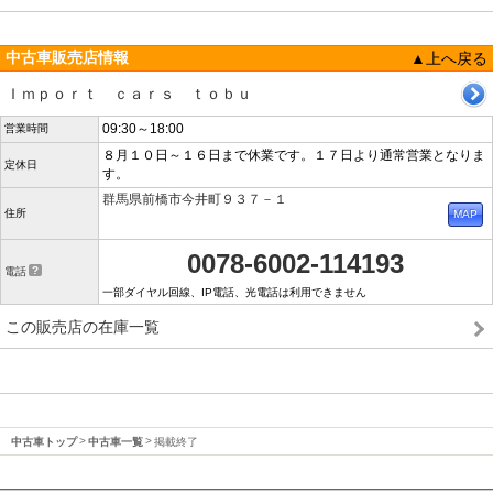
中古車販売店情報
▲上へ戻る
Ｉｍｐｏｒｔ ｃａｒｓ ｔｏｂｕ
09:30～18:00
営業時間
８月１０日～１６日まで休業です。１７日より通常営業となりま
定休日
す。
群馬県前橋市今井町９３７－１
住所
0078-6002-114193
電話
一部ダイヤル回線、IP電話、光電話は利用できません
この販売店の在庫一覧
中古車トップ
中古車一覧
掲載終了