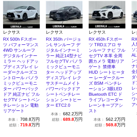
レクサス
レクサス
レクサス
レ
RX 500h Fスポー
RX 350h バージョ
RX 450h Fスポー
RX
人
ツ パフォーマンス
ンL サンルーフ デ
ツ TRDエアロ サ
ソ
4WD サンルーフ
ジタルインナーミ
ンルーフ ナビ フル
A
デジタルインナー
ラー 純正14型ナビ
セグTV 本革 全周
ン
ミラー ヘッドアッ
フルセグTV パノラ
囲カメラ 電動リア
ナ
プディスプレイ レ
ミックビューモニ
ゲート 禁煙車
全
ーダークルーズコ
ター ヘッドアップ
HUD シートヒータ
ダ
ントロール パノラ
ディスプレイ レク
ー レーダークルー
ド
ミックビューモニ
サスチームメイト
ズ BSM ベンチレ
レ
ター パワーバック
パワーバックドア
ーション 3眼LED
シ
ドア 純正ナビ フル
シートベンチレー
Bluetooth ETC ド
ワ
セグTV シートベン
ション シートヒー
ライブレコーダー
ア
チレーション 電動
ター ETC2.0
レーンキープアシ
リアゲート
スト
682.2
万円
本体：
708.8
万円
689.8
万円
562.2
万円
本体：
総額：
本体：
719.8
万円
569.8
万円
総額：
総額：