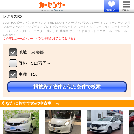
お気に入り
メニュー
レクサス
RX
500h Fスポーツ パフォーマンス 4WD (ホワイトノーヴァガラスフレーク) ワンオーナー パノラ
マルーフ ヘッドアップディスプレイ パワーバックドア シートベンチレーション シートヒータ
ー パノラミックビューモニター 純正ナビ 禁煙車 ブラインドスポットモニター ルーフレール
4WD ACC
この車はカーセンサーnetでの掲載が終了しております。
地域：東京都
価格：510万円～
車種：RX
掲載終了物件と似た条件で検索
あなたにおすすめの中古車
［PR］