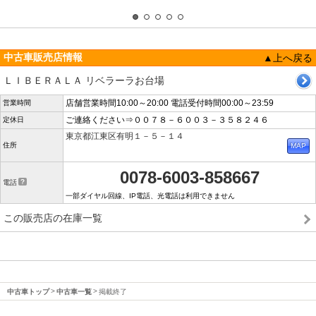
中古車販売店情報
▲上へ戻る
ＬＩＢＥＲＡＬＡ リベラーラお台場
店舗営業時間10:00～20:00 電話受付時間00:00～23:59
営業時間
ご連絡ください⇒００７８－６００３－３５８２４６
定休日
東京都江東区有明１－５－１４
住所
0078-6003-858667
電話
一部ダイヤル回線、IP電話、光電話は利用できません
この販売店の在庫一覧
中古車トップ
中古車一覧
掲載終了