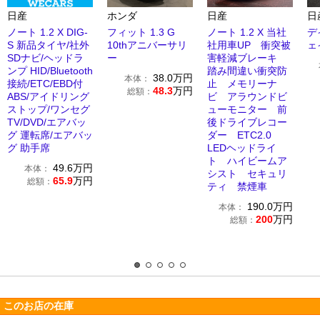
日産
ホンダ
日産
日
ノート 1.2 X DIG-
フィット 1.3 G
ノート 1.2 X 当社
デ
S 新品タイヤ/社外
10thアニバーサリ
社用車UP 衝突被
ェ
SDナビ/ヘッドラ
ー
害軽減ブレーキ
ンプ HID/Bluetooth
踏み間違い衝突防
38.0
万円
本体：
接続/ETC/EBD付
止 メモリーナ
48.3
万円
総額：
ABS/アイドリング
ビ アラウンドビ
ストップ/ワンセグ
ューモニター 前
TV/DVD/エアバッ
後ドライブレコー
グ 運転席/エアバッ
ダー ETC2.0
グ 助手席
LEDヘッドライ
ト ハイビームア
49.6
万円
本体：
シスト セキュリ
65.9
万円
総額：
ティ 禁煙車
190.0
万円
本体：
200
万円
総額：
このお店の在庫