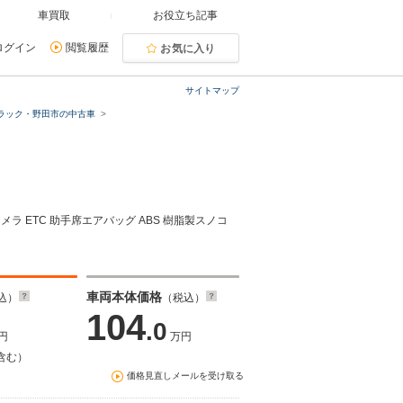
車買取
お役立ち記事
ログイン
閲覧履歴
お気に入り
サイトマップ
ラック・野田市の中古車
ラ ETC 助手席エアバッグ ABS 樹脂製スノコ
車両本体価格
込）
（税込）
104
.0
円
万円
含む）
価格見直しメールを受け取る