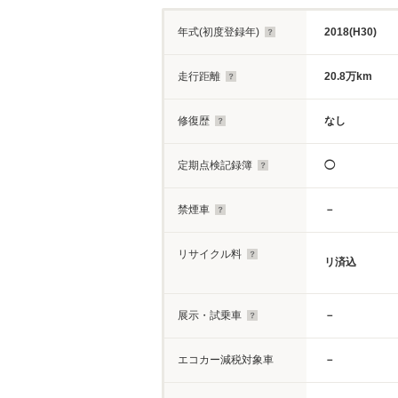
年式(初度登録年)
2018(H30)
走行距離
20.8万km
修復歴
なし
定期点検記録簿
◯
禁煙車
－
リサイクル料
リ済込
展示・試乗車
－
エコカー減税対象車
－