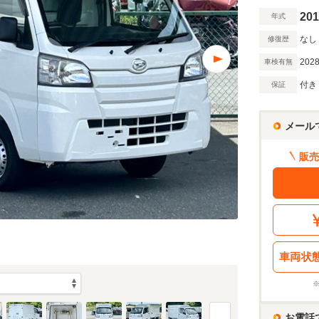
201
年式
なし
修復歴
2028
車検有無
付き
保証
メール
販売
車両状
お電話