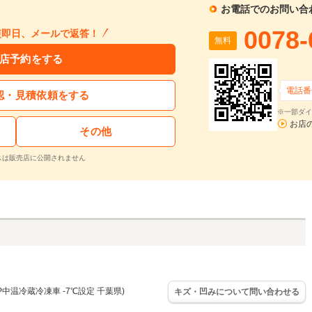
お電話でのお問い合
0078-
短即日、メールで返答！
無料
店予約をする
電話番
認・見積依頼をする
※一部ダイ
お店
その他
スは販売店に公開されません
P中温冷蔵冷凍車 -7℃設定 千葉県)
キズ・凹みについて問い合わせる