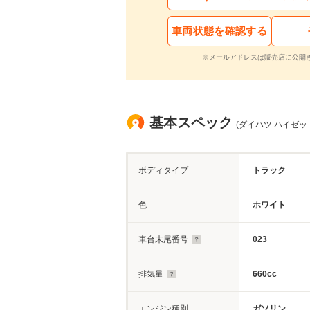
車両状態を確認する
※メールアドレスは販売店に公開
基本スペック
(ダイハツ ハイゼッ
ボディタイプ
トラック
色
ホワイト
車台末尾番号
023
排気量
660cc
エンジン種別
ガソリン