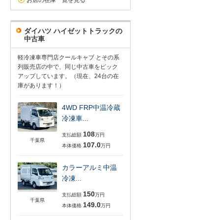
お店の在庫一覧を見る
ダイハツ ハイゼットトラックの
中古車
軽冷凍車専門店クールキャブ とその系
列販売店の中で、同じ中古車をピック
アップしています。（現在、24台の在
庫があります！）
4WD FRP中温冷蔵
冷凍車...
108
支払総額
万円
千葉県
107.0
本体価格
万円
カラーアルミ中温
冷凍...
150
支払総額
万円
千葉県
149.0
本体価格
万円