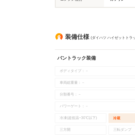
装備仕様
(ダイハツ ハイゼットトラッ
バントラック装備
ボディタイプ：－
車両総重量：－
分類番号：－
パワーゲート：－
冷凍(超低温−30℃以下)
冷蔵
三方開
三転ダンプ