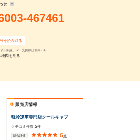
わせ
6003-467461
号を読み取る
ヤル回線、IP・光回線は利用不可
の地図を見る
販売店情報
軽冷凍車専門店クールキャブ
5
クチコミ件数
件
5
総合評価
点