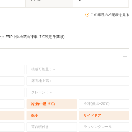
この車種の相場表を見る
ク FRP中温冷蔵冷凍車 -7℃設定 千葉県)
積載可能量：－
床面地上高：－
クレーン：－
冷凍(低温−20℃)
冷凍(中温−5℃)
保冷
サイドドア
荷台幌付き
ラッシングレール