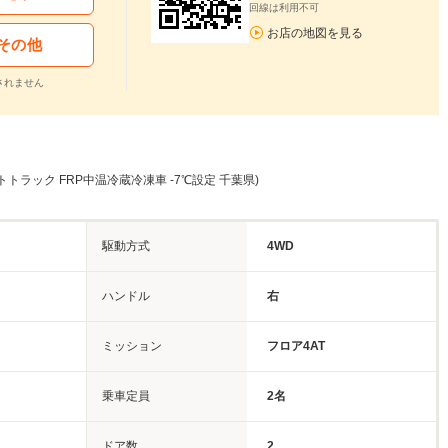
回線は利用不可
お店の地図を見る
その他
されません
トトラック FRP中温冷蔵冷凍車 -7℃設定 千葉県)
駆動方式
4WD
ハンドル
右
ミッション
フロア4AT
乗車定員
2名
ドア数
2