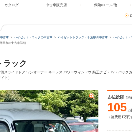
カタログ
中古車販売店
保険/ローン/他
中古車
ハイゼットトラックの中古車
ハイゼットトラック・千葉県の中古車
ハイゼットト
県野田市の中古車詳細
トラック
片側スライドドア ワンオーナー キーレス パワーウィンドウ 純正ナビ・TV・バックカメ
ホワイト）
支払総額
（税
105
万
（諸費用1万円