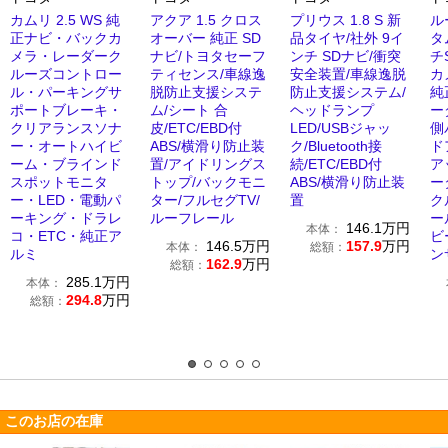
カムリ 2.5 WS 純
アクア 1.5 クロス
プリウス 1.8 S 新
ル
正ナビ・バックカ
オーバー 純正 SD
品タイヤ/社外 9イ
タ
メラ・レーダーク
ナビ/トヨタセーフ
ンチ SDナビ/衝突
チ
ルーズコントロー
ティセンス/車線逸
安全装置/車線逸脱
カ
ル・パーキングサ
脱防止支援システ
防止支援システム/
純
ポートブレーキ・
ム/シート 合
ヘッドランプ
ー
クリアランスソナ
皮/ETC/EBD付
LED/USBジャッ
側
ー・オートハイビ
ABS/横滑り防止装
ク/Bluetooth接
ド
ーム・ブラインド
置/アイドリングス
続/ETC/EBD付
ア
スポットモニタ
トップ/バックモニ
ABS/横滑り防止装
ー
ー・LED・電動パ
ター/フルセグTV/
置
ク
ーキング・ドラレ
ルーフレール
ー
146.1
万円
本体：
コ・ETC・純正ア
ビ
146.5
万円
157.9
万円
本体：
総額：
ルミ
ン
162.9
万円
総額：
285.1
万円
本体：
294.8
万円
総額：
このお店の在庫