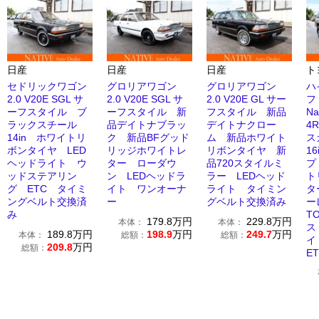
日産
日産
日産
ト
セドリックワゴン
グロリアワゴン
グロリアワゴン
ハ
2.0 V20E SGL サ
2.0 V20E SGL サ
2.0 V20E GL サー
フ 
ーフスタイル ブ
ーフスタイル 新
フスタイル 新品
N
ラックスチール
品デイトナブラッ
デイトナクロー
4
14in ホワイトリ
ク 新品BFグッド
ム 新品ホワイト
ス
ボンタイヤ LED
リッジホワイトレ
リボンタイヤ 新
1
ヘッドライト ウ
ター ローダウ
品720スタイルミ
プ
ッドステアリン
ン LEDヘッドラ
ラー LEDヘッド
ト
グ ETC タイミ
イト ワンオーナ
ライト タイミン
タ
ングベルト交換済
ー
グベルト交換済み
ー
み
T
179.8
万円
229.8
万円
本体：
本体：
ス
189.8
万円
198.9
万円
249.7
万円
本体：
総額：
総額：
イ
209.8
万円
総額：
E