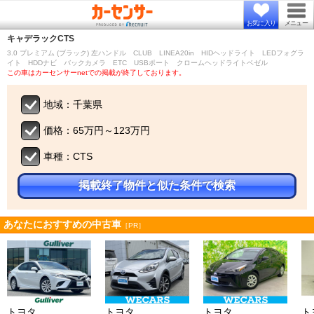
お気に入り
メニュー
キャデラック
CTS
3.0 プレミアム (ブラック) 左ハンドル CLUB LINEA20in HIDヘッドライト LEDフォグラ
イト HDDナビ バックカメラ ETC USBポート クロームヘッドライトベゼル
この車はカーセンサーnetでの掲載が終了しております。
地域：千葉県
価格：65万円～123万円
車種：CTS
掲載終了物件と似た条件で検索
あなたにおすすめの中古車
［PR］
トヨタ
トヨタ
トヨタ
ト