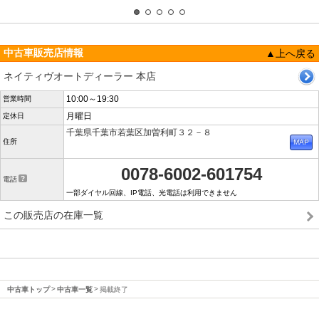
中古車販売店情報
▲上へ戻る
ネイティヴオートディーラー 本店
10:00～19:30
営業時間
月曜日
定休日
千葉県千葉市若葉区加曽利町３２－８
住所
0078-6002-601754
電話
一部ダイヤル回線、IP電話、光電話は利用できません
この販売店の在庫一覧
中古車トップ
中古車一覧
掲載終了