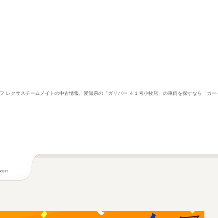
ラマルーフ レクサスチームメイトの中古情報。愛知県の「ガリバー ４１号小牧店」の車両を探すなら「カ