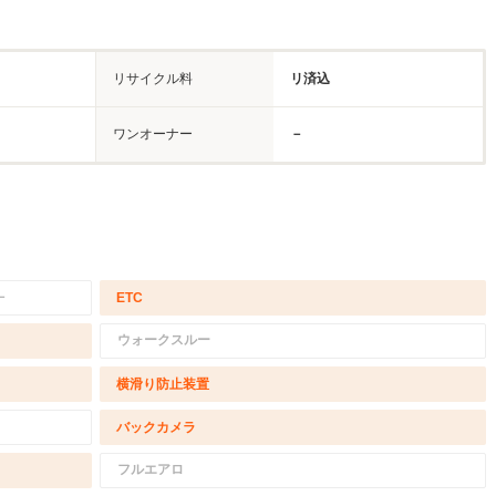
リサイクル料
リ済込
ワンオーナー
－
－
ETC
ウォークスルー
横滑り防止装置
バックカメラ
フルエアロ