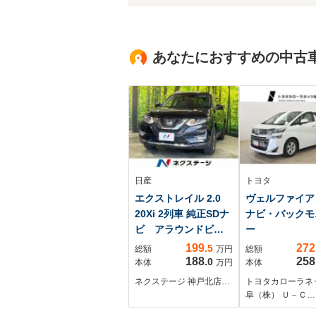
あなたにおすすめの中古
日産
トヨタ
エクストレイル 2.0
ヴェルファイア 2
20Xi 2列車 純正SDナ
ナビ・バックモ
ビ アラウンドビュ
ー
ーモニター プロパ
199
272
.5
総額
万円
総額
イロット インテリ
188
258
.0
本体
万円
本体
ジェントルームミラ
ネクステージ 神戸北店…
トヨタカローラネ
ー パワーバックド
阜（株） Ｕ－Ｃ…
ア 前関シートヒー