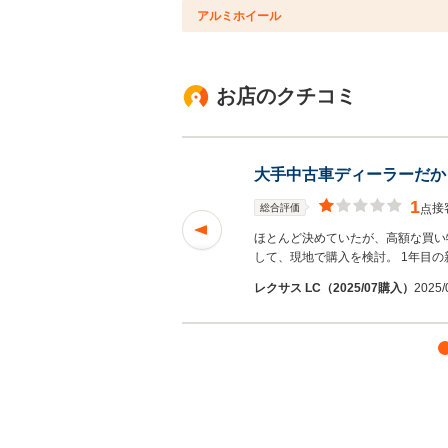
アルミホイール
お店のクチコミ
大手中古車ディーラーだか
1
接
総合評価
点
ほとんど決めていたが、高額な買い
して、現地で購入を検討。 1年目
レクサス LC（2025/07購入）
2025