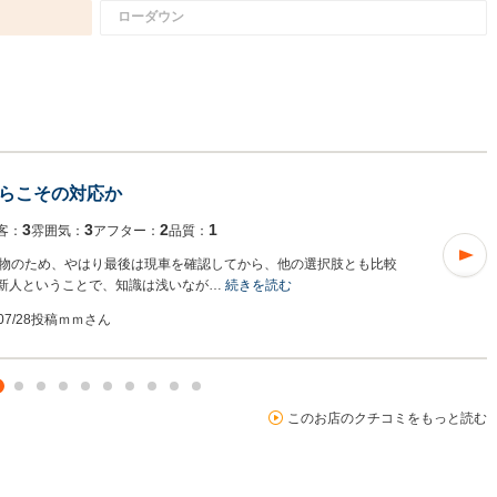
ローダウン
らこその対応か
3
3
2
1
客：
雰囲気：
アフター：
品質：
物のため、やはり最後は現車を確認してから、他の選択肢とも比較
の新人ということで、知識は浅いなが…
続きを読む
/07/28投稿
ｍｍさん
このお店のクチコミをもっと読む