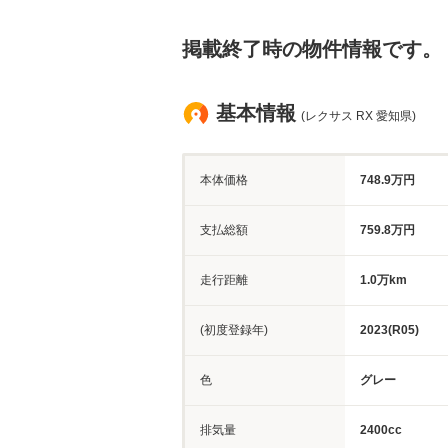
掲載終了時の物件情報です。
基本情報
(レクサス RX 愛知県)
本体価格
748.9万円
支払総額
759.8万円
走行距離
1.0万km
(初度登録年)
2023(R05)
色
グレー
排気量
2400cc