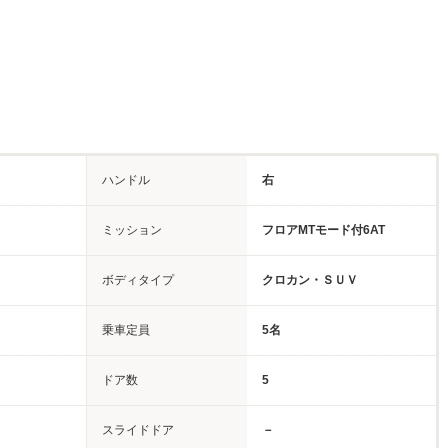
ハンドル
右
ミッション
フロアMTモード付6AT
ボディタイプ
クロカン・ＳＵＶ
乗車定員
5名
ドア数
5
スライドドア
－