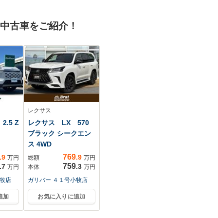
の中古車をご紹介！
レクサス
.5 Z
レクサス LX 570
ブラック シークエン
ス 4WD
769
.9
.9
万円
総額
万円
759
.7
.3
万円
本体
万円
小牧店
ガリバー ４１号小牧店
追加
お気に入りに追加