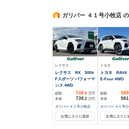
ター ビルトイン
ETC
ガリバー ４１号小牧店 
レクサス
トヨタ
レクサス RX 500h
トヨタ RAV4 2
Fスポーツ パフォーマ
E-Four 4WD
ンス 4WD
749
569
.8
総額
万円
総額
739
561
.2
本体
万円
本体
ガリバー ４１号小牧店
ガリバー ４１号
お気に入りに追加
お気に入りに