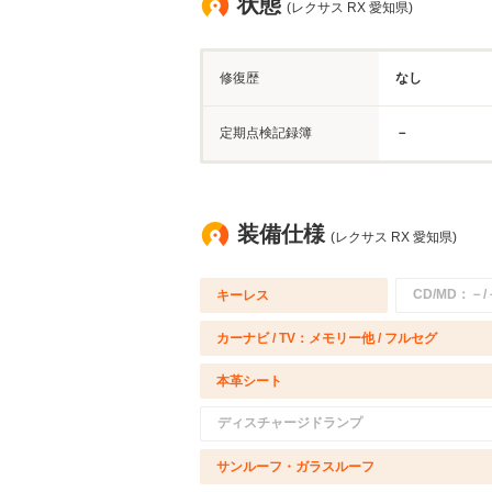
状態
(レクサス RX 愛知県)
修復歴
なし
定期点検記録簿
－
装備仕様
(レクサス RX 愛知県)
CD/MD：－/
キーレス
カーナビ / TV：メモリー他 / フルセグ
本革シート
ディスチャージドランプ
サンルーフ・ガラスルーフ