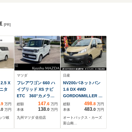
車
[PR]
マツダ
日産
.5 X
フレアワゴン 660 ハ
NV200バネットバン
ニタ
イブリッド XS ナビ
1.6 DX 4WD
ETC 360°カメラ
GORDONMILLER C-
両側電動スライドド
01 天然木仕上
147
498
.9
.6
.8
万円
総額
万円
総額
万円
ア
138
483
.0
.0
.0
万円
本体
万円
本体
万円
ッツ岐
九州マツダ 佐伯店
オートバックス・カーズ
富山南…