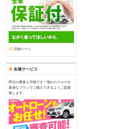
詳細ページ
店員さんが良かった
5
5
5
5
接客：
雰囲気：
アフター：
品質：
総合評価
点
おすすめ事項や、接客態度が凄く良かったです。 アフターフォローも
各種サービス
すく説明してもらえてたすかりました。時間のない自分にも、LINEで
即日の審査も可能です！憧れのクルマを
スズキ ジムニー（2025/01購入）
2025/02/02投稿
ＨｉＧＯＧさん
最適なプランでご購入できるようご提案
致します。