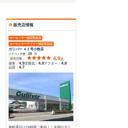
販売店情報
カーセンサー認定取扱店
カーセンサーアフター保証取扱店
ガリバー ４１号小牧店
28
クチコミ件数
件
4.9
総合評価
点
4.9
4.9
4.8
接客：
雰囲気：
アフター：
4.7
品質：
無料電話は24時間ご案内！！全国のガリ