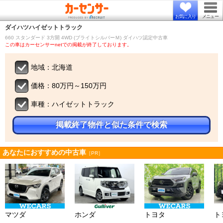
お気に入り
メニュー
ダイハツ
ハイゼットトラック
660 スタンダード 3方開 4WD (ブライトシルバーＭ) ダイハツ認定中古車
この車はカーセンサーnetでの掲載が終了しております。
地域：北海道
価格：80万円～150万円
車種：ハイゼットトラック
掲載終了物件と似た条件で検索
あなたにおすすめの中古車
［PR］
マツダ
ホンダ
トヨタ
ト