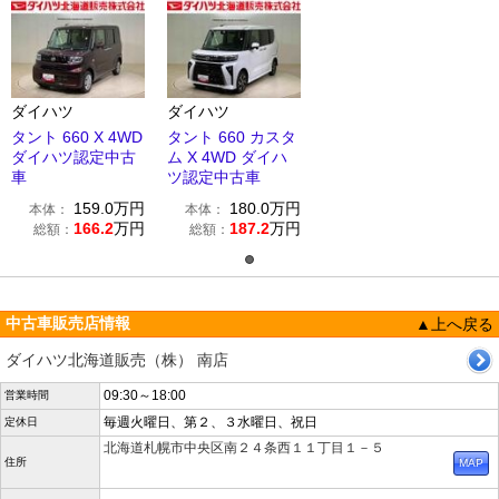
ダイハツ
ダイハツ
タント 660 X 4WD
タント 660 カスタ
ダイハツ認定中古
ム X 4WD ダイハ
車
ツ認定中古車
159.0
万円
180.0
万円
本体：
本体：
166.2
万円
187.2
万円
総額：
総額：
中古車販売店情報
▲上へ戻る
ダイハツ北海道販売（株） 南店
09:30～18:00
営業時間
毎週火曜日、第２、３水曜日、祝日
定休日
北海道札幌市中央区南２４条西１１丁目１－５
住所