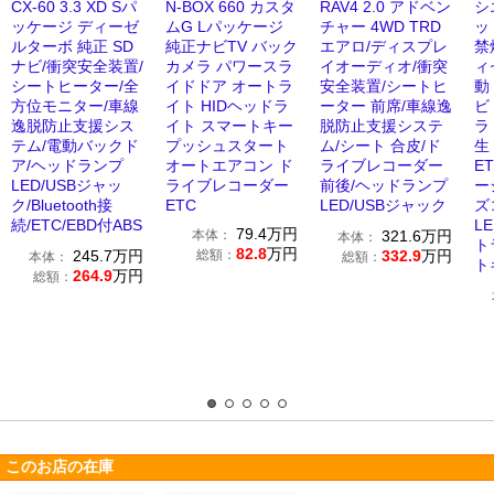
CX-60 3.3 XD Sパ
N-BOX 660 カスタ
RAV4 2.0 アドベン
シ
ッケージ ディーゼ
ムG Lパッケージ
チャー 4WD TRD
ッ
ルターボ 純正 SD
純正ナビTV バック
エアロ/ディスプレ
禁
ナビ/衝突安全装置/
カメラ パワースラ
イオーディオ/衝突
ィ
シートヒーター/全
イドドア オートラ
安全装置/シートヒ
動
方位モニター/車線
イト HIDヘッドラ
ーター 前席/車線逸
ビ
逸脱防止支援シス
イト スマートキー
脱防止支援システ
ラ 
テム/電動バックド
プッシュスタート
ム/シート 合皮/ド
生
ア/ヘッドランプ
オートエアコン ド
ライブレコーダー
E
LED/USBジャッ
ライブレコーダー
前後/ヘッドランプ
ー
ク/Bluetooth接
ETC
LED/USBジャック
ズ
続/ETC/EBD付ABS
L
79.4
万円
本体：
321.6
万円
本体：
ト
82.8
万円
245.7
万円
総額：
332.9
万円
本体：
総額：
ト
264.9
万円
総額：
このお店の在庫