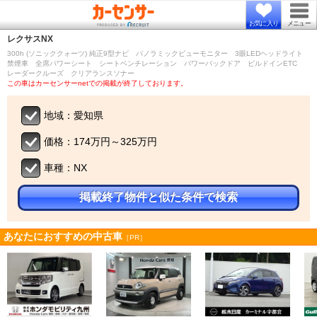
お気に入り
メニュー
レクサス
NX
300h (ソニッククォーツ) 純正9型ナビ パノラミックビューモニター 3眼LEDヘッドライト
禁煙車 全席パワーシート シートベンチレーション パワーバックドア ビルドインETC
レーダークルーズ クリアランスソナー
この車はカーセンサーnetでの掲載が終了しております。
地域：愛知県
価格：174万円～325万円
車種：NX
掲載終了物件と似た条件で検索
あなたにおすすめの中古車
［PR］