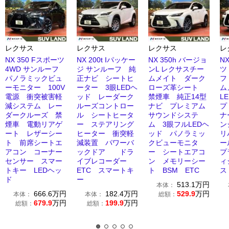
レクサス
レクサス
レクサス
レ
NX 350 Fスポーツ
NX 200t Iパッケー
NX 350h バージョ
N
4WD サンルーフ
ジ サンルーフ 純
ンL レクサスチー
ツ
パノラミックビュ
正ナビ シートヒ
ムメイト ダーク
フ
ーモニター 100V
ーター 3眼LEDヘ
ローズ革シート
ム
電源 衝突被害軽
ッド レーダーク
禁煙車 純正14型
L
減システム レー
ルーズコントロー
ナビ プレミアム
プ
ダークルーズ 禁
ル シートヒータ
サウンドシステ
ナ
煙車 電動リアゲ
ー ステアリング
ム 3眼フルLEDヘ
ン
ート レザーシー
ヒーター 衝突軽
ッド パノラミッ
リ
ト 前席シートエ
減装置 パワーバ
クビューモニタ
ー
アコン コーナー
ックドア ドラ
ー シートエアコ
プ
センサー スマー
イブレコーダー
ン メモリーシー
ィ
トキー LEDヘッ
ETC スマートキ
ト BSM ETC
ス
ド
ー
513.1
万円
本体：
666.6
万円
182.4
万円
529.9
万円
本体：
本体：
総額：
679.9
万円
199.9
万円
総額：
総額：