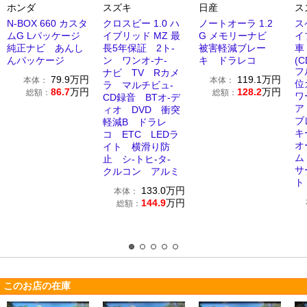
ホンダ
スズキ
日産
ス
N-BOX 660 カスタ
クロスビー 1.0 ハ
ノートオーラ 1.2
ス
ムG Lパッケージ
イブリッド MZ 最
G メモリーナビ
イ
純正ナビ あんし
長5年保証 2ト-
被害軽減ブレー
車
んパッケージ
ン ワンオ-ナ-
キ ドラレコ
(
フ
ナビ TV Rカメ
79.9
万円
119.1
万円
本体：
本体：
位
ラ マルチビュ-
86.7
万円
128.2
万円
総額：
総額：
ワ
CD録音 BTオ-デ
ア
ィオ DVD 衝突
ブ
軽減B ドラレ
キ
コ ETC LEDラ
オ
イト 横滑り防
ム
止 シ-トヒ-タ-
サ
クルコン アルミ
ト
133.0
万円
本体：
144.9
万円
総額：
このお店の在庫