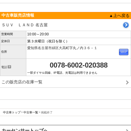
中古車販売店情報
▲上へ戻る
ＳＵＶ ＬＡＮＤ 名古屋
10:00～20:00
営業時間
第３水曜日（祝日を除く）
定休日
愛知県名古屋市緑区大高町字丸ノ内３６－１
住所
0078-6002-020388
電話
一部ダイヤル回線、IP電話、光電話は利用できません
この販売店の在庫一覧
中古車トップ
中古車一覧
掲載終了
カーセンサートップへ