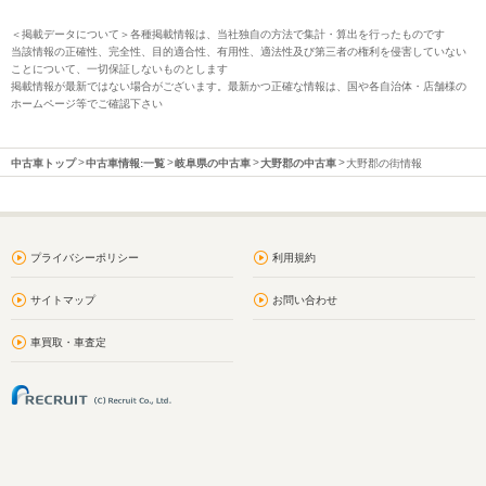
＜掲載データについて＞各種掲載情報は、当社独自の方法で集計・算出を行ったものです
当該情報の正確性、完全性、目的適合性、有用性、適法性及び第三者の権利を侵害していない
ことについて、一切保証しないものとします
掲載情報が最新ではない場合がございます。最新かつ正確な情報は、国や各自治体・店舗様の
ホームページ等でご確認下さい
中古車トップ
中古車情報:一覧
岐阜県の中古車
大野郡の中古車
大野郡の街情報
プライバシーポリシー
利用規約
サイトマップ
お問い合わせ
車買取・車査定