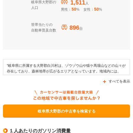
1,511
岐阜県大野郡の
人
人口
50
50
男性：
%
女性：
%
世帯当たりの
896
台
自動車普及台数
"岐阜県に所属する大野郡白川村は、ゾウゾウ山や猿ケ馬場山などの山々が
存在しており、森林地帯が広がるエリアとなっています。地域内には、
MIBOROダムサイドパーク御母衣電力館・荘川桜記念館や道の駅「白川
すべてを表示
郷」などが存在しています。この地域では例年、白川郷田植えまつりやど
ぶろく祭、白山白川郷ウルトラマラソンといった行事が開催されており、
地域の名産品としては、きくらげや手づきとちもちなどが知られていま
す。交通面では国道156号線や国道360号線あるいは、県道451号線といっ
た道路が区域内を通っています。なお、この村においては「岐阜県中小企
業資金融資制度新エネルギー支援資金」、「クリーンエネルギー自動車導
岐阜県大野郡の中古車を検索する
入促進対策費補助金」、「次世代自動車充電インフラ整備促進事業」とい
った補助金制度の補助が受けられます。"
１人あたりのガソリン消費量