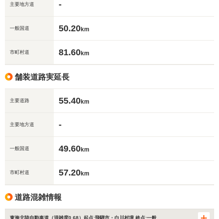
-
主要地方道
50.20
一般国道
km
81.60
市町村道
km
舗装道路実延長
55.40
主要道路
km
-
主要地方道
49.60
一般国道
km
57.20
市町村道
km
道路混雑情報
東海北陸自動車道（混雑度0.68）起点:飛騨市・白川村境 終点:一般…