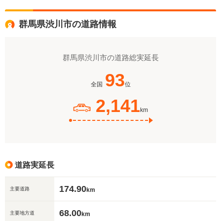
群馬県渋川市の道路情報
群馬県渋川市の道路総実延長
93
全国
位
2,141
km
道路実延長
174.90
主要道路
km
68.00
主要地方道
km