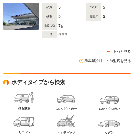
5
5
品質
アフター
5
5
接客
雰囲気
7
掲載台数
台
住所
群馬県
もっと見る
群馬県渋川市の加盟店を見る
ボディタイプから検索
軽自動車
コンパクトカー
SUV・クロカン
ミニバン
ハッチバック
セダン