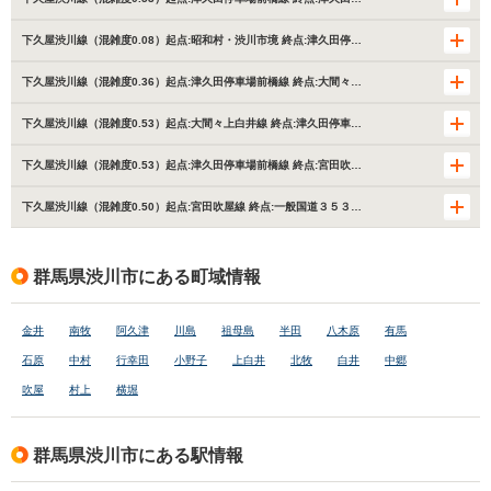
下久屋渋川線（混雑度0.08）起点:昭和村・渋川市境 終点:津久田停…
下久屋渋川線（混雑度0.36）起点:津久田停車場前橋線 終点:大間々…
下久屋渋川線（混雑度0.53）起点:大間々上白井線 終点:津久田停車…
下久屋渋川線（混雑度0.53）起点:津久田停車場前橋線 終点:宮田吹…
下久屋渋川線（混雑度0.50）起点:宮田吹屋線 終点:一般国道３５３…
群馬県渋川市にある町域情報
金井
南牧
阿久津
川島
祖母島
半田
八木原
有馬
石原
中村
行幸田
小野子
上白井
北牧
白井
中郷
吹屋
村上
横堀
群馬県渋川市にある駅情報