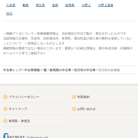
八木原
敷島
津久田
金島
祖母島
小野上
小野上温泉
渋川
＜掲載データについて＞各種掲載情報は、当社独自の方法で集計・算出を行ったものです
当該情報の正確性、完全性、目的適合性、有用性、適法性及び第三者の権利を侵害していない
ことについて、一切保証しないものとします
掲載情報が最新ではない場合がございます。最新かつ正確な情報は、国や各自治体・店舗様の
ホームページ等でご確認下さい
中古車トップ
中古車情報:一覧
群馬県の中古車
渋川市の中古車
渋川市の街情報
プライバシーポリシー
利用規約
サイトマップ
お問い合わせ
車買取・車査定