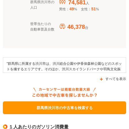
74,581
群馬県渋川市の
人
人口
49
51
男性：
%
女性：
%
世帯当たりの
46,378
台
自動車普及台数
"群馬県に所属する渋川市は、渋川総合公園や伊香保森林公園などのスポッ
トを擁するエリアです。そのほか、渋川スカイランドパークや羽鳥文化振
興財団・日本シャンソン館などが地域内に存在しています。地域で行われ
すべてを表示
る行事としては別所観音例祭や宮田不動尊大祭などがあり、日本のまんな
か渋川へそ祭りをはじめとするイベントも行われます。また、この地域に
は山芋そばやこんにゃく、ワサビといった名産品があります。交通面では
JR東日本上越線がエリア内に乗り入れているほか、県道36号線や県道70
号線、あるいは県道26号線などの道路が区域内を通っています。なお、こ
の市内に存在する補助金制度としては、「群馬県環境生活保全創造資
群馬県渋川市の中古車を検索する
金」、「ぐんま新技術・新製品開発推進補助金」、「クリーンエネルギー
自動車導入促進対策費補助金」などが交付されています。"
１人あたりのガソリン消費量