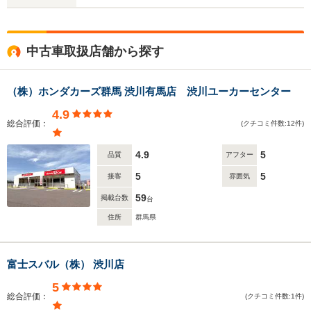
中古車取扱店舗から探す
（株）ホンダカーズ群馬 渋川有馬店 渋川ユーカーセンター
4.9
総合評価：
(クチコミ件数:12件)
4.9
5
品質
アフター
5
5
接客
雰囲気
59
掲載台数
台
住所
群馬県
富士スバル（株） 渋川店
5
総合評価：
(クチコミ件数:1件)