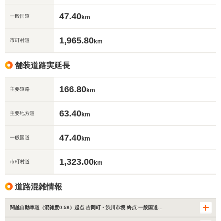
47.40
一般国道
km
1,965.80
市町村道
km
舗装道路実延長
166.80
主要道路
km
63.40
主要地方道
km
47.40
一般国道
km
1,323.00
市町村道
km
道路混雑情報
関越自動車道（混雑度0.58）起点:吉岡町・渋川市境 終点:一般国道…